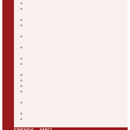
VI RACCONTO PISTOIA, MAGGIO 2013
FRIULI, IN CARNIA SUI SENTIERI DELLA
GRANDE GUERRA, GIUGNO 2013
GARGANO MARE TOUR, GIUGNO 2013
CASTELLI E FORTEZZE DELL’ADRIATICO,
ADRISTORICAL LANDS – LUGLIO 2013
EDUCATIONAL SUL CICLOTURISMO TRA
CREMONA E PROVINCIA – OTTOBRE 2013
SETTE NOTE IN SETTE NOTTI – TERME IN
TERRE DI SIENA, NOVEMBRE 2013
MARATONA DIGITALE 2014
IN FRIULI A PASSEGGIO NELLA STORIA,
MAGGIO 2014
TERRE DEL GRAPPA, OTTOBRE 2014
ABRUZZO INSTARAIL, SETTEMBRE 2014
DESTINAZIONE BIELLA, DICEMBRE 2014
TURIVERS14, TRA ACQUE DOLCI E ACQUE
SALATE, NOVEMBRE 2014
MAL DI LIGURIA, A SPASSO PER LE
CINQUETERRE, MARZO 2015
VILLE IN BLUE, MAGGIO 2015
EXPLORELUCANIA, IN BASILICATA OLTRE LA
STUPENDA MATERA, MAGGIO 2016