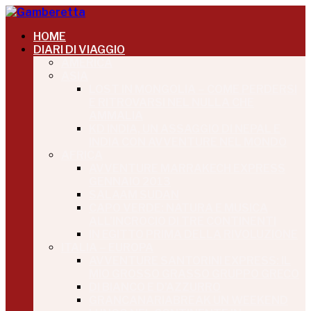
HOME
DIARI DI VIAGGIO
AMERICA
ASIA
LOST IN MONGOLIA – COME PERDERSI
E RITROVARSI NEL NULLA CHE
AMMALIA
KD INDIA, UN ASSAGGIO DI NEPAL E
INDIA CON AVVENTURE NEL MONDO
AFRICA
AVVENTURE MARRAKECH EXPRESS
GENNAIO 2013
SALAAM SUDAN
CAPO VERDE: NATURA E MUSICA
ALL’INCROCIO DI TRE CONTINENTI
IN EGITTO PRIMA DELLA RIVOLUZIONE
ITALIA – EUROPA
AVVENTURE SANTORINI EXPRESS: IL
MIO GROSSO GRASSO GRUPPO GRECO
DI BIANCO E D’AZZURRO
GRANCANARIABREAK UN WEEKEND