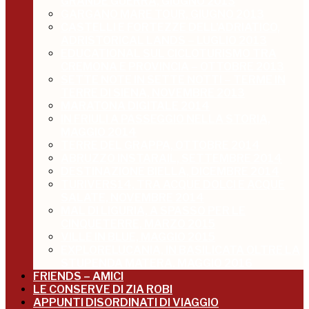
GRANDE GUERRA, GIUGNO 2013
GARGANO MARE TOUR, GIUGNO 2013
CASTELLI E FORTEZZE DELL’ADRIATICO,
ADRISTORICAL LANDS – LUGLIO 2013
EDUCATIONAL SUL CICLOTURISMO TRA
CREMONA E PROVINCIA – OTTOBRE 2013
SETTE NOTE IN SETTE NOTTI – TERME IN
TERRE DI SIENA, NOVEMBRE 2013
MARATONA DIGITALE 2014
IN FRIULI A PASSEGGIO NELLA STORIA,
MAGGIO 2014
TERRE DEL GRAPPA, OTTOBRE 2014
ABRUZZO INSTARAIL, SETTEMBRE 2014
DESTINAZIONE BIELLA, DICEMBRE 2014
TURIVERS14, TRA ACQUE DOLCI E ACQUE
SALATE, NOVEMBRE 2014
MAL DI LIGURIA, A SPASSO PER LE
CINQUETERRE, MARZO 2015
VILLE IN BLUE, MAGGIO 2015
EXPLORELUCANIA, IN BASILICATA OLTRE LA
STUPENDA MATERA, MAGGIO 2016
FRIENDS – AMICI
LE CONSERVE DI ZIA ROBI
APPUNTI DISORDINATI DI VIAGGIO