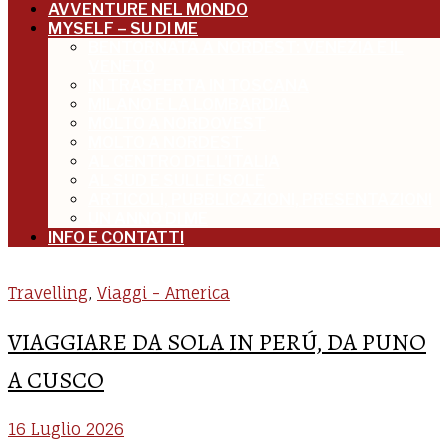
AVVENTURE NEL MONDO
MYSELF – SU DI ME
BENTORNATA A NORDEST: VENEZIA E IL
VENETO
IN TRASFERTA IN TOSCANA
MILANO E LA LOMBARDIA
MOLTO A NORDOVEST
MOLTO A NORDEST
AL CENTRO DELL’ITALIA
AL SUD E SULLE ISOLE
ARTICOLI, PUBBLICAZIONI, PRESENTAZIONI
UN ANNO DI ME
INFO E CONTATTI
Travelling
,
Viaggi - America
VIAGGIARE DA SOLA IN PERÚ, DA PUNO
A CUSCO
16 Luglio 2026