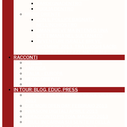
SARDEGNADENTRO
PUGLIA DENTRO
MEDIO ORIENTE
CON IL POLLICE BAGNATO
NELL’INCHIOSTRO
OMAN BREVE MA INTENSO, UNA
SETTIMANA NEL SULTANATO
AVVENTURE ISRAELE BREVE,
DICEMBRE 2013, TRA LUOGHI SACRI,
STORIA E BELLEZZE NATURALI
RACCONTI
AFRICA
AMERICA
ITALIA – EUROPA
MEDIO ORIENTE
ASIA
IN TOUR: BLOG, EDUC, PRESS
FRANCIGENA IN TERRE DI SIENA, DICEMBRE
2012
DUE MORI OPEN DAY, FEBBRAIO 2013
INVASIONI DIGITALI APRILE 2013
VI RACCONTO PISTOIA, MAGGIO 2013
FRIULI, IN CARNIA SUI SENTIERI DELLA