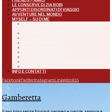
FRIENDS – AMICI
LE CONSERVE DI ZIA ROBI
APPUNTI DISORDINATI DI VIAGGIO
AVVENTURE NEL MONDO
MYSELF – SU DI ME
BENTORNATA A NORDEST: VENEZIA E IL
VENETO
IN TRASFERTA IN TOSCANA
MILANO E LA LOMBARDIA
MOLTO A NORDOVEST
MOLTO A NORDEST
AL CENTRO DELL’ITALIA
AL SUD E SULLE ISOLE
ARTICOLI, PUBBLICAZIONI, PRESENTAZIONI
UN ANNO DI ME
INFO E CONTATTI
Facebook
Twitter
Instagram
Linkedin
RSS
Gamberetta
Il mio blog senza fronzoli: pensieri e parole, sempre e