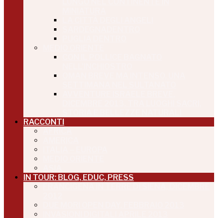
LUNGO NEL CONTINENTE IN
MINIATURA
LA CITTÀ DEGLI ANGELI
SARDEGNADENTRO
PUGLIA DENTRO
MEDIO ORIENTE
CON IL POLLICE BAGNATO
NELL’INCHIOSTRO
OMAN BREVE MA INTENSO, UNA
SETTIMANA NEL SULTANATO
AVVENTURE ISRAELE BREVE,
DICEMBRE 2013, TRA LUOGHI SACRI,
STORIA E BELLEZZE NATURALI
RACCONTI
AFRICA
AMERICA
ITALIA – EUROPA
MEDIO ORIENTE
ASIA
IN TOUR: BLOG, EDUC, PRESS
FRANCIGENA IN TERRE DI SIENA, DICEMBRE
2012
DUE MORI OPEN DAY, FEBBRAIO 2013
INVASIONI DIGITALI APRILE 2013