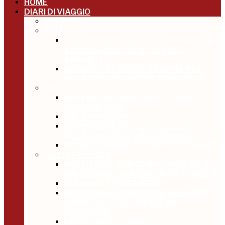
HOME
DIARI DI VIAGGIO
AMERICA
ASIA
LOST IN MONGOLIA – COME PERDERSI
E RITROVARSI NEL NULLA CHE
AMMALIA
KD INDIA, UN ASSAGGIO DI NEPAL E
INDIA CON AVVENTURE NEL MONDO
AFRICA
AVVENTURE MARRAKECH EXPRESS
GENNAIO 2013
SALAAM SUDAN
CAPO VERDE: NATURA E MUSICA
ALL’INCROCIO DI TRE CONTINENTI
IN EGITTO PRIMA DELLA RIVOLUZIONE
ITALIA – EUROPA
AVVENTURE SANTORINI EXPRESS: IL
MIO GROSSO GRASSO GRUPPO GRECO
DI BIANCO E D’AZZURRO
GRANCANARIABREAK UN WEEKEND
LUNGO NEL CONTINENTE IN
MINIATURA
LA CITTÀ DEGLI ANGELI