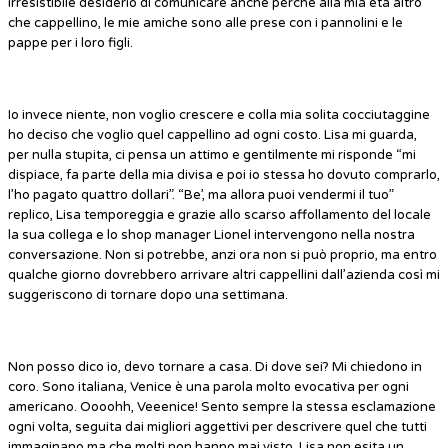
irresistibile desiderio di comunicare anche perché alla mia età altro
che cappellino, le mie amiche sono alle prese con i pannolini e le
pappe per i loro figli.
Io invece niente, non voglio crescere e colla mia solita cocciutaggine
ho deciso che voglio quel cappellino ad ogni costo. Lisa mi guarda,
per nulla stupita, ci pensa un attimo e gentilmente mi risponde “mi
dispiace, fa parte della mia divisa e poi io stessa ho dovuto comprarlo,
l’ho pagato quattro dollari”. “Be’, ma allora puoi vendermi il tuo”
replico, Lisa temporeggia e grazie allo scarso affollamento del locale
la sua collega e lo shop manager Lionel intervengono nella nostra
conversazione. Non si potrebbe, anzi ora non si può proprio, ma entro
qualche giorno dovrebbero arrivare altri cappellini dall’azienda così mi
suggeriscono di tornare dopo una settimana.
Non posso dico io, devo tornare a casa. Di dove sei? Mi chiedono in
coro. Sono italiana, Venice è una parola molto evocativa per ogni
americano. Oooohh, Veeenice! Sento sempre la stessa esclamazione
ogni volta, seguita dai migliori aggettivi per descrivere quel che tutti
immaginano ma che molti non hanno mai visto. Lisa non esita un