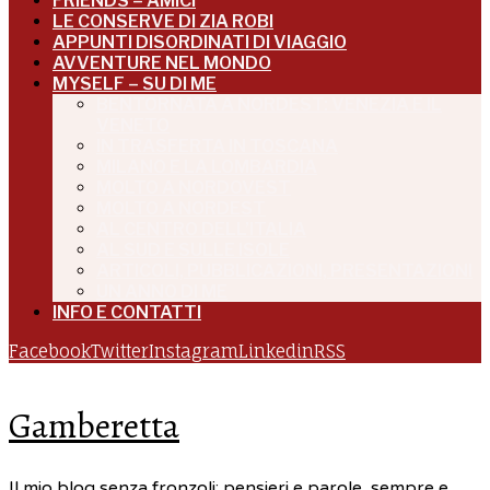
FRIENDS – AMICI
LE CONSERVE DI ZIA ROBI
APPUNTI DISORDINATI DI VIAGGIO
AVVENTURE NEL MONDO
MYSELF – SU DI ME
BENTORNATA A NORDEST: VENEZIA E IL
VENETO
IN TRASFERTA IN TOSCANA
MILANO E LA LOMBARDIA
MOLTO A NORDOVEST
MOLTO A NORDEST
AL CENTRO DELL’ITALIA
AL SUD E SULLE ISOLE
ARTICOLI, PUBBLICAZIONI, PRESENTAZIONI
UN ANNO DI ME
INFO E CONTATTI
Facebook
Twitter
Instagram
Linkedin
RSS
Gamberetta
Il mio blog senza fronzoli: pensieri e parole, sempre e