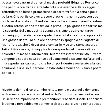
bossa nova e nei miei generi di musica preferiti. Edgar da Portorico,
che per due ore mi ha martellato colle sue avance sulla spiaggia
offrendomi da bere e promettendo di portarmi fuori a cena e poi a
ballare. Che bel fisico aveva, scuro di pelle ma non troppo, con due
occhi verdi e profondi. Rivedo le mie amiche sudamericane Betsabea
e Marìa Teresa, carina ma timida la prima, un po’ grossa ma fortissima
la seconda. Sulla medesima spiaggia ci siamo trovate nel tardo
pomeriggio, quando hanno saputo che ero italiana sono scoppiate in
una grassa risata. Da due ore parlavano in spagnolo del ragazzo di
Marìa Teresa, che è di Verona e con cui lei vive una storia assurda
fatta di tira e molla, di viaggi tra le due sponde dell’oceano, di fax
colorati di mimose e interminabili telefonate intercontinentali. Presto
vengono a sapere cosa penso dell’uomo medio italiano, dall’alto della
mia esperienza, capiscono che ho un po’ il dente avvelenato e la loro
soluzione è una sola: cercare un fidanzato americano. Siamo a posto
penso io….
Rivedo la donna di colore, imbellettata per la messa della domenica
ad Harlem, che si è alzata dal sedile dell’autobus per ammonire con
un sermone improvvisato e premonitore: “Cacciate il Male, l’Anticristo
è tra noi e non dobbiamo permettergli di passarci vicino per la strada