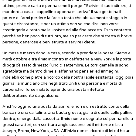
attimo, prende carta e penna e me li porge: “Scrivimi il tuo indirizzo, ti
manderò a casa il cappellino appena mi arriva”. Il suo gesto ha il
potere di farmi perdere la faccia tosta che abitualmente sfoggio in
queste circostanze, e per un attimo non so che dire, non vorrei
costringerla a tanto ma lei insiste ed alla fine accetto. Esco contenta
perché so ben poco di tutti loro, ma so per certo che si tratta di brave
persone, generose e ben istruite a servire i clienti.
Un mese e mezzo dopo, a casa, scendo a prendere la posta. Siamo a
metà ottobre e tra il mio incontro in caffetteria a New York e la posta
di oggi c’è stato di mezzo l’undici settembre. Le torri gemelle si sono
sgretolate ma dentro di me si affannano pensieri ed immagini,
indelebili come pietre a ricordo della nostra labile esistenza. Oggi poi i
giornali annunciano che negli Stati Uniti una persona è morta di
carbonchio, forse inalato aprendo una busta infettata
deliberatamente da qualcuno.
Anch’io oggi ho una busta da aprire, e non è un estratto conto della
banca né una cartolina. Una busta grossa, gialla di quelle colle palline
dentro, emerge dalla cassetta. Il mio nome è segnato col pennarello a
grossi caratteri, con scrittura anglosassone, ed il mittente è Lisa
Joseph, Bronx, New York, USA. All’inizio non mi ricordo di lei ed ho un