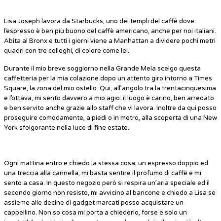
Lisa Joseph lavora da Starbucks, uno dei templi del caffè dove
l’espresso è ben più buono del caffè americano, anche per noi italiani.
Abita al Bronx e tutti i giorni viene a Manhattan a dividere pochi metri
quadri con tre colleghi, di colore come lei.
Durante il mio breve soggiorno nella Grande Mela scelgo questa
caffetteria per la mia colazione dopo un attento giro intorno a Times
Square, la zona del mio ostello. Qui, all’angolo tra la trentacinquesima
e l’ottava, mi sento davvero a mio agio: il luogo è carino, ben arredato
e ben servito anche grazie allo staff che vi lavora. Inoltre da qui posso
proseguire comodamente, a piedi o in metro, alla scoperta di una New
York sfolgorante nella luce di fine estate.
Ogni mattina entro e chiedo la stessa cosa, un espresso doppio ed
una treccia alla cannella, mi basta sentire il profumo di caffè e mi
sento a casa. In questo negozio però si respira un’aria speciale ed il
secondo giorno non resisto, mi avvicino al bancone e chiedo a Lisa se
assieme alle decine di gadget marcati posso acquistare un
cappellino. Non so cosa mi porta a chiederlo, forse è solo un