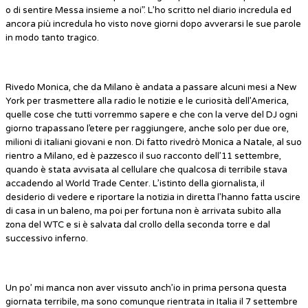
o di sentire Messa insieme a noi”. L’ho scritto nel diario incredula ed
ancora più incredula ho visto nove giorni dopo avverarsi le sue parole
in modo tanto tragico.
Rivedo Monica, che da Milano è andata a passare alcuni mesi a New
York per trasmettere alla radio le notizie e le curiosità dell’America,
quelle cose che tutti vorremmo sapere e che con la verve del DJ ogni
giorno trapassano l’etere per raggiungere, anche solo per due ore,
milioni di italiani giovani e non. Di fatto rivedrò Monica a Natale, al suo
rientro a Milano, ed è pazzesco il suo racconto dell’11 settembre,
quando è stata avvisata al cellulare che qualcosa di terribile stava
accadendo al World Trade Center. L’istinto della giornalista, il
desiderio di vedere e riportare la notizia in diretta l’hanno fatta uscire
di casa in un baleno, ma poi per fortuna non è arrivata subito alla
zona del WTC e si è salvata dal crollo della seconda torre e dal
successivo inferno.
Un po’ mi manca non aver vissuto anch’io in prima persona questa
giornata terribile, ma sono comunque rientrata in Italia il 7 settembre