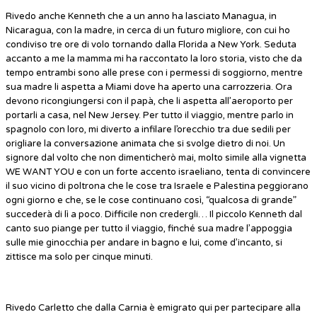
Rivedo anche Kenneth che a un anno ha lasciato Managua, in
Nicaragua, con la madre, in cerca di un futuro migliore, con cui ho
condiviso tre ore di volo tornando dalla Florida a New York. Seduta
accanto a me la mamma mi ha raccontato la loro storia, visto che da
tempo entrambi sono alle prese con i permessi di soggiorno, mentre
sua madre li aspetta a Miami dove ha aperto una carrozzeria. Ora
devono ricongiungersi con il papà, che li aspetta all’aeroporto per
portarli a casa, nel New Jersey. Per tutto il viaggio, mentre parlo in
spagnolo con loro, mi diverto a infilare l’orecchio tra due sedili per
origliare la conversazione animata che si svolge dietro di noi. Un
signore dal volto che non dimenticherò mai, molto simile alla vignetta
WE WANT YOU e con un forte accento israeliano, tenta di convincere
il suo vicino di poltrona che le cose tra Israele e Palestina peggiorano
ogni giorno e che, se le cose continuano così, “qualcosa di grande”
succederà di lì a poco. Difficile non credergli… Il piccolo Kenneth dal
canto suo piange per tutto il viaggio, finché sua madre l’appoggia
sulle mie ginocchia per andare in bagno e lui, come d’incanto, si
zittisce ma solo per cinque minuti.
Rivedo Carletto che dalla Carnia è emigrato qui per partecipare alla