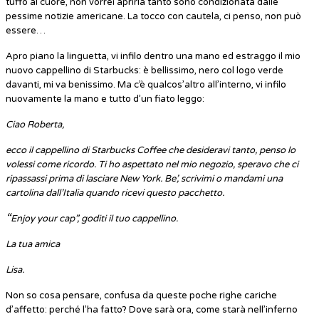
tuffo al cuore, non vorrei aprirla tanto sono condizionata dalle
pessime notizie americane. La tocco con cautela, ci penso, non può
essere…
Apro piano la linguetta, vi infilo dentro una mano ed estraggo il mio
nuovo cappellino di Starbucks: è bellissimo, nero col logo verde
davanti, mi va benissimo. Ma c’è qualcos’altro all’interno, vi infilo
nuovamente la mano e tutto d’un fiato leggo:
Ciao Roberta,
ecco il cappellino di Starbucks Coffee che desideravi tanto, penso lo
volessi come ricordo. Ti ho aspettato nel mio negozio, speravo che ci
ripassassi prima di lasciare New York. Be’, scrivimi o mandami una
cartolina dall’Italia quando ricevi questo pacchetto.
“
Enjoy your cap”, goditi il tuo cappellino.
La tua amica
Lisa.
Non so cosa pensare, confusa da queste poche righe cariche
d’affetto: perché l’ha fatto? Dove sarà ora, come starà nell’inferno