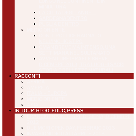
LUNGO NEL CONTINENTE IN
MINIATURA
LA CITTÀ DEGLI ANGELI
SARDEGNADENTRO
PUGLIA DENTRO
MEDIO ORIENTE
CON IL POLLICE BAGNATO
NELL’INCHIOSTRO
OMAN BREVE MA INTENSO, UNA
SETTIMANA NEL SULTANATO
AVVENTURE ISRAELE BREVE,
DICEMBRE 2013, TRA LUOGHI SACRI,
STORIA E BELLEZZE NATURALI
RACCONTI
AFRICA
AMERICA
ITALIA – EUROPA
MEDIO ORIENTE
ASIA
IN TOUR: BLOG, EDUC, PRESS
FRANCIGENA IN TERRE DI SIENA, DICEMBRE
2012
DUE MORI OPEN DAY, FEBBRAIO 2013
INVASIONI DIGITALI APRILE 2013