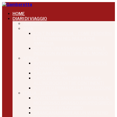
HOME
DIARI DI VIAGGIO
AMERICA
ASIA
LOST IN MONGOLIA – COME PERDERSI
E RITROVARSI NEL NULLA CHE
AMMALIA
KD INDIA, UN ASSAGGIO DI NEPAL E
INDIA CON AVVENTURE NEL MONDO
AFRICA
AVVENTURE MARRAKECH EXPRESS
GENNAIO 2013
SALAAM SUDAN
CAPO VERDE: NATURA E MUSICA
ALL’INCROCIO DI TRE CONTINENTI
IN EGITTO PRIMA DELLA RIVOLUZIONE
ITALIA – EUROPA
AVVENTURE SANTORINI EXPRESS: IL
MIO GROSSO GRASSO GRUPPO GRECO
DI BIANCO E D’AZZURRO
GRANCANARIABREAK UN WEEKEND