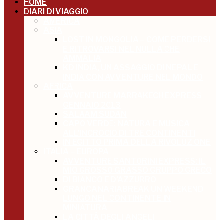
HOME
DIARI DI VIAGGIO
AMERICA
ASIA
LOST IN MONGOLIA – COME PERDERSI
E RITROVARSI NEL NULLA CHE
AMMALIA
KD INDIA, UN ASSAGGIO DI NEPAL E
INDIA CON AVVENTURE NEL MONDO
AFRICA
AVVENTURE MARRAKECH EXPRESS
GENNAIO 2013
SALAAM SUDAN
CAPO VERDE: NATURA E MUSICA
ALL’INCROCIO DI TRE CONTINENTI
IN EGITTO PRIMA DELLA RIVOLUZIONE
ITALIA – EUROPA
AVVENTURE SANTORINI EXPRESS: IL
MIO GROSSO GRASSO GRUPPO GRECO
DI BIANCO E D’AZZURRO
GRANCANARIABREAK UN WEEKEND
LUNGO NEL CONTINENTE IN
MINIATURA
LA CITTÀ DEGLI ANGELI