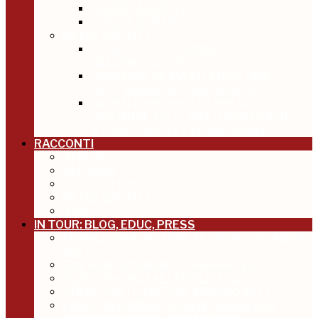
SARDEGNADENTRO
PUGLIA DENTRO
MEDIO ORIENTE
CON IL POLLICE BAGNATO
NELL’INCHIOSTRO
OMAN BREVE MA INTENSO, UNA
SETTIMANA NEL SULTANATO
AVVENTURE ISRAELE BREVE,
DICEMBRE 2013, TRA LUOGHI SACRI,
STORIA E BELLEZZE NATURALI
RACCONTI
AFRICA
AMERICA
ITALIA – EUROPA
MEDIO ORIENTE
ASIA
IN TOUR: BLOG, EDUC, PRESS
FRANCIGENA IN TERRE DI SIENA, DICEMBRE
2012
DUE MORI OPEN DAY, FEBBRAIO 2013
INVASIONI DIGITALI APRILE 2013
VI RACCONTO PISTOIA, MAGGIO 2013
FRIULI, IN CARNIA SUI SENTIERI DELLA