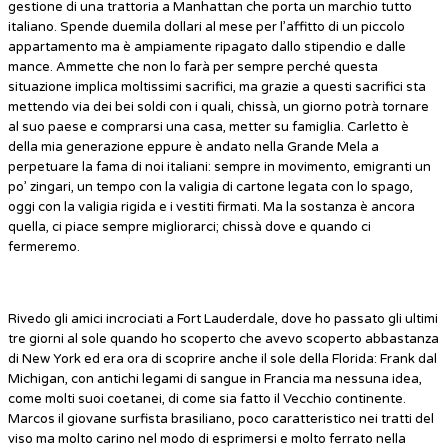
gestione di una trattoria a Manhattan che porta un marchio tutto
italiano. Spende duemila dollari al mese per l’affitto di un piccolo
appartamento ma è ampiamente ripagato dallo stipendio e dalle
mance. Ammette che non lo farà per sempre perché questa
situazione implica moltissimi sacrifici, ma grazie a questi sacrifici sta
mettendo via dei bei soldi con i quali, chissà, un giorno potrà tornare
al suo paese e comprarsi una casa, metter su famiglia. Carletto è
della mia generazione eppure è andato nella Grande Mela a
perpetuare la fama di noi italiani: sempre in movimento, emigranti un
po’ zingari, un tempo con la valigia di cartone legata con lo spago,
oggi con la valigia rigida e i vestiti firmati. Ma la sostanza è ancora
quella, ci piace sempre migliorarci; chissà dove e quando ci
fermeremo.
Rivedo gli amici incrociati a Fort Lauderdale, dove ho passato gli ultimi
tre giorni al sole quando ho scoperto che avevo scoperto abbastanza
di New York ed era ora di scoprire anche il sole della Florida: Frank dal
Michigan, con antichi legami di sangue in Francia ma nessuna idea,
come molti suoi coetanei, di come sia fatto il Vecchio continente.
Marcos il giovane surfista brasiliano, poco caratteristico nei tratti del
viso ma molto carino nel modo di esprimersi e molto ferrato nella