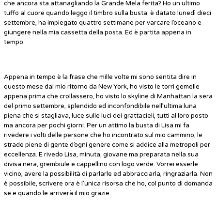
che ancora sta attanagliando la Grande Mela ferita? Ho un ultimo
tuffo al cuore quando leggo il timbro sulla busta: è datato lunedì dieci
settembre, ha impiegato quattro settimane per varcare l’oceano e
giungere nella mia cassetta della posta. Ed è partita appena in
tempo.
Appena in tempo è la frase che mille volte mi sono sentita dire in
questo mese dal mio ritorno da New York, ho visto le torri gemelle
appena prima che crollassero, ho visto lo skyline di Manhattan la sera
del primo settembre, splendido ed inconfondibile nell’ultima luna
piena che si stagliava, luce sulle luci dei grattacieli, tutti al loro posto
ma ancora per pochi giorni. Per un attimo la busta di Lisa mi fa
rivedere i volti delle persone che ho incontrato sul mio cammino, le
strade piene di gente d’ogni genere come si addice alla metropoli per
eccellenza. E rivedo Lisa, minuta, giovane ma preparata nella sua
divisa nera, grembiule e cappellino con logo verde. Vorrei esserle
vicino, avere la possibilità di parlarle ed abbracciarla, ringraziarla. Non
è possibile, scrivere ora è l’unica risorsa che ho, col punto di domanda
se e quando le arriverà il mio grazie.