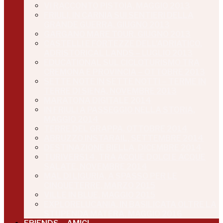
VI RACCONTO PISTOIA, MAGGIO 2013
FRIULI, IN CARNIA SUI SENTIERI DELLA
GRANDE GUERRA, GIUGNO 2013
GARGANO MARE TOUR, GIUGNO 2013
CASTELLI E FORTEZZE DELL’ADRIATICO,
ADRISTORICAL LANDS – LUGLIO 2013
EDUCATIONAL SUL CICLOTURISMO TRA
CREMONA E PROVINCIA – OTTOBRE 2013
SETTE NOTE IN SETTE NOTTI – TERME IN
TERRE DI SIENA, NOVEMBRE 2013
MARATONA DIGITALE 2014
IN FRIULI A PASSEGGIO NELLA STORIA,
MAGGIO 2014
TERRE DEL GRAPPA, OTTOBRE 2014
ABRUZZO INSTARAIL, SETTEMBRE 2014
DESTINAZIONE BIELLA, DICEMBRE 2014
TURIVERS14, TRA ACQUE DOLCI E ACQUE
SALATE, NOVEMBRE 2014
MAL DI LIGURIA, A SPASSO PER LE
CINQUETERRE, MARZO 2015
VILLE IN BLUE, MAGGIO 2015
EXPLORELUCANIA, IN BASILICATA OLTRE LA
STUPENDA MATERA, MAGGIO 2016