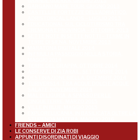
GRANDE GUERRA, GIUGNO 2013
GARGANO MARE TOUR, GIUGNO 2013
CASTELLI E FORTEZZE DELL’ADRIATICO,
ADRISTORICAL LANDS – LUGLIO 2013
EDUCATIONAL SUL CICLOTURISMO TRA
CREMONA E PROVINCIA – OTTOBRE 2013
SETTE NOTE IN SETTE NOTTI – TERME IN
TERRE DI SIENA, NOVEMBRE 2013
MARATONA DIGITALE 2014
IN FRIULI A PASSEGGIO NELLA STORIA,
MAGGIO 2014
TERRE DEL GRAPPA, OTTOBRE 2014
ABRUZZO INSTARAIL, SETTEMBRE 2014
DESTINAZIONE BIELLA, DICEMBRE 2014
TURIVERS14, TRA ACQUE DOLCI E ACQUE
SALATE, NOVEMBRE 2014
MAL DI LIGURIA, A SPASSO PER LE
CINQUETERRE, MARZO 2015
VILLE IN BLUE, MAGGIO 2015
EXPLORELUCANIA, IN BASILICATA OLTRE LA
STUPENDA MATERA, MAGGIO 2016
FRIENDS – AMICI
LE CONSERVE DI ZIA ROBI
APPUNTI DISORDINATI DI VIAGGIO