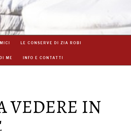
MICI
LE CONSERVE DI ZIA ROBI
DI ME
INFO E CONTATTI
A VEDERE IN
E