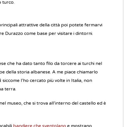
 turco.
incipali attrattive della città poi potete fermarvi
re Durazzo come base per visitare i dintorni.
se che ha dato tanto filo da torcere ai turchi nel
e della storia albanese. A me piace chiamarlo
i
: siccome l’ho cercato più volte in Italia, non
a terra.
 nel museo, che si trova all’interno del castello ed è
ncabili
bandiere che sventolano
e mostrano