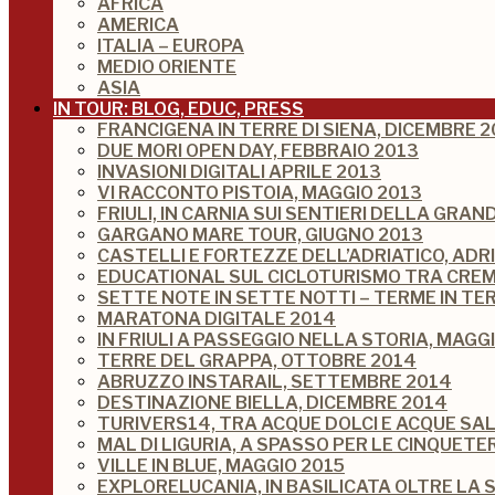
AFRICA
AMERICA
ITALIA – EUROPA
MEDIO ORIENTE
ASIA
IN TOUR: BLOG, EDUC, PRESS
FRANCIGENA IN TERRE DI SIENA, DICEMBRE 2
DUE MORI OPEN DAY, FEBBRAIO 2013
INVASIONI DIGITALI APRILE 2013
VI RACCONTO PISTOIA, MAGGIO 2013
FRIULI, IN CARNIA SUI SENTIERI DELLA GRA
GARGANO MARE TOUR, GIUGNO 2013
CASTELLI E FORTEZZE DELL’ADRIATICO, ADR
EDUCATIONAL SUL CICLOTURISMO TRA CREM
SETTE NOTE IN SETTE NOTTI – TERME IN TE
MARATONA DIGITALE 2014
IN FRIULI A PASSEGGIO NELLA STORIA, MAGG
TERRE DEL GRAPPA, OTTOBRE 2014
ABRUZZO INSTARAIL, SETTEMBRE 2014
DESTINAZIONE BIELLA, DICEMBRE 2014
TURIVERS14, TRA ACQUE DOLCI E ACQUE SA
MAL DI LIGURIA, A SPASSO PER LE CINQUETE
VILLE IN BLUE, MAGGIO 2015
EXPLORELUCANIA, IN BASILICATA OLTRE LA