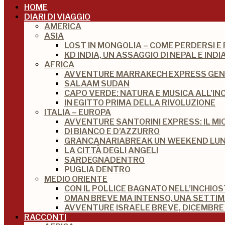
HOME
DIARI DI VIAGGIO
AMERICA
ASIA
LOST IN MONGOLIA – COME PERDERSI E
KD INDIA, UN ASSAGGIO DI NEPAL E IN
AFRICA
AVVENTURE MARRAKECH EXPRESS GEN
SALAAM SUDAN
CAPO VERDE: NATURA E MUSICA ALL’IN
IN EGITTO PRIMA DELLA RIVOLUZIONE
ITALIA – EUROPA
AVVENTURE SANTORINI EXPRESS: IL M
DI BIANCO E D’AZZURRO
GRANCANARIABREAK UN WEEKEND LUNG
LA CITTÀ DEGLI ANGELI
SARDEGNADENTRO
PUGLIA DENTRO
MEDIO ORIENTE
CON IL POLLICE BAGNATO NELL’INCHIO
OMAN BREVE MA INTENSO, UNA SETTI
AVVENTURE ISRAELE BREVE, DICEMBRE 
RACCONTI