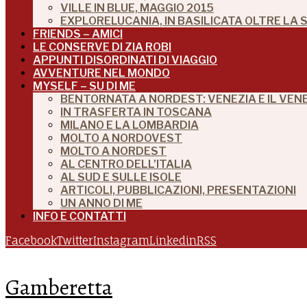
VILLE IN BLUE, MAGGIO 2015
EXPLORELUCANIA, IN BASILICATA OLTRE LA
FRIENDS – AMICI
LE CONSERVE DI ZIA ROBI
APPUNTI DISORDINATI DI VIAGGIO
AVVENTURE NEL MONDO
MYSELF – SU DI ME
BENTORNATA A NORDEST: VENEZIA E IL VEN
IN TRASFERTA IN TOSCANA
MILANO E LA LOMBARDIA
MOLTO A NORDOVEST
MOLTO A NORDEST
AL CENTRO DELL’ITALIA
AL SUD E SULLE ISOLE
ARTICOLI, PUBBLICAZIONI, PRESENTAZIONI
UN ANNO DI ME
INFO E CONTATTI
Facebook
Twitter
Instagram
Linkedin
RSS
Gamberetta