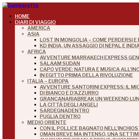
HOME
DIARI DI VIAGGIO
AMERICA
ASIA
LOST IN MONGOLIA – COME PERDERSI E
KD INDIA, UN ASSAGGIO DI NEPAL E IN
AFRICA
AVVENTURE MARRAKECH EXPRESS GEN
SALAAM SUDAN
CAPO VERDE: NATURA E MUSICA ALL’IN
IN EGITTO PRIMA DELLA RIVOLUZIONE
ITALIA – EUROPA
AVVENTURE SANTORINI EXPRESS: IL M
DI BIANCO E D’AZZURRO
GRANCANARIABREAK UN WEEKEND LUNG
LA CITTÀ DEGLI ANGELI
SARDEGNADENTRO
PUGLIA DENTRO
MEDIO ORIENTE
CON IL POLLICE BAGNATO NELL’INCHIO
OMAN BREVE MA INTENSO, UNA SETTI