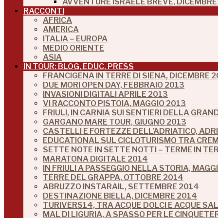
AVVENTURE ISRAELE BREVE, DICEMBRE 
RACCONTI
AFRICA
AMERICA
ITALIA – EUROPA
MEDIO ORIENTE
ASIA
IN TOUR: BLOG, EDUC, PRESS
FRANCIGENA IN TERRE DI SIENA, DICEMBRE 2
DUE MORI OPEN DAY, FEBBRAIO 2013
INVASIONI DIGITALI APRILE 2013
VI RACCONTO PISTOIA, MAGGIO 2013
FRIULI, IN CARNIA SUI SENTIERI DELLA GRA
GARGANO MARE TOUR, GIUGNO 2013
CASTELLI E FORTEZZE DELL’ADRIATICO, ADR
EDUCATIONAL SUL CICLOTURISMO TRA CREM
SETTE NOTE IN SETTE NOTTI – TERME IN TE
MARATONA DIGITALE 2014
IN FRIULI A PASSEGGIO NELLA STORIA, MAGG
TERRE DEL GRAPPA, OTTOBRE 2014
ABRUZZO INSTARAIL, SETTEMBRE 2014
DESTINAZIONE BIELLA, DICEMBRE 2014
TURIVERS14, TRA ACQUE DOLCI E ACQUE SA
MAL DI LIGURIA, A SPASSO PER LE CINQUETE