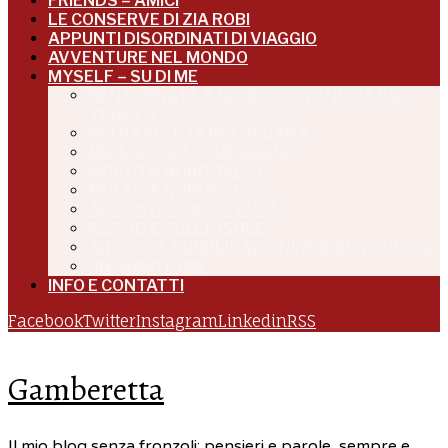
FRIENDS – AMICI
LE CONSERVE DI ZIA ROBI
APPUNTI DISORDINATI DI VIAGGIO
AVVENTURE NEL MONDO
MYSELF – SU DI ME
BENTORNATA A NORDEST: VENEZIA E IL
VENETO
IN TRASFERTA IN TOSCANA
MILANO E LA LOMBARDIA
MOLTO A NORDOVEST
MOLTO A NORDEST
AL CENTRO DELL’ITALIA
AL SUD E SULLE ISOLE
ARTICOLI, PUBBLICAZIONI, PRESENTAZIONI
UN ANNO DI ME
INFO E CONTATTI
Facebook
Twitter
Instagram
Linkedin
RSS
Gamberetta
Il mio blog senza fronzoli: pensieri e parole, sempre e