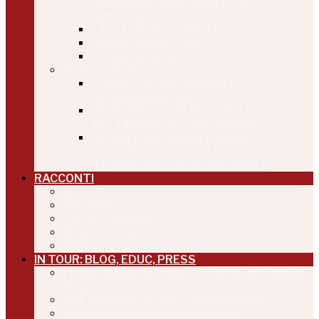
LUNGO NEL CONTINENTE IN
MINIATURA
LA CITTÀ DEGLI ANGELI
SARDEGNADENTRO
PUGLIA DENTRO
MEDIO ORIENTE
CON IL POLLICE BAGNATO
NELL’INCHIOSTRO
OMAN BREVE MA INTENSO, UNA
SETTIMANA NEL SULTANATO
AVVENTURE ISRAELE BREVE,
DICEMBRE 2013, TRA LUOGHI SACRI,
STORIA E BELLEZZE NATURALI
RACCONTI
AFRICA
AMERICA
ITALIA – EUROPA
MEDIO ORIENTE
ASIA
IN TOUR: BLOG, EDUC, PRESS
FRANCIGENA IN TERRE DI SIENA, DICEMBRE
2012
DUE MORI OPEN DAY, FEBBRAIO 2013
INVASIONI DIGITALI APRILE 2013