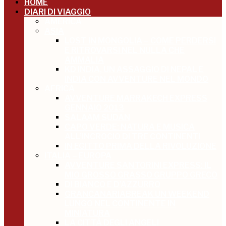
HOME
DIARI DI VIAGGIO
AMERICA
ASIA
LOST IN MONGOLIA – COME PERDERSI
E RITROVARSI NEL NULLA CHE
AMMALIA
KD INDIA, UN ASSAGGIO DI NEPAL E
INDIA CON AVVENTURE NEL MONDO
AFRICA
AVVENTURE MARRAKECH EXPRESS
GENNAIO 2013
SALAAM SUDAN
CAPO VERDE: NATURA E MUSICA
ALL’INCROCIO DI TRE CONTINENTI
IN EGITTO PRIMA DELLA RIVOLUZIONE
ITALIA – EUROPA
AVVENTURE SANTORINI EXPRESS: IL
MIO GROSSO GRASSO GRUPPO GRECO
DI BIANCO E D’AZZURRO
GRANCANARIABREAK UN WEEKEND
LUNGO NEL CONTINENTE IN
MINIATURA
LA CITTÀ DEGLI ANGELI