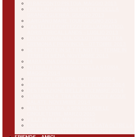
VI RACCONTO PISTOIA, MAGGIO 2013
FRIULI, IN CARNIA SUI SENTIERI DELLA
GRANDE GUERRA, GIUGNO 2013
GARGANO MARE TOUR, GIUGNO 2013
CASTELLI E FORTEZZE DELL’ADRIATICO,
ADRISTORICAL LANDS – LUGLIO 2013
EDUCATIONAL SUL CICLOTURISMO TRA
CREMONA E PROVINCIA – OTTOBRE 2013
SETTE NOTE IN SETTE NOTTI – TERME IN
TERRE DI SIENA, NOVEMBRE 2013
MARATONA DIGITALE 2014
IN FRIULI A PASSEGGIO NELLA STORIA,
MAGGIO 2014
TERRE DEL GRAPPA, OTTOBRE 2014
ABRUZZO INSTARAIL, SETTEMBRE 2014
DESTINAZIONE BIELLA, DICEMBRE 2014
TURIVERS14, TRA ACQUE DOLCI E ACQUE
SALATE, NOVEMBRE 2014
MAL DI LIGURIA, A SPASSO PER LE
CINQUETERRE, MARZO 2015
VILLE IN BLUE, MAGGIO 2015
EXPLORELUCANIA, IN BASILICATA OLTRE LA
STUPENDA MATERA, MAGGIO 2016