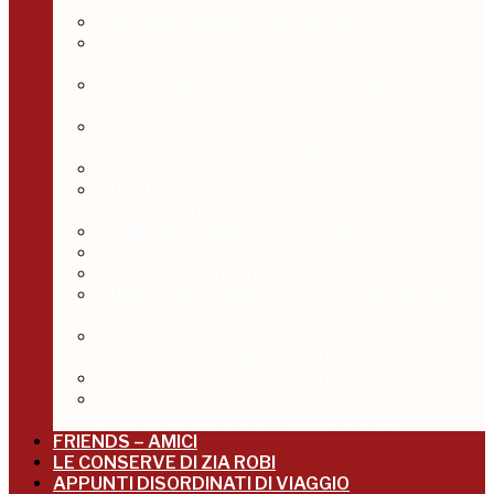
GRANDE GUERRA, GIUGNO 2013
GARGANO MARE TOUR, GIUGNO 2013
CASTELLI E FORTEZZE DELL’ADRIATICO,
ADRISTORICAL LANDS – LUGLIO 2013
EDUCATIONAL SUL CICLOTURISMO TRA
CREMONA E PROVINCIA – OTTOBRE 2013
SETTE NOTE IN SETTE NOTTI – TERME IN
TERRE DI SIENA, NOVEMBRE 2013
MARATONA DIGITALE 2014
IN FRIULI A PASSEGGIO NELLA STORIA,
MAGGIO 2014
TERRE DEL GRAPPA, OTTOBRE 2014
ABRUZZO INSTARAIL, SETTEMBRE 2014
DESTINAZIONE BIELLA, DICEMBRE 2014
TURIVERS14, TRA ACQUE DOLCI E ACQUE
SALATE, NOVEMBRE 2014
MAL DI LIGURIA, A SPASSO PER LE
CINQUETERRE, MARZO 2015
VILLE IN BLUE, MAGGIO 2015
EXPLORELUCANIA, IN BASILICATA OLTRE LA
STUPENDA MATERA, MAGGIO 2016
FRIENDS – AMICI
LE CONSERVE DI ZIA ROBI
APPUNTI DISORDINATI DI VIAGGIO