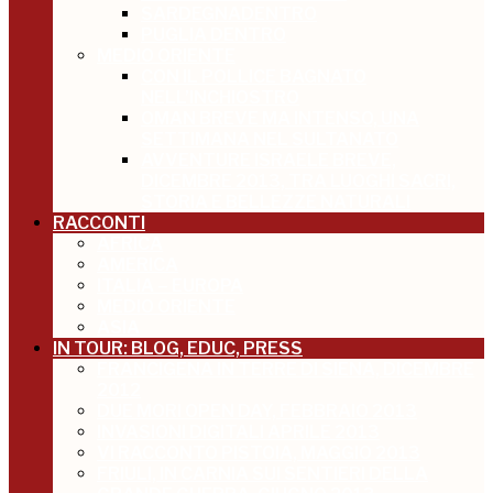
SARDEGNADENTRO
PUGLIA DENTRO
MEDIO ORIENTE
CON IL POLLICE BAGNATO
NELL’INCHIOSTRO
OMAN BREVE MA INTENSO, UNA
SETTIMANA NEL SULTANATO
AVVENTURE ISRAELE BREVE,
DICEMBRE 2013, TRA LUOGHI SACRI,
STORIA E BELLEZZE NATURALI
RACCONTI
AFRICA
AMERICA
ITALIA – EUROPA
MEDIO ORIENTE
ASIA
IN TOUR: BLOG, EDUC, PRESS
FRANCIGENA IN TERRE DI SIENA, DICEMBRE
2012
DUE MORI OPEN DAY, FEBBRAIO 2013
INVASIONI DIGITALI APRILE 2013
VI RACCONTO PISTOIA, MAGGIO 2013
FRIULI, IN CARNIA SUI SENTIERI DELLA