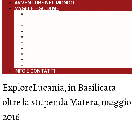
AVVENTURE NEL MONDO
MYSELF – SU DI ME
BENTORNATA A NORDEST: VENEZIA E IL
VENETO
IN TRASFERTA IN TOSCANA
MILANO E LA LOMBARDIA
MOLTO A NORDOVEST
MOLTO A NORDEST
AL CENTRO DELL’ITALIA
AL SUD E SULLE ISOLE
ARTICOLI, PUBBLICAZIONI, PRESENTAZIONI
UN ANNO DI ME
INFO E CONTATTI
ExploreLucania, in Basilicata
oltre la stupenda Matera, maggio
2016