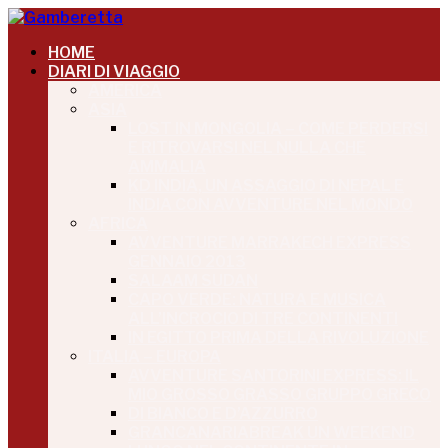
HOME
DIARI DI VIAGGIO
AMERICA
ASIA
LOST IN MONGOLIA – COME PERDERSI
E RITROVARSI NEL NULLA CHE
AMMALIA
KD INDIA, UN ASSAGGIO DI NEPAL E
INDIA CON AVVENTURE NEL MONDO
AFRICA
AVVENTURE MARRAKECH EXPRESS
GENNAIO 2013
SALAAM SUDAN
CAPO VERDE: NATURA E MUSICA
ALL’INCROCIO DI TRE CONTINENTI
IN EGITTO PRIMA DELLA RIVOLUZIONE
ITALIA – EUROPA
AVVENTURE SANTORINI EXPRESS: IL
MIO GROSSO GRASSO GRUPPO GRECO
DI BIANCO E D’AZZURRO
GRANCANARIABREAK UN WEEKEND