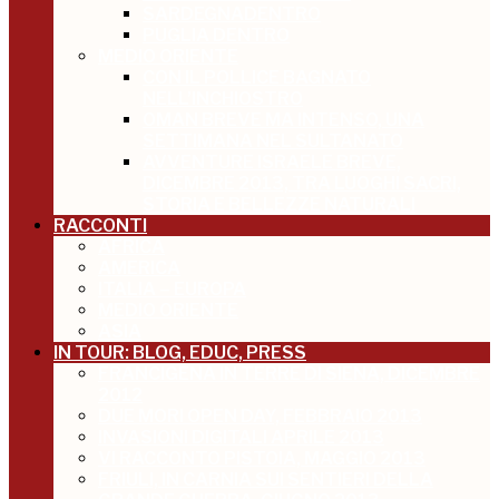
SARDEGNADENTRO
PUGLIA DENTRO
MEDIO ORIENTE
CON IL POLLICE BAGNATO
NELL’INCHIOSTRO
OMAN BREVE MA INTENSO, UNA
SETTIMANA NEL SULTANATO
AVVENTURE ISRAELE BREVE,
DICEMBRE 2013, TRA LUOGHI SACRI,
STORIA E BELLEZZE NATURALI
RACCONTI
AFRICA
AMERICA
ITALIA – EUROPA
MEDIO ORIENTE
ASIA
IN TOUR: BLOG, EDUC, PRESS
FRANCIGENA IN TERRE DI SIENA, DICEMBRE
2012
DUE MORI OPEN DAY, FEBBRAIO 2013
INVASIONI DIGITALI APRILE 2013
VI RACCONTO PISTOIA, MAGGIO 2013
FRIULI, IN CARNIA SUI SENTIERI DELLA