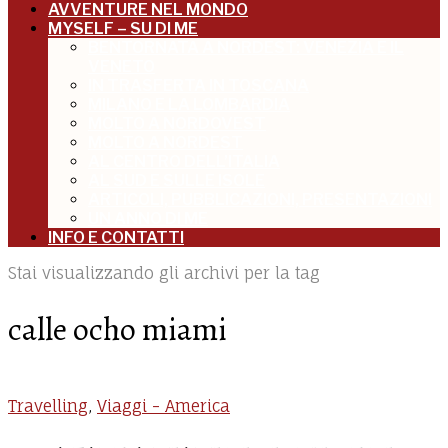
AVVENTURE NEL MONDO
MYSELF – SU DI ME
BENTORNATA A NORDEST: VENEZIA E IL
VENETO
IN TRASFERTA IN TOSCANA
MILANO E LA LOMBARDIA
MOLTO A NORDOVEST
MOLTO A NORDEST
AL CENTRO DELL’ITALIA
AL SUD E SULLE ISOLE
ARTICOLI, PUBBLICAZIONI, PRESENTAZIONI
UN ANNO DI ME
INFO E CONTATTI
Stai visualizzando gli archivi per la tag
calle ocho miami
Travelling
,
Viaggi - America