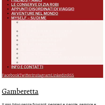
FRIENDS – AMICI
LE CONSERVE DI ZIA ROBI
APPUNTI DISORDINATI DI VIAGGIO
AVVENTURE NEL MONDO
MYSELF – SU DI ME
BENTORNATA A NORDEST: VENEZIA E IL
VENETO
IN TRASFERTA IN TOSCANA
MILANO E LA LOMBARDIA
MOLTO A NORDOVEST
MOLTO A NORDEST
AL CENTRO DELL’ITALIA
AL SUD E SULLE ISOLE
ARTICOLI, PUBBLICAZIONI, PRESENTAZIONI
UN ANNO DI ME
INFO E CONTATTI
Facebook
Twitter
Instagram
Linkedin
RSS
Gamberetta
Il mio blog senza fronzoli: pensieri e parole, sempre e