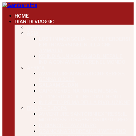
HOME
DIARI DI VIAGGIO
AMERICA
ASIA
LOST IN MONGOLIA – COME PERDERSI
E RITROVARSI NEL NULLA CHE
AMMALIA
KD INDIA, UN ASSAGGIO DI NEPAL E
INDIA CON AVVENTURE NEL MONDO
AFRICA
AVVENTURE MARRAKECH EXPRESS
GENNAIO 2013
SALAAM SUDAN
CAPO VERDE: NATURA E MUSICA
ALL’INCROCIO DI TRE CONTINENTI
IN EGITTO PRIMA DELLA RIVOLUZIONE
ITALIA – EUROPA
AVVENTURE SANTORINI EXPRESS: IL
MIO GROSSO GRASSO GRUPPO GRECO
DI BIANCO E D’AZZURRO
GRANCANARIABREAK UN WEEKEND