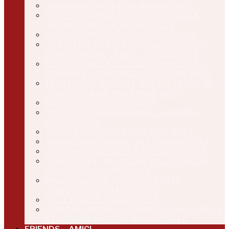
VI RACCONTO PISTOIA, MAGGIO 2013
FRIULI, IN CARNIA SUI SENTIERI DELLA
GRANDE GUERRA, GIUGNO 2013
GARGANO MARE TOUR, GIUGNO 2013
CASTELLI E FORTEZZE DELL’ADRIATICO,
ADRISTORICAL LANDS – LUGLIO 2013
EDUCATIONAL SUL CICLOTURISMO TRA
CREMONA E PROVINCIA – OTTOBRE 2013
SETTE NOTE IN SETTE NOTTI – TERME IN
TERRE DI SIENA, NOVEMBRE 2013
MARATONA DIGITALE 2014
IN FRIULI A PASSEGGIO NELLA STORIA,
MAGGIO 2014
TERRE DEL GRAPPA, OTTOBRE 2014
ABRUZZO INSTARAIL, SETTEMBRE 2014
DESTINAZIONE BIELLA, DICEMBRE 2014
TURIVERS14, TRA ACQUE DOLCI E ACQUE
SALATE, NOVEMBRE 2014
MAL DI LIGURIA, A SPASSO PER LE
CINQUETERRE, MARZO 2015
VILLE IN BLUE, MAGGIO 2015
EXPLORELUCANIA, IN BASILICATA OLTRE LA
STUPENDA MATERA, MAGGIO 2016