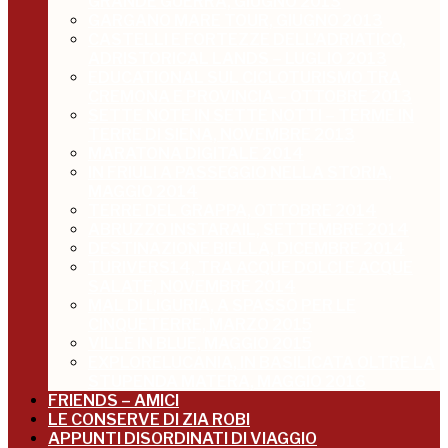
GRANDE GUERRA, GIUGNO 2013
GARGANO MARE TOUR, GIUGNO 2013
CASTELLI E FORTEZZE DELL’ADRIATICO,
ADRISTORICAL LANDS – LUGLIO 2013
EDUCATIONAL SUL CICLOTURISMO TRA
CREMONA E PROVINCIA – OTTOBRE 2013
SETTE NOTE IN SETTE NOTTI – TERME IN
TERRE DI SIENA, NOVEMBRE 2013
MARATONA DIGITALE 2014
IN FRIULI A PASSEGGIO NELLA STORIA,
MAGGIO 2014
TERRE DEL GRAPPA, OTTOBRE 2014
ABRUZZO INSTARAIL, SETTEMBRE 2014
DESTINAZIONE BIELLA, DICEMBRE 2014
TURIVERS14, TRA ACQUE DOLCI E ACQUE
SALATE, NOVEMBRE 2014
MAL DI LIGURIA, A SPASSO PER LE
CINQUETERRE, MARZO 2015
VILLE IN BLUE, MAGGIO 2015
EXPLORELUCANIA, IN BASILICATA OLTRE LA
STUPENDA MATERA, MAGGIO 2016
FRIENDS – AMICI
LE CONSERVE DI ZIA ROBI
APPUNTI DISORDINATI DI VIAGGIO