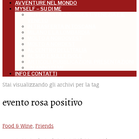
AVVENTURE NEL MONDO
MYSELF – SU DI ME
BENTORNATA A NORDEST: VENEZIA E IL
VENETO
IN TRASFERTA IN TOSCANA
MILANO E LA LOMBARDIA
MOLTO A NORDOVEST
MOLTO A NORDEST
AL CENTRO DELL’ITALIA
AL SUD E SULLE ISOLE
ARTICOLI, PUBBLICAZIONI, PRESENTAZIONI
UN ANNO DI ME
INFO E CONTATTI
Stai visualizzando gli archivi per la tag
evento rosa positivo
Food & Wine
,
Friends