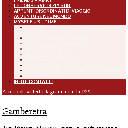
FRIENDS – AMICI
LE CONSERVE DI ZIA ROBI
APPUNTI DISORDINATI DI VIAGGIO
AVVENTURE NEL MONDO
MYSELF – SU DI ME
BENTORNATA A NORDEST: VENEZIA E IL
VENETO
IN TRASFERTA IN TOSCANA
MILANO E LA LOMBARDIA
MOLTO A NORDOVEST
MOLTO A NORDEST
AL CENTRO DELL’ITALIA
AL SUD E SULLE ISOLE
ARTICOLI, PUBBLICAZIONI, PRESENTAZIONI
UN ANNO DI ME
INFO E CONTATTI
Facebook
Twitter
Instagram
Linkedin
RSS
Gamberetta
Il mio blog senza fronzoli: pensieri e parole, sempre e