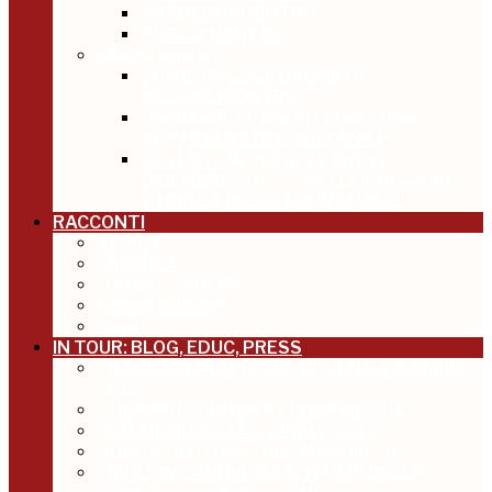
SARDEGNADENTRO
PUGLIA DENTRO
MEDIO ORIENTE
CON IL POLLICE BAGNATO
NELL’INCHIOSTRO
OMAN BREVE MA INTENSO, UNA
SETTIMANA NEL SULTANATO
AVVENTURE ISRAELE BREVE,
DICEMBRE 2013, TRA LUOGHI SACRI,
STORIA E BELLEZZE NATURALI
RACCONTI
AFRICA
AMERICA
ITALIA – EUROPA
MEDIO ORIENTE
ASIA
IN TOUR: BLOG, EDUC, PRESS
FRANCIGENA IN TERRE DI SIENA, DICEMBRE
2012
DUE MORI OPEN DAY, FEBBRAIO 2013
INVASIONI DIGITALI APRILE 2013
VI RACCONTO PISTOIA, MAGGIO 2013
FRIULI, IN CARNIA SUI SENTIERI DELLA