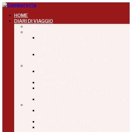
HOME
DIARI DI VIAGGIO
AMERICA
ASIA
LOST IN MONGOLIA – COME PERDERSI
E RITROVARSI NEL NULLA CHE
AMMALIA
KD INDIA, UN ASSAGGIO DI NEPAL E
INDIA CON AVVENTURE NEL MONDO
AFRICA
AVVENTURE MARRAKECH EXPRESS
GENNAIO 2013
SALAAM SUDAN
CAPO VERDE: NATURA E MUSICA
ALL’INCROCIO DI TRE CONTINENTI
IN EGITTO PRIMA DELLA RIVOLUZIONE
ITALIA – EUROPA
AVVENTURE SANTORINI EXPRESS: IL
MIO GROSSO GRASSO GRUPPO GRECO
DI BIANCO E D’AZZURRO
GRANCANARIABREAK UN WEEKEND