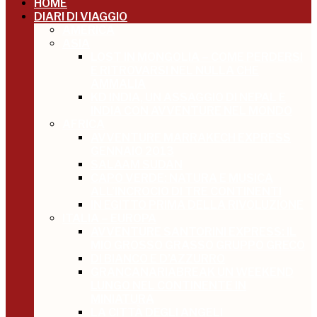
HOME
DIARI DI VIAGGIO
AMERICA
ASIA
LOST IN MONGOLIA – COME PERDERSI
E RITROVARSI NEL NULLA CHE
AMMALIA
KD INDIA, UN ASSAGGIO DI NEPAL E
INDIA CON AVVENTURE NEL MONDO
AFRICA
AVVENTURE MARRAKECH EXPRESS
GENNAIO 2013
SALAAM SUDAN
CAPO VERDE: NATURA E MUSICA
ALL’INCROCIO DI TRE CONTINENTI
IN EGITTO PRIMA DELLA RIVOLUZIONE
ITALIA – EUROPA
AVVENTURE SANTORINI EXPRESS: IL
MIO GROSSO GRASSO GRUPPO GRECO
DI BIANCO E D’AZZURRO
GRANCANARIABREAK UN WEEKEND
LUNGO NEL CONTINENTE IN
MINIATURA
LA CITTÀ DEGLI ANGELI