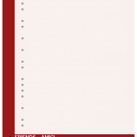
VI RACCONTO PISTOIA, MAGGIO 2013
FRIULI, IN CARNIA SUI SENTIERI DELLA
GRANDE GUERRA, GIUGNO 2013
GARGANO MARE TOUR, GIUGNO 2013
CASTELLI E FORTEZZE DELL’ADRIATICO,
ADRISTORICAL LANDS – LUGLIO 2013
EDUCATIONAL SUL CICLOTURISMO TRA
CREMONA E PROVINCIA – OTTOBRE 2013
SETTE NOTE IN SETTE NOTTI – TERME IN
TERRE DI SIENA, NOVEMBRE 2013
MARATONA DIGITALE 2014
IN FRIULI A PASSEGGIO NELLA STORIA,
MAGGIO 2014
TERRE DEL GRAPPA, OTTOBRE 2014
ABRUZZO INSTARAIL, SETTEMBRE 2014
DESTINAZIONE BIELLA, DICEMBRE 2014
TURIVERS14, TRA ACQUE DOLCI E ACQUE
SALATE, NOVEMBRE 2014
MAL DI LIGURIA, A SPASSO PER LE
CINQUETERRE, MARZO 2015
VILLE IN BLUE, MAGGIO 2015
EXPLORELUCANIA, IN BASILICATA OLTRE LA
STUPENDA MATERA, MAGGIO 2016