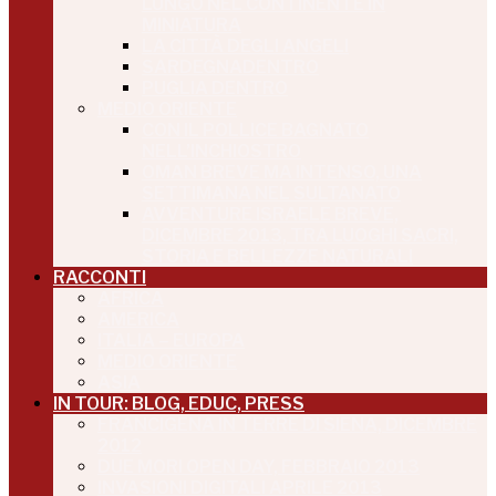
LUNGO NEL CONTINENTE IN
MINIATURA
LA CITTÀ DEGLI ANGELI
SARDEGNADENTRO
PUGLIA DENTRO
MEDIO ORIENTE
CON IL POLLICE BAGNATO
NELL’INCHIOSTRO
OMAN BREVE MA INTENSO, UNA
SETTIMANA NEL SULTANATO
AVVENTURE ISRAELE BREVE,
DICEMBRE 2013, TRA LUOGHI SACRI,
STORIA E BELLEZZE NATURALI
RACCONTI
AFRICA
AMERICA
ITALIA – EUROPA
MEDIO ORIENTE
ASIA
IN TOUR: BLOG, EDUC, PRESS
FRANCIGENA IN TERRE DI SIENA, DICEMBRE
2012
DUE MORI OPEN DAY, FEBBRAIO 2013
INVASIONI DIGITALI APRILE 2013