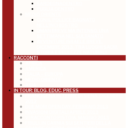
SARDEGNADENTRO
PUGLIA DENTRO
MEDIO ORIENTE
CON IL POLLICE BAGNATO
NELL’INCHIOSTRO
OMAN BREVE MA INTENSO, UNA
SETTIMANA NEL SULTANATO
AVVENTURE ISRAELE BREVE,
DICEMBRE 2013, TRA LUOGHI SACRI,
STORIA E BELLEZZE NATURALI
RACCONTI
AFRICA
AMERICA
ITALIA – EUROPA
MEDIO ORIENTE
ASIA
IN TOUR: BLOG, EDUC, PRESS
FRANCIGENA IN TERRE DI SIENA, DICEMBRE
2012
DUE MORI OPEN DAY, FEBBRAIO 2013
INVASIONI DIGITALI APRILE 2013
VI RACCONTO PISTOIA, MAGGIO 2013
FRIULI, IN CARNIA SUI SENTIERI DELLA