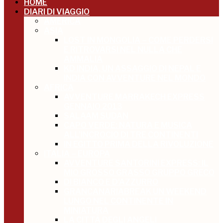
HOME
DIARI DI VIAGGIO
AMERICA
ASIA
LOST IN MONGOLIA – COME PERDERSI
E RITROVARSI NEL NULLA CHE
AMMALIA
KD INDIA, UN ASSAGGIO DI NEPAL E
INDIA CON AVVENTURE NEL MONDO
AFRICA
AVVENTURE MARRAKECH EXPRESS
GENNAIO 2013
SALAAM SUDAN
CAPO VERDE: NATURA E MUSICA
ALL’INCROCIO DI TRE CONTINENTI
IN EGITTO PRIMA DELLA RIVOLUZIONE
ITALIA – EUROPA
AVVENTURE SANTORINI EXPRESS: IL
MIO GROSSO GRASSO GRUPPO GRECO
DI BIANCO E D’AZZURRO
GRANCANARIABREAK UN WEEKEND
LUNGO NEL CONTINENTE IN
MINIATURA
LA CITTÀ DEGLI ANGELI