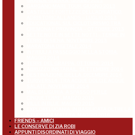
GRANDE GUERRA, GIUGNO 2013
GARGANO MARE TOUR, GIUGNO 2013
CASTELLI E FORTEZZE DELL’ADRIATICO,
ADRISTORICAL LANDS – LUGLIO 2013
EDUCATIONAL SUL CICLOTURISMO TRA
CREMONA E PROVINCIA – OTTOBRE 2013
SETTE NOTE IN SETTE NOTTI – TERME IN
TERRE DI SIENA, NOVEMBRE 2013
MARATONA DIGITALE 2014
IN FRIULI A PASSEGGIO NELLA STORIA,
MAGGIO 2014
TERRE DEL GRAPPA, OTTOBRE 2014
ABRUZZO INSTARAIL, SETTEMBRE 2014
DESTINAZIONE BIELLA, DICEMBRE 2014
TURIVERS14, TRA ACQUE DOLCI E ACQUE
SALATE, NOVEMBRE 2014
MAL DI LIGURIA, A SPASSO PER LE
CINQUETERRE, MARZO 2015
VILLE IN BLUE, MAGGIO 2015
EXPLORELUCANIA, IN BASILICATA OLTRE LA
STUPENDA MATERA, MAGGIO 2016
FRIENDS – AMICI
LE CONSERVE DI ZIA ROBI
APPUNTI DISORDINATI DI VIAGGIO