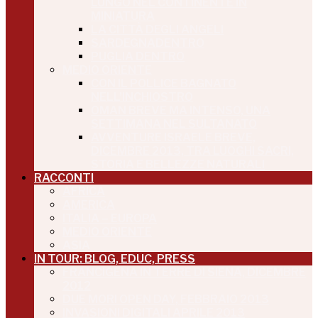
LUNGO NEL CONTINENTE IN
MINIATURA
LA CITTÀ DEGLI ANGELI
SARDEGNADENTRO
PUGLIA DENTRO
MEDIO ORIENTE
CON IL POLLICE BAGNATO
NELL’INCHIOSTRO
OMAN BREVE MA INTENSO, UNA
SETTIMANA NEL SULTANATO
AVVENTURE ISRAELE BREVE,
DICEMBRE 2013, TRA LUOGHI SACRI,
STORIA E BELLEZZE NATURALI
RACCONTI
AFRICA
AMERICA
ITALIA – EUROPA
MEDIO ORIENTE
ASIA
IN TOUR: BLOG, EDUC, PRESS
FRANCIGENA IN TERRE DI SIENA, DICEMBRE
2012
DUE MORI OPEN DAY, FEBBRAIO 2013
INVASIONI DIGITALI APRILE 2013