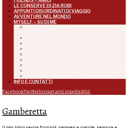
FRIENDS – AMICI
LE CONSERVE DI ZIA ROBI
APPUNTI DISORDINATI DI VIAGGIO
AVVENTURE NEL MONDO
MYSELF – SU DI ME
BENTORNATA A NORDEST: VENEZIA E IL
VENETO
IN TRASFERTA IN TOSCANA
MILANO E LA LOMBARDIA
MOLTO A NORDOVEST
MOLTO A NORDEST
AL CENTRO DELL’ITALIA
AL SUD E SULLE ISOLE
ARTICOLI, PUBBLICAZIONI, PRESENTAZIONI
UN ANNO DI ME
INFO E CONTATTI
Facebook
Twitter
Instagram
Linkedin
RSS
Gamberetta
Il mio blog senza fronzoli: pensieri e parole, sempre e