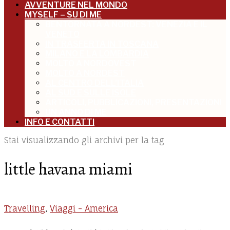
AVVENTURE NEL MONDO
MYSELF – SU DI ME
BENTORNATA A NORDEST: VENEZIA E IL
VENETO
IN TRASFERTA IN TOSCANA
MILANO E LA LOMBARDIA
MOLTO A NORDOVEST
MOLTO A NORDEST
AL CENTRO DELL’ITALIA
AL SUD E SULLE ISOLE
ARTICOLI, PUBBLICAZIONI, PRESENTAZIONI
UN ANNO DI ME
INFO E CONTATTI
Stai visualizzando gli archivi per la tag
little havana miami
Travelling
,
Viaggi - America