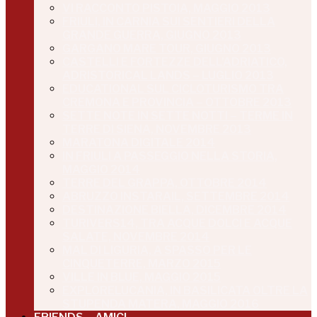
VI RACCONTO PISTOIA, MAGGIO 2013
FRIULI, IN CARNIA SUI SENTIERI DELLA
GRANDE GUERRA, GIUGNO 2013
GARGANO MARE TOUR, GIUGNO 2013
CASTELLI E FORTEZZE DELL’ADRIATICO,
ADRISTORICAL LANDS – LUGLIO 2013
EDUCATIONAL SUL CICLOTURISMO TRA
CREMONA E PROVINCIA – OTTOBRE 2013
SETTE NOTE IN SETTE NOTTI – TERME IN
TERRE DI SIENA, NOVEMBRE 2013
MARATONA DIGITALE 2014
IN FRIULI A PASSEGGIO NELLA STORIA,
MAGGIO 2014
TERRE DEL GRAPPA, OTTOBRE 2014
ABRUZZO INSTARAIL, SETTEMBRE 2014
DESTINAZIONE BIELLA, DICEMBRE 2014
TURIVERS14, TRA ACQUE DOLCI E ACQUE
SALATE, NOVEMBRE 2014
MAL DI LIGURIA, A SPASSO PER LE
CINQUETERRE, MARZO 2015
VILLE IN BLUE, MAGGIO 2015
EXPLORELUCANIA, IN BASILICATA OLTRE LA
STUPENDA MATERA, MAGGIO 2016