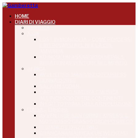
HOME
DIARI DI VIAGGIO
AMERICA
ASIA
LOST IN MONGOLIA – COME PERDERSI
E RITROVARSI NEL NULLA CHE
AMMALIA
KD INDIA, UN ASSAGGIO DI NEPAL E
INDIA CON AVVENTURE NEL MONDO
AFRICA
AVVENTURE MARRAKECH EXPRESS
GENNAIO 2013
SALAAM SUDAN
CAPO VERDE: NATURA E MUSICA
ALL’INCROCIO DI TRE CONTINENTI
IN EGITTO PRIMA DELLA RIVOLUZIONE
ITALIA – EUROPA
AVVENTURE SANTORINI EXPRESS: IL
MIO GROSSO GRASSO GRUPPO GRECO
DI BIANCO E D’AZZURRO
GRANCANARIABREAK UN WEEKEND