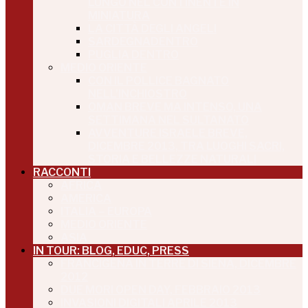
LUNGO NEL CONTINENTE IN
MINIATURA
LA CITTÀ DEGLI ANGELI
SARDEGNADENTRO
PUGLIA DENTRO
MEDIO ORIENTE
CON IL POLLICE BAGNATO
NELL’INCHIOSTRO
OMAN BREVE MA INTENSO, UNA
SETTIMANA NEL SULTANATO
AVVENTURE ISRAELE BREVE,
DICEMBRE 2013, TRA LUOGHI SACRI,
STORIA E BELLEZZE NATURALI
RACCONTI
AFRICA
AMERICA
ITALIA – EUROPA
MEDIO ORIENTE
ASIA
IN TOUR: BLOG, EDUC, PRESS
FRANCIGENA IN TERRE DI SIENA, DICEMBRE
2012
DUE MORI OPEN DAY, FEBBRAIO 2013
INVASIONI DIGITALI APRILE 2013