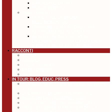
SARDEGNADENTRO
PUGLIA DENTRO
MEDIO ORIENTE
CON IL POLLICE BAGNATO
NELL’INCHIOSTRO
OMAN BREVE MA INTENSO, UNA
SETTIMANA NEL SULTANATO
AVVENTURE ISRAELE BREVE,
DICEMBRE 2013, TRA LUOGHI SACRI,
STORIA E BELLEZZE NATURALI
RACCONTI
AFRICA
AMERICA
ITALIA – EUROPA
MEDIO ORIENTE
ASIA
IN TOUR: BLOG, EDUC, PRESS
FRANCIGENA IN TERRE DI SIENA, DICEMBRE
2012
DUE MORI OPEN DAY, FEBBRAIO 2013
INVASIONI DIGITALI APRILE 2013
VI RACCONTO PISTOIA, MAGGIO 2013
FRIULI, IN CARNIA SUI SENTIERI DELLA