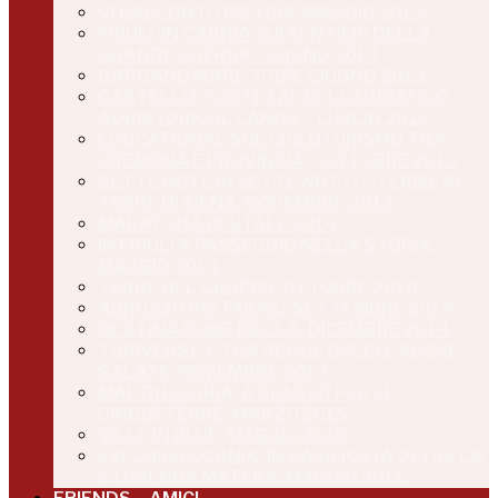
VI RACCONTO PISTOIA, MAGGIO 2013
FRIULI, IN CARNIA SUI SENTIERI DELLA
GRANDE GUERRA, GIUGNO 2013
GARGANO MARE TOUR, GIUGNO 2013
CASTELLI E FORTEZZE DELL’ADRIATICO,
ADRISTORICAL LANDS – LUGLIO 2013
EDUCATIONAL SUL CICLOTURISMO TRA
CREMONA E PROVINCIA – OTTOBRE 2013
SETTE NOTE IN SETTE NOTTI – TERME IN
TERRE DI SIENA, NOVEMBRE 2013
MARATONA DIGITALE 2014
IN FRIULI A PASSEGGIO NELLA STORIA,
MAGGIO 2014
TERRE DEL GRAPPA, OTTOBRE 2014
ABRUZZO INSTARAIL, SETTEMBRE 2014
DESTINAZIONE BIELLA, DICEMBRE 2014
TURIVERS14, TRA ACQUE DOLCI E ACQUE
SALATE, NOVEMBRE 2014
MAL DI LIGURIA, A SPASSO PER LE
CINQUETERRE, MARZO 2015
VILLE IN BLUE, MAGGIO 2015
EXPLORELUCANIA, IN BASILICATA OLTRE LA
STUPENDA MATERA, MAGGIO 2016