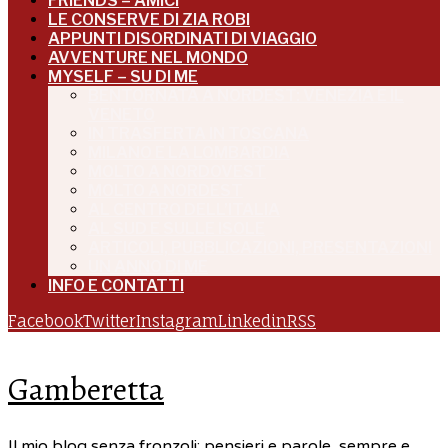
FRIENDS – AMICI
LE CONSERVE DI ZIA ROBI
APPUNTI DISORDINATI DI VIAGGIO
AVVENTURE NEL MONDO
MYSELF – SU DI ME
BENTORNATA A NORDEST: VENEZIA E IL
VENETO
IN TRASFERTA IN TOSCANA
MILANO E LA LOMBARDIA
MOLTO A NORDOVEST
MOLTO A NORDEST
AL CENTRO DELL’ITALIA
AL SUD E SULLE ISOLE
ARTICOLI, PUBBLICAZIONI, PRESENTAZIONI
UN ANNO DI ME
INFO E CONTATTI
Facebook
Twitter
Instagram
Linkedin
RSS
Gamberetta
Il mio blog senza fronzoli: pensieri e parole, sempre e