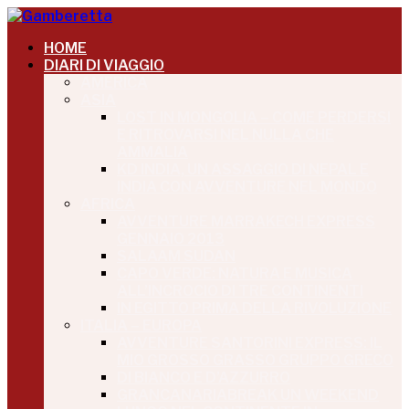
HOME
DIARI DI VIAGGIO
AMERICA
ASIA
LOST IN MONGOLIA – COME PERDERSI
E RITROVARSI NEL NULLA CHE
AMMALIA
KD INDIA, UN ASSAGGIO DI NEPAL E
INDIA CON AVVENTURE NEL MONDO
AFRICA
AVVENTURE MARRAKECH EXPRESS
GENNAIO 2013
SALAAM SUDAN
CAPO VERDE: NATURA E MUSICA
ALL’INCROCIO DI TRE CONTINENTI
IN EGITTO PRIMA DELLA RIVOLUZIONE
ITALIA – EUROPA
AVVENTURE SANTORINI EXPRESS: IL
MIO GROSSO GRASSO GRUPPO GRECO
DI BIANCO E D’AZZURRO
GRANCANARIABREAK UN WEEKEND