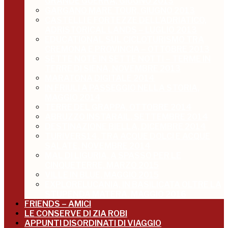
GRANDE GUERRA, GIUGNO 2013
GARGANO MARE TOUR, GIUGNO 2013
CASTELLI E FORTEZZE DELL’ADRIATICO,
ADRISTORICAL LANDS – LUGLIO 2013
EDUCATIONAL SUL CICLOTURISMO TRA
CREMONA E PROVINCIA – OTTOBRE 2013
SETTE NOTE IN SETTE NOTTI – TERME IN
TERRE DI SIENA, NOVEMBRE 2013
MARATONA DIGITALE 2014
IN FRIULI A PASSEGGIO NELLA STORIA,
MAGGIO 2014
TERRE DEL GRAPPA, OTTOBRE 2014
ABRUZZO INSTARAIL, SETTEMBRE 2014
DESTINAZIONE BIELLA, DICEMBRE 2014
TURIVERS14, TRA ACQUE DOLCI E ACQUE
SALATE, NOVEMBRE 2014
MAL DI LIGURIA, A SPASSO PER LE
CINQUETERRE, MARZO 2015
VILLE IN BLUE, MAGGIO 2015
EXPLORELUCANIA, IN BASILICATA OLTRE LA
STUPENDA MATERA, MAGGIO 2016
FRIENDS – AMICI
LE CONSERVE DI ZIA ROBI
APPUNTI DISORDINATI DI VIAGGIO