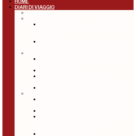
HOME
DIARI DI VIAGGIO
AMERICA
ASIA
LOST IN MONGOLIA – COME PERDERSI
E RITROVARSI NEL NULLA CHE
AMMALIA
KD INDIA, UN ASSAGGIO DI NEPAL E
INDIA CON AVVENTURE NEL MONDO
AFRICA
AVVENTURE MARRAKECH EXPRESS
GENNAIO 2013
SALAAM SUDAN
CAPO VERDE: NATURA E MUSICA
ALL’INCROCIO DI TRE CONTINENTI
IN EGITTO PRIMA DELLA RIVOLUZIONE
ITALIA – EUROPA
AVVENTURE SANTORINI EXPRESS: IL
MIO GROSSO GRASSO GRUPPO GRECO
DI BIANCO E D’AZZURRO
GRANCANARIABREAK UN WEEKEND
LUNGO NEL CONTINENTE IN
MINIATURA
LA CITTÀ DEGLI ANGELI