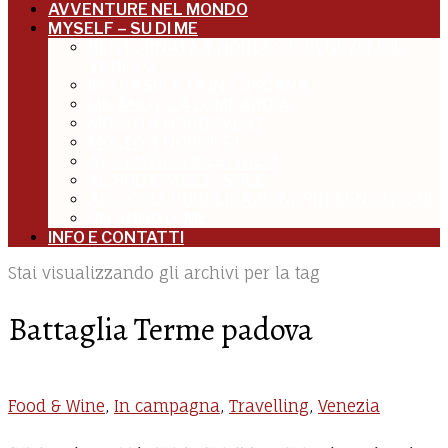
AVVENTURE NEL MONDO
MYSELF – SU DI ME
BENTORNATA A NORDEST: VENEZIA E IL
VENETO
IN TRASFERTA IN TOSCANA
MILANO E LA LOMBARDIA
MOLTO A NORDOVEST
MOLTO A NORDEST
AL CENTRO DELL’ITALIA
AL SUD E SULLE ISOLE
ARTICOLI, PUBBLICAZIONI, PRESENTAZIONI
UN ANNO DI ME
INFO E CONTATTI
Stai visualizzando gli archivi per la tag
Battaglia Terme padova
Food & Wine
,
In campagna
,
Travelling
,
Venezia