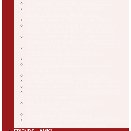
VI RACCONTO PISTOIA, MAGGIO 2013
FRIULI, IN CARNIA SUI SENTIERI DELLA
GRANDE GUERRA, GIUGNO 2013
GARGANO MARE TOUR, GIUGNO 2013
CASTELLI E FORTEZZE DELL’ADRIATICO,
ADRISTORICAL LANDS – LUGLIO 2013
EDUCATIONAL SUL CICLOTURISMO TRA
CREMONA E PROVINCIA – OTTOBRE 2013
SETTE NOTE IN SETTE NOTTI – TERME IN
TERRE DI SIENA, NOVEMBRE 2013
MARATONA DIGITALE 2014
IN FRIULI A PASSEGGIO NELLA STORIA,
MAGGIO 2014
TERRE DEL GRAPPA, OTTOBRE 2014
ABRUZZO INSTARAIL, SETTEMBRE 2014
DESTINAZIONE BIELLA, DICEMBRE 2014
TURIVERS14, TRA ACQUE DOLCI E ACQUE
SALATE, NOVEMBRE 2014
MAL DI LIGURIA, A SPASSO PER LE
CINQUETERRE, MARZO 2015
VILLE IN BLUE, MAGGIO 2015
EXPLORELUCANIA, IN BASILICATA OLTRE LA
STUPENDA MATERA, MAGGIO 2016