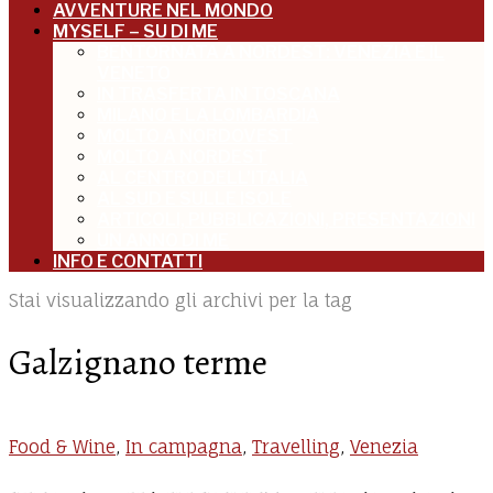
AVVENTURE NEL MONDO
MYSELF – SU DI ME
BENTORNATA A NORDEST: VENEZIA E IL
VENETO
IN TRASFERTA IN TOSCANA
MILANO E LA LOMBARDIA
MOLTO A NORDOVEST
MOLTO A NORDEST
AL CENTRO DELL’ITALIA
AL SUD E SULLE ISOLE
ARTICOLI, PUBBLICAZIONI, PRESENTAZIONI
UN ANNO DI ME
INFO E CONTATTI
Stai visualizzando gli archivi per la tag
Galzignano terme
Food & Wine
,
In campagna
,
Travelling
,
Venezia