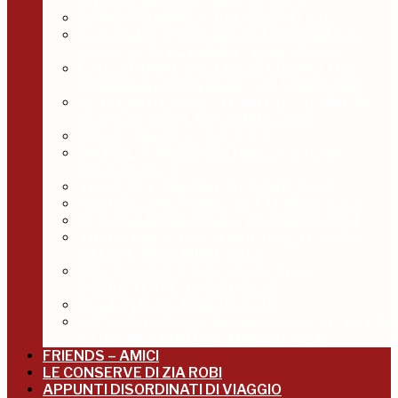
GRANDE GUERRA, GIUGNO 2013
GARGANO MARE TOUR, GIUGNO 2013
CASTELLI E FORTEZZE DELL’ADRIATICO,
ADRISTORICAL LANDS – LUGLIO 2013
EDUCATIONAL SUL CICLOTURISMO TRA
CREMONA E PROVINCIA – OTTOBRE 2013
SETTE NOTE IN SETTE NOTTI – TERME IN
TERRE DI SIENA, NOVEMBRE 2013
MARATONA DIGITALE 2014
IN FRIULI A PASSEGGIO NELLA STORIA,
MAGGIO 2014
TERRE DEL GRAPPA, OTTOBRE 2014
ABRUZZO INSTARAIL, SETTEMBRE 2014
DESTINAZIONE BIELLA, DICEMBRE 2014
TURIVERS14, TRA ACQUE DOLCI E ACQUE
SALATE, NOVEMBRE 2014
MAL DI LIGURIA, A SPASSO PER LE
CINQUETERRE, MARZO 2015
VILLE IN BLUE, MAGGIO 2015
EXPLORELUCANIA, IN BASILICATA OLTRE LA
STUPENDA MATERA, MAGGIO 2016
FRIENDS – AMICI
LE CONSERVE DI ZIA ROBI
APPUNTI DISORDINATI DI VIAGGIO