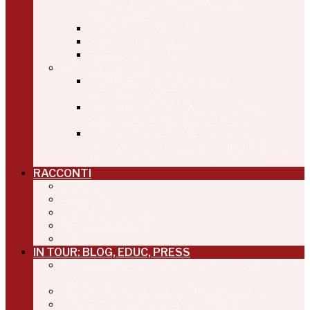
LUNGO NEL CONTINENTE IN
MINIATURA
LA CITTÀ DEGLI ANGELI
SARDEGNADENTRO
PUGLIA DENTRO
MEDIO ORIENTE
CON IL POLLICE BAGNATO
NELL’INCHIOSTRO
OMAN BREVE MA INTENSO, UNA
SETTIMANA NEL SULTANATO
AVVENTURE ISRAELE BREVE,
DICEMBRE 2013, TRA LUOGHI SACRI,
STORIA E BELLEZZE NATURALI
RACCONTI
AFRICA
AMERICA
ITALIA – EUROPA
MEDIO ORIENTE
ASIA
IN TOUR: BLOG, EDUC, PRESS
FRANCIGENA IN TERRE DI SIENA, DICEMBRE
2012
DUE MORI OPEN DAY, FEBBRAIO 2013
INVASIONI DIGITALI APRILE 2013