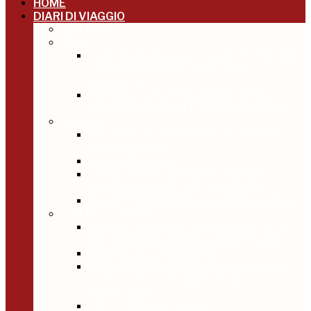
HOME
DIARI DI VIAGGIO
AMERICA
ASIA
LOST IN MONGOLIA – COME PERDERSI
E RITROVARSI NEL NULLA CHE
AMMALIA
KD INDIA, UN ASSAGGIO DI NEPAL E
INDIA CON AVVENTURE NEL MONDO
AFRICA
AVVENTURE MARRAKECH EXPRESS
GENNAIO 2013
SALAAM SUDAN
CAPO VERDE: NATURA E MUSICA
ALL’INCROCIO DI TRE CONTINENTI
IN EGITTO PRIMA DELLA RIVOLUZIONE
ITALIA – EUROPA
AVVENTURE SANTORINI EXPRESS: IL
MIO GROSSO GRASSO GRUPPO GRECO
DI BIANCO E D’AZZURRO
GRANCANARIABREAK UN WEEKEND
LUNGO NEL CONTINENTE IN
MINIATURA
LA CITTÀ DEGLI ANGELI