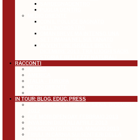
SARDEGNADENTRO
PUGLIA DENTRO
MEDIO ORIENTE
CON IL POLLICE BAGNATO
NELL’INCHIOSTRO
OMAN BREVE MA INTENSO, UNA
SETTIMANA NEL SULTANATO
AVVENTURE ISRAELE BREVE,
DICEMBRE 2013, TRA LUOGHI SACRI,
STORIA E BELLEZZE NATURALI
RACCONTI
AFRICA
AMERICA
ITALIA – EUROPA
MEDIO ORIENTE
ASIA
IN TOUR: BLOG, EDUC, PRESS
FRANCIGENA IN TERRE DI SIENA, DICEMBRE
2012
DUE MORI OPEN DAY, FEBBRAIO 2013
INVASIONI DIGITALI APRILE 2013
VI RACCONTO PISTOIA, MAGGIO 2013
FRIULI, IN CARNIA SUI SENTIERI DELLA