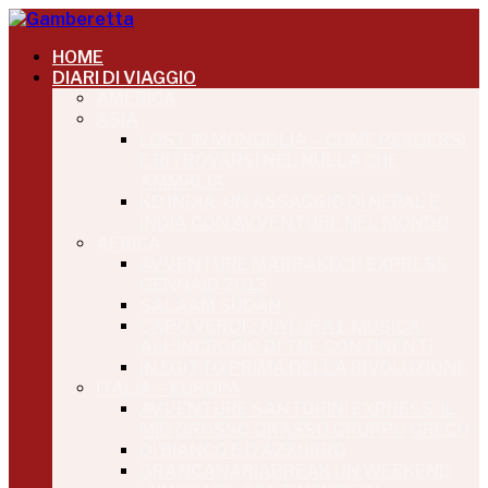
HOME
DIARI DI VIAGGIO
AMERICA
ASIA
LOST IN MONGOLIA – COME PERDERSI
E RITROVARSI NEL NULLA CHE
AMMALIA
KD INDIA, UN ASSAGGIO DI NEPAL E
INDIA CON AVVENTURE NEL MONDO
AFRICA
AVVENTURE MARRAKECH EXPRESS
GENNAIO 2013
SALAAM SUDAN
CAPO VERDE: NATURA E MUSICA
ALL’INCROCIO DI TRE CONTINENTI
IN EGITTO PRIMA DELLA RIVOLUZIONE
ITALIA – EUROPA
AVVENTURE SANTORINI EXPRESS: IL
MIO GROSSO GRASSO GRUPPO GRECO
DI BIANCO E D’AZZURRO
GRANCANARIABREAK UN WEEKEND