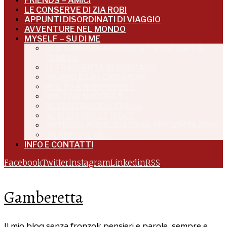
FRIENDS – AMICI
LE CONSERVE DI ZIA ROBI
APPUNTI DISORDINATI DI VIAGGIO
AVVENTURE NEL MONDO
MYSELF – SU DI ME
BENTORNATA A NORDEST: VENEZIA E IL
VENETO
IN TRASFERTA IN TOSCANA
MILANO E LA LOMBARDIA
MOLTO A NORDOVEST
MOLTO A NORDEST
AL CENTRO DELL’ITALIA
AL SUD E SULLE ISOLE
ARTICOLI, PUBBLICAZIONI, PRESENTAZIONI
UN ANNO DI ME
INFO E CONTATTI
Facebook
Twitter
Instagram
Linkedin
RSS
Gamberetta
Il mio blog senza fronzoli: pensieri e parole, sempre e