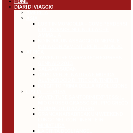
HOME
DIARI DI VIAGGIO
AMERICA
ASIA
LOST IN MONGOLIA – COME PERDERSI
E RITROVARSI NEL NULLA CHE
AMMALIA
KD INDIA, UN ASSAGGIO DI NEPAL E
INDIA CON AVVENTURE NEL MONDO
AFRICA
AVVENTURE MARRAKECH EXPRESS
GENNAIO 2013
SALAAM SUDAN
CAPO VERDE: NATURA E MUSICA
ALL’INCROCIO DI TRE CONTINENTI
IN EGITTO PRIMA DELLA RIVOLUZIONE
ITALIA – EUROPA
AVVENTURE SANTORINI EXPRESS: IL
MIO GROSSO GRASSO GRUPPO GRECO
DI BIANCO E D’AZZURRO
GRANCANARIABREAK UN WEEKEND
LUNGO NEL CONTINENTE IN
MINIATURA
LA CITTÀ DEGLI ANGELI