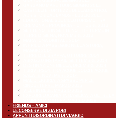
GRANDE GUERRA, GIUGNO 2013
GARGANO MARE TOUR, GIUGNO 2013
CASTELLI E FORTEZZE DELL’ADRIATICO,
ADRISTORICAL LANDS – LUGLIO 2013
EDUCATIONAL SUL CICLOTURISMO TRA
CREMONA E PROVINCIA – OTTOBRE 2013
SETTE NOTE IN SETTE NOTTI – TERME IN
TERRE DI SIENA, NOVEMBRE 2013
MARATONA DIGITALE 2014
IN FRIULI A PASSEGGIO NELLA STORIA,
MAGGIO 2014
TERRE DEL GRAPPA, OTTOBRE 2014
ABRUZZO INSTARAIL, SETTEMBRE 2014
DESTINAZIONE BIELLA, DICEMBRE 2014
TURIVERS14, TRA ACQUE DOLCI E ACQUE
SALATE, NOVEMBRE 2014
MAL DI LIGURIA, A SPASSO PER LE
CINQUETERRE, MARZO 2015
VILLE IN BLUE, MAGGIO 2015
EXPLORELUCANIA, IN BASILICATA OLTRE LA
STUPENDA MATERA, MAGGIO 2016
FRIENDS – AMICI
LE CONSERVE DI ZIA ROBI
APPUNTI DISORDINATI DI VIAGGIO