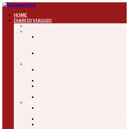
HOME
DIARI DI VIAGGIO
AMERICA
ASIA
LOST IN MONGOLIA – COME PERDERSI
E RITROVARSI NEL NULLA CHE
AMMALIA
KD INDIA, UN ASSAGGIO DI NEPAL E
INDIA CON AVVENTURE NEL MONDO
AFRICA
AVVENTURE MARRAKECH EXPRESS
GENNAIO 2013
SALAAM SUDAN
CAPO VERDE: NATURA E MUSICA
ALL’INCROCIO DI TRE CONTINENTI
IN EGITTO PRIMA DELLA RIVOLUZIONE
ITALIA – EUROPA
AVVENTURE SANTORINI EXPRESS: IL
MIO GROSSO GRASSO GRUPPO GRECO
DI BIANCO E D’AZZURRO
GRANCANARIABREAK UN WEEKEND