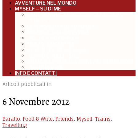
AVVENTURE NEL MONDO
MYSELF – SU DI ME
BENTORNATA A NORDEST: VENEZIA E IL
VENETO
IN TRASFERTA IN TOSCANA
MILANO E LA LOMBARDIA
MOLTO A NORDOVEST
MOLTO A NORDEST
AL CENTRO DELL’ITALIA
AL SUD E SULLE ISOLE
ARTICOLI, PUBBLICAZIONI, PRESENTAZIONI
UN ANNO DI ME
INFO E CONTATTI
Articoli pubblicati in
6 Novembre 2012
Baratto
,
Food & Wine
,
Friends
,
Myself
,
Trains
,
Travelling