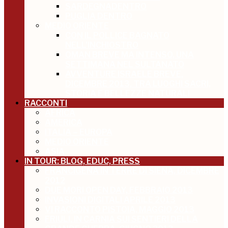
SARDEGNADENTRO
PUGLIA DENTRO
MEDIO ORIENTE
CON IL POLLICE BAGNATO
NELL’INCHIOSTRO
OMAN BREVE MA INTENSO, UNA
SETTIMANA NEL SULTANATO
AVVENTURE ISRAELE BREVE,
DICEMBRE 2013, TRA LUOGHI SACRI,
STORIA E BELLEZZE NATURALI
RACCONTI
AFRICA
AMERICA
ITALIA – EUROPA
MEDIO ORIENTE
ASIA
IN TOUR: BLOG, EDUC, PRESS
FRANCIGENA IN TERRE DI SIENA, DICEMBRE
2012
DUE MORI OPEN DAY, FEBBRAIO 2013
INVASIONI DIGITALI APRILE 2013
VI RACCONTO PISTOIA, MAGGIO 2013
FRIULI, IN CARNIA SUI SENTIERI DELLA