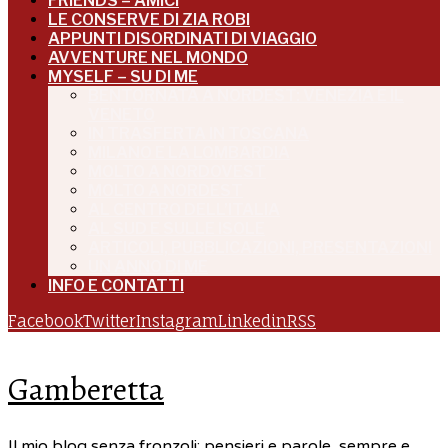
FRIENDS – AMICI
LE CONSERVE DI ZIA ROBI
APPUNTI DISORDINATI DI VIAGGIO
AVVENTURE NEL MONDO
MYSELF – SU DI ME
BENTORNATA A NORDEST: VENEZIA E IL
VENETO
IN TRASFERTA IN TOSCANA
MILANO E LA LOMBARDIA
MOLTO A NORDOVEST
MOLTO A NORDEST
AL CENTRO DELL’ITALIA
AL SUD E SULLE ISOLE
ARTICOLI, PUBBLICAZIONI, PRESENTAZIONI
UN ANNO DI ME
INFO E CONTATTI
Facebook
Twitter
Instagram
Linkedin
RSS
Gamberetta
Il mio blog senza fronzoli: pensieri e parole, sempre e