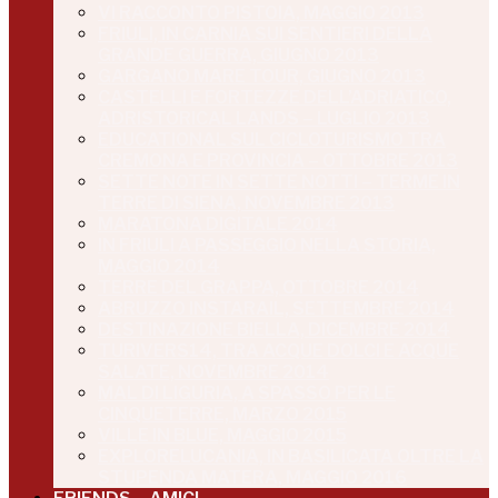
VI RACCONTO PISTOIA, MAGGIO 2013
FRIULI, IN CARNIA SUI SENTIERI DELLA
GRANDE GUERRA, GIUGNO 2013
GARGANO MARE TOUR, GIUGNO 2013
CASTELLI E FORTEZZE DELL’ADRIATICO,
ADRISTORICAL LANDS – LUGLIO 2013
EDUCATIONAL SUL CICLOTURISMO TRA
CREMONA E PROVINCIA – OTTOBRE 2013
SETTE NOTE IN SETTE NOTTI – TERME IN
TERRE DI SIENA, NOVEMBRE 2013
MARATONA DIGITALE 2014
IN FRIULI A PASSEGGIO NELLA STORIA,
MAGGIO 2014
TERRE DEL GRAPPA, OTTOBRE 2014
ABRUZZO INSTARAIL, SETTEMBRE 2014
DESTINAZIONE BIELLA, DICEMBRE 2014
TURIVERS14, TRA ACQUE DOLCI E ACQUE
SALATE, NOVEMBRE 2014
MAL DI LIGURIA, A SPASSO PER LE
CINQUETERRE, MARZO 2015
VILLE IN BLUE, MAGGIO 2015
EXPLORELUCANIA, IN BASILICATA OLTRE LA
STUPENDA MATERA, MAGGIO 2016