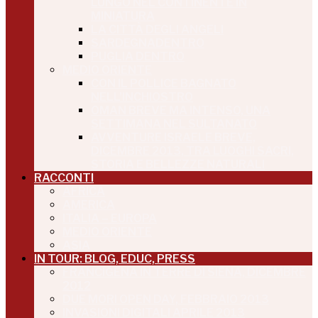
LUNGO NEL CONTINENTE IN
MINIATURA
LA CITTÀ DEGLI ANGELI
SARDEGNADENTRO
PUGLIA DENTRO
MEDIO ORIENTE
CON IL POLLICE BAGNATO
NELL’INCHIOSTRO
OMAN BREVE MA INTENSO, UNA
SETTIMANA NEL SULTANATO
AVVENTURE ISRAELE BREVE,
DICEMBRE 2013, TRA LUOGHI SACRI,
STORIA E BELLEZZE NATURALI
RACCONTI
AFRICA
AMERICA
ITALIA – EUROPA
MEDIO ORIENTE
ASIA
IN TOUR: BLOG, EDUC, PRESS
FRANCIGENA IN TERRE DI SIENA, DICEMBRE
2012
DUE MORI OPEN DAY, FEBBRAIO 2013
INVASIONI DIGITALI APRILE 2013