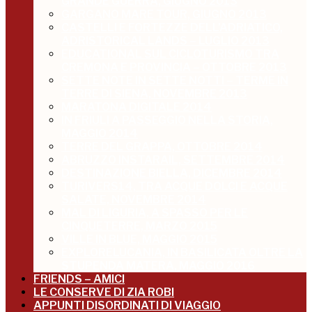
GRANDE GUERRA, GIUGNO 2013
GARGANO MARE TOUR, GIUGNO 2013
CASTELLI E FORTEZZE DELL’ADRIATICO,
ADRISTORICAL LANDS – LUGLIO 2013
EDUCATIONAL SUL CICLOTURISMO TRA
CREMONA E PROVINCIA – OTTOBRE 2013
SETTE NOTE IN SETTE NOTTI – TERME IN
TERRE DI SIENA, NOVEMBRE 2013
MARATONA DIGITALE 2014
IN FRIULI A PASSEGGIO NELLA STORIA,
MAGGIO 2014
TERRE DEL GRAPPA, OTTOBRE 2014
ABRUZZO INSTARAIL, SETTEMBRE 2014
DESTINAZIONE BIELLA, DICEMBRE 2014
TURIVERS14, TRA ACQUE DOLCI E ACQUE
SALATE, NOVEMBRE 2014
MAL DI LIGURIA, A SPASSO PER LE
CINQUETERRE, MARZO 2015
VILLE IN BLUE, MAGGIO 2015
EXPLORELUCANIA, IN BASILICATA OLTRE LA
STUPENDA MATERA, MAGGIO 2016
FRIENDS – AMICI
LE CONSERVE DI ZIA ROBI
APPUNTI DISORDINATI DI VIAGGIO