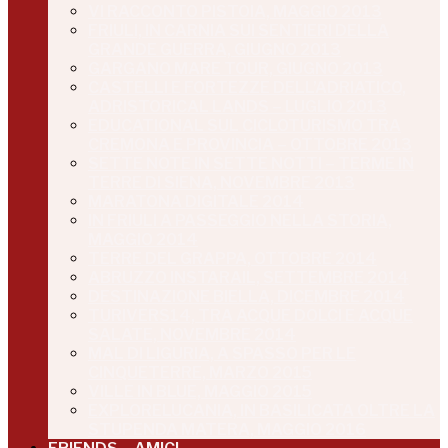
VI RACCONTO PISTOIA, MAGGIO 2013
FRIULI, IN CARNIA SUI SENTIERI DELLA
GRANDE GUERRA, GIUGNO 2013
GARGANO MARE TOUR, GIUGNO 2013
CASTELLI E FORTEZZE DELL’ADRIATICO,
ADRISTORICAL LANDS – LUGLIO 2013
EDUCATIONAL SUL CICLOTURISMO TRA
CREMONA E PROVINCIA – OTTOBRE 2013
SETTE NOTE IN SETTE NOTTI – TERME IN
TERRE DI SIENA, NOVEMBRE 2013
MARATONA DIGITALE 2014
IN FRIULI A PASSEGGIO NELLA STORIA,
MAGGIO 2014
TERRE DEL GRAPPA, OTTOBRE 2014
ABRUZZO INSTARAIL, SETTEMBRE 2014
DESTINAZIONE BIELLA, DICEMBRE 2014
TURIVERS14, TRA ACQUE DOLCI E ACQUE
SALATE, NOVEMBRE 2014
MAL DI LIGURIA, A SPASSO PER LE
CINQUETERRE, MARZO 2015
VILLE IN BLUE, MAGGIO 2015
EXPLORELUCANIA, IN BASILICATA OLTRE LA
STUPENDA MATERA, MAGGIO 2016