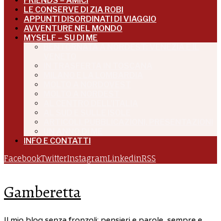
FRIENDS – AMICI
LE CONSERVE DI ZIA ROBI
APPUNTI DISORDINATI DI VIAGGIO
AVVENTURE NEL MONDO
MYSELF – SU DI ME
BENTORNATA A NORDEST: VENEZIA E IL
VENETO
IN TRASFERTA IN TOSCANA
MILANO E LA LOMBARDIA
MOLTO A NORDOVEST
MOLTO A NORDEST
AL CENTRO DELL’ITALIA
AL SUD E SULLE ISOLE
ARTICOLI, PUBBLICAZIONI, PRESENTAZIONI
UN ANNO DI ME
INFO E CONTATTI
Facebook
Twitter
Instagram
Linkedin
RSS
Gamberetta
Il mio blog senza fronzoli: pensieri e parole, sempre e