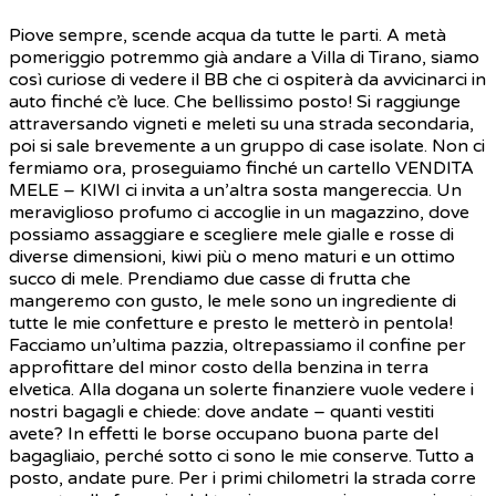
Piove sempre, scende acqua da tutte le parti. A metà
pomeriggio potremmo già andare a Villa di Tirano, siamo
così curiose di vedere il BB che ci ospiterà da avvicinarci in
auto finché c’è luce. Che bellissimo posto! Si raggiunge
attraversando vigneti e meleti su una strada secondaria,
poi si sale brevemente a un gruppo di case isolate. Non ci
fermiamo ora, proseguiamo finché un cartello VENDITA
MELE – KIWI ci invita a un’altra sosta mangereccia. Un
meraviglioso profumo ci accoglie in un magazzino, dove
possiamo assaggiare e scegliere mele gialle e rosse di
diverse dimensioni, kiwi più o meno maturi e un ottimo
succo di mele. Prendiamo due casse di frutta che
mangeremo con gusto, le mele sono un ingrediente di
tutte le mie confetture e presto le metterò in pentola!
Facciamo un’ultima pazzia, oltrepassiamo il confine per
approfittare del minor costo della benzina in terra
elvetica. Alla dogana un solerte finanziere vuole vedere i
nostri bagagli e chiede: dove andate – quanti vestiti
avete? In effetti le borse occupano buona parte del
bagagliaio, perché sotto ci sono le mie conserve. Tutto a
posto, andate pure. Per i primi chilometri la strada corre