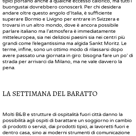
tipici portano anche a qualche eccesso calorico, ma tutti i
buongustai dovrebbero conoscerli. Per chi desidera
andare oltre questo angolo d’Italia, è sufficiente
superare Bormio e Livigno per entrare in Svizzera e
trovarsi in un altro mondo, dove è ancora possibile
parlare italiano ma l’atmosfera è immediatamente
mitteleuropea, sia nei deliziosi paesini sia nei centri più
grandi come l’elegantissima ma algida Sankt Moritz. Le
terme, infine, sono un ottimo modo di rilassarsi dopo
avere passato una giornata in giro: bisogna fare un po’ di
strada per arrivarci da Milano, ma ne vale davvero la
pena.
LA SETTIMANA DEL BARATTO
Molti B&B e strutture di ospitalità fuori città danno la
possibilità agli ospiti di barattare un soggiorno in cambio
di prodotti o servizi, dai prodotti tipici, ai lavoretti fuori e
dentro casa, sino ai moderni strumenti di comunicazione