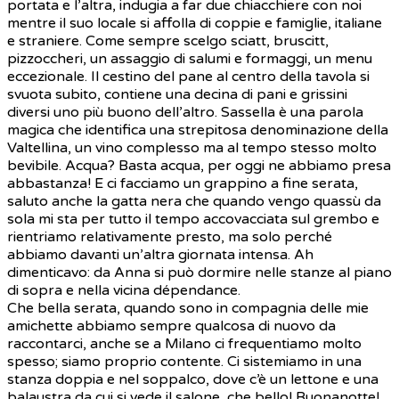
portata e l’altra, indugia a far due chiacchiere con noi
mentre il suo locale si affolla di coppie e famiglie, italiane
e straniere. Come sempre scelgo sciatt, bruscitt,
pizzoccheri, un assaggio di salumi e formaggi, un menu
eccezionale. Il cestino del pane al centro della tavola si
svuota subito, contiene una decina di pani e grissini
diversi uno più buono dell’altro. Sassella è una parola
magica che identifica una strepitosa denominazione della
Valtellina, un vino complesso ma al tempo stesso molto
bevibile. Acqua? Basta acqua, per oggi ne abbiamo presa
abbastanza! E ci facciamo un grappino a fine serata,
saluto anche la gatta nera che quando vengo quassù da
sola mi sta per tutto il tempo accovacciata sul grembo e
rientriamo relativamente presto, ma solo perché
abbiamo davanti un’altra giornata intensa. Ah
dimenticavo: da Anna si può dormire nelle stanze al piano
di sopra e nella vicina dépendance.
Che bella serata, quando sono in compagnia delle mie
amichette abbiamo sempre qualcosa di nuovo da
raccontarci, anche se a Milano ci frequentiamo molto
spesso; siamo proprio contente. Ci sistemiamo in una
stanza doppia e nel soppalco, dove c’è un lettone e una
balaustra da cui si vede il salone, che bello! Buonanotte!