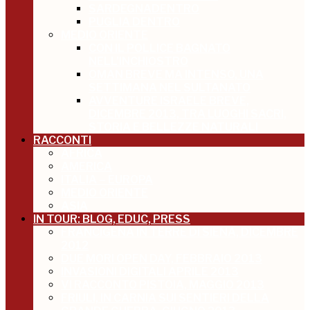
SARDEGNADENTRO
PUGLIA DENTRO
MEDIO ORIENTE
CON IL POLLICE BAGNATO
NELL’INCHIOSTRO
OMAN BREVE MA INTENSO, UNA
SETTIMANA NEL SULTANATO
AVVENTURE ISRAELE BREVE,
DICEMBRE 2013, TRA LUOGHI SACRI,
STORIA E BELLEZZE NATURALI
RACCONTI
AFRICA
AMERICA
ITALIA – EUROPA
MEDIO ORIENTE
ASIA
IN TOUR: BLOG, EDUC, PRESS
FRANCIGENA IN TERRE DI SIENA, DICEMBRE
2012
DUE MORI OPEN DAY, FEBBRAIO 2013
INVASIONI DIGITALI APRILE 2013
VI RACCONTO PISTOIA, MAGGIO 2013
FRIULI, IN CARNIA SUI SENTIERI DELLA