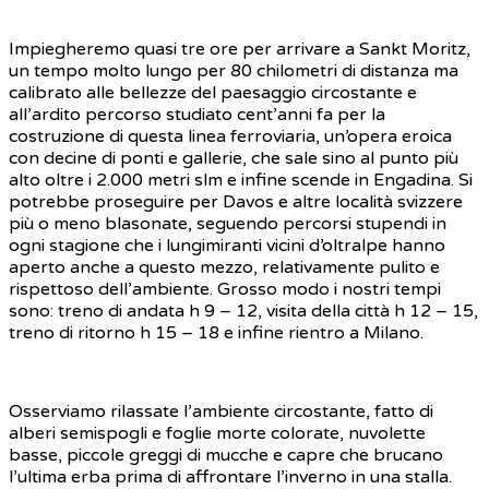
Impiegheremo quasi tre ore per arrivare a Sankt Moritz,
un tempo molto lungo per 80 chilometri di distanza ma
calibrato alle bellezze del paesaggio circostante e
all’ardito percorso studiato cent’anni fa per la
costruzione di questa linea ferroviaria, un’opera eroica
con decine di ponti e gallerie, che sale sino al punto più
alto oltre i 2.000 metri slm e infine scende in Engadina. Si
potrebbe proseguire per Davos e altre località svizzere
più o meno blasonate, seguendo percorsi stupendi in
ogni stagione che i lungimiranti vicini d’oltralpe hanno
aperto anche a questo mezzo, relativamente pulito e
rispettoso dell’ambiente. Grosso modo i nostri tempi
sono: treno di andata h 9 – 12, visita della città h 12 – 15,
treno di ritorno h 15 – 18 e infine rientro a Milano.
Osserviamo rilassate l’ambiente circostante, fatto di
alberi semispogli e foglie morte colorate, nuvolette
basse, piccole greggi di mucche e capre che brucano
l’ultima erba prima di affrontare l’inverno in una stalla.