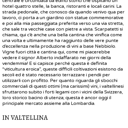
centrale è circondata da edifici storici che ospitano un
hotel quattro stelle, la banca, ristoranti e locali carini. La
strada pedonale, che conosco da quando venivo qua per
lavoro, ci porta a un giardino con statue commemorative
e poi alla mia passeggiata preferita verso una via stretta,
che sale tra vecchie case con pietre a vista. Scarpatetti si
chiama, qui c’è anche una bella cantina che vinifica come
una volta e ultimamente ha raggiunto delle vere punte
d’eccellenza nella produzione di vini a base Nebbiolo.
Vigne fuori città e cantina qui, come mi piacerebbe
vedere il signor Alberto indaffarato nei giorni della
vendemmia! E si capisce perché questa è definita
“viticultura eroica”, queste difficili coltivazioni esistono da
secoli ed è stato necessario terrazzare i pendii per
utilizzarli con profitto. Per quanto riguarda gli sbocchi
commerciali di questi ottimi (ma carissimi) vini, i valtellinesi
sfruttarono subito i forti legami con i vicini della Svizzera,
loro storico bacino di utenza; questa è ancor oggi il
principale mercato assieme alla Lombardia.
IN VALTELLINA