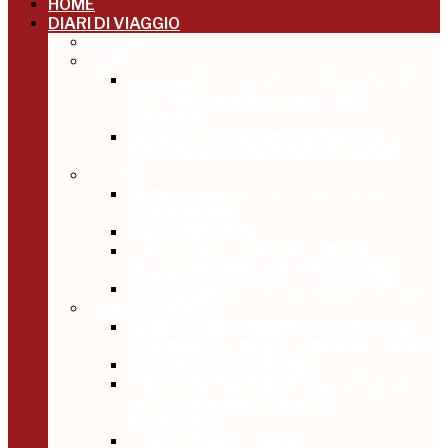
HOME
DIARI DI VIAGGIO
AMERICA
ASIA
LOST IN MONGOLIA – COME PERDERSI
E RITROVARSI NEL NULLA CHE
AMMALIA
KD INDIA, UN ASSAGGIO DI NEPAL E
INDIA CON AVVENTURE NEL MONDO
AFRICA
AVVENTURE MARRAKECH EXPRESS
GENNAIO 2013
SALAAM SUDAN
CAPO VERDE: NATURA E MUSICA
ALL’INCROCIO DI TRE CONTINENTI
IN EGITTO PRIMA DELLA RIVOLUZIONE
ITALIA – EUROPA
AVVENTURE SANTORINI EXPRESS: IL
MIO GROSSO GRASSO GRUPPO GRECO
DI BIANCO E D’AZZURRO
GRANCANARIABREAK UN WEEKEND
LUNGO NEL CONTINENTE IN
MINIATURA
LA CITTÀ DEGLI ANGELI