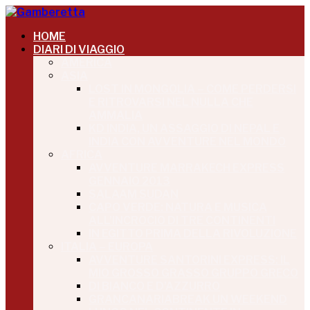
HOME
DIARI DI VIAGGIO
AMERICA
ASIA
LOST IN MONGOLIA – COME PERDERSI
E RITROVARSI NEL NULLA CHE
AMMALIA
KD INDIA, UN ASSAGGIO DI NEPAL E
INDIA CON AVVENTURE NEL MONDO
AFRICA
AVVENTURE MARRAKECH EXPRESS
GENNAIO 2013
SALAAM SUDAN
CAPO VERDE: NATURA E MUSICA
ALL’INCROCIO DI TRE CONTINENTI
IN EGITTO PRIMA DELLA RIVOLUZIONE
ITALIA – EUROPA
AVVENTURE SANTORINI EXPRESS: IL
MIO GROSSO GRASSO GRUPPO GRECO
DI BIANCO E D’AZZURRO
GRANCANARIABREAK UN WEEKEND