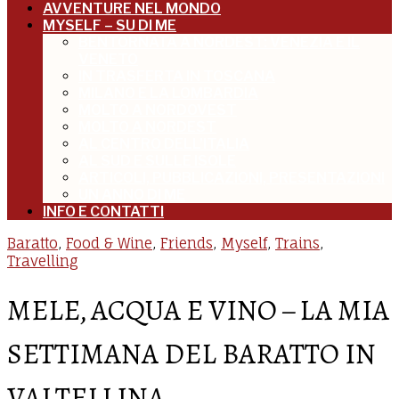
AVVENTURE NEL MONDO
MYSELF – SU DI ME
BENTORNATA A NORDEST: VENEZIA E IL
VENETO
IN TRASFERTA IN TOSCANA
MILANO E LA LOMBARDIA
MOLTO A NORDOVEST
MOLTO A NORDEST
AL CENTRO DELL’ITALIA
AL SUD E SULLE ISOLE
ARTICOLI, PUBBLICAZIONI, PRESENTAZIONI
UN ANNO DI ME
INFO E CONTATTI
Baratto
,
Food & Wine
,
Friends
,
Myself
,
Trains
,
Travelling
MELE, ACQUA E VINO – LA MIA
SETTIMANA DEL BARATTO IN
VALTELLINA