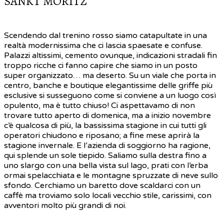
SANKT MORITZ
Scendendo dal trenino rosso siamo catapultate in una
realtà modernissima che ci lascia spaesate e confuse.
Palazzi altissimi, cemento ovunque, indicazioni stradali fin
troppo ricche ci fanno capire che siamo in un posto
super organizzato… ma deserto. Su un viale che porta in
centro, banche e boutique elegantissime delle griffe più
esclusive si susseguono come si conviene a un luogo così
opulento, ma è tutto chiuso! Ci aspettavamo di non
trovare tutto aperto di domenica, ma a inizio novembre
c’è qualcosa di più, la bassissima stagione in cui tutti gli
operatori chiudono e riposano; a fine mese aprirà la
stagione invernale. E l’azienda di soggiorno ha ragione,
qui splende un sole tiepido. Saliamo sulla destra fino a
uno slargo con una bella vista sul lago, prati con l’erba
ormai spelacchiata e le montagne spruzzate di neve sullo
sfondo. Cerchiamo un baretto dove scaldarci con un
caffè ma troviamo solo locali vecchio stile, carissimi, con
avventori molto più grandi di noi.