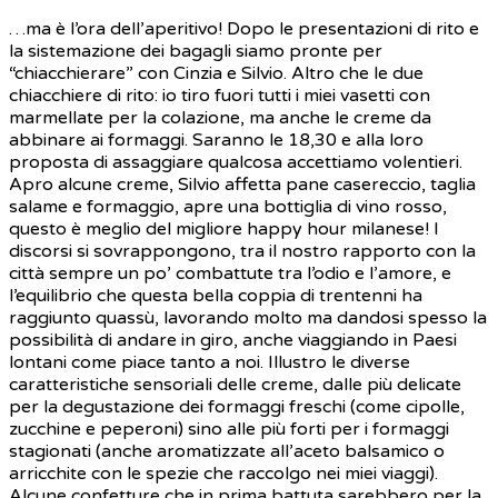
…ma è l’ora dell’aperitivo! Dopo le presentazioni di rito e
la sistemazione dei bagagli siamo pronte per
“chiacchierare” con Cinzia e Silvio. Altro che le due
chiacchiere di rito: io tiro fuori tutti i miei vasetti con
marmellate per la colazione, ma anche le creme da
abbinare ai formaggi. Saranno le 18,30 e alla loro
proposta di assaggiare qualcosa accettiamo volentieri.
Apro alcune creme, Silvio affetta pane casereccio, taglia
salame e formaggio, apre una bottiglia di vino rosso,
questo è meglio del migliore happy hour milanese! I
discorsi si sovrappongono, tra il nostro rapporto con la
città sempre un po’ combattute tra l’odio e l’amore, e
l’equilibrio che questa bella coppia di trentenni ha
raggiunto quassù, lavorando molto ma dandosi spesso la
possibilità di andare in giro, anche viaggiando in Paesi
lontani come piace tanto a noi. Illustro le diverse
caratteristiche sensoriali delle creme, dalle più delicate
per la degustazione dei formaggi freschi (come cipolle,
zucchine e peperoni) sino alle più forti per i formaggi
stagionati (anche aromatizzate all’aceto balsamico o
arricchite con le spezie che raccolgo nei miei viaggi).
Alcune confetture che in prima battuta sarebbero per la