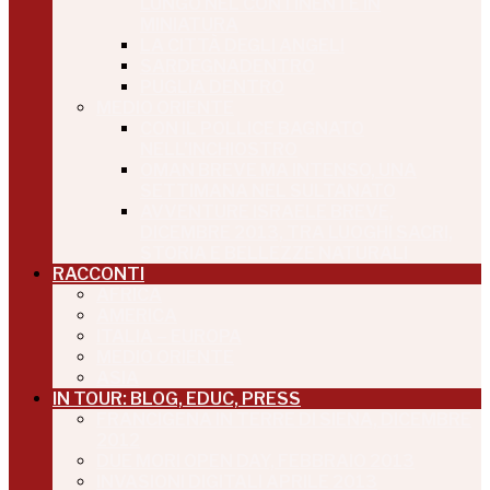
LUNGO NEL CONTINENTE IN
MINIATURA
LA CITTÀ DEGLI ANGELI
SARDEGNADENTRO
PUGLIA DENTRO
MEDIO ORIENTE
CON IL POLLICE BAGNATO
NELL’INCHIOSTRO
OMAN BREVE MA INTENSO, UNA
SETTIMANA NEL SULTANATO
AVVENTURE ISRAELE BREVE,
DICEMBRE 2013, TRA LUOGHI SACRI,
STORIA E BELLEZZE NATURALI
RACCONTI
AFRICA
AMERICA
ITALIA – EUROPA
MEDIO ORIENTE
ASIA
IN TOUR: BLOG, EDUC, PRESS
FRANCIGENA IN TERRE DI SIENA, DICEMBRE
2012
DUE MORI OPEN DAY, FEBBRAIO 2013
INVASIONI DIGITALI APRILE 2013