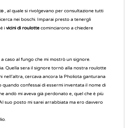
to
, al quale si rivolgevano per consultazione tutti
icerca nei boschi. Imparai presto a tenergli
é i
vicini di roulotte
cominciarono a chiedere
a caso al fungo che mi mostrò un signore.
ia. Quella sera il signore tornò alla nostra roulotte
ghi nell’altra, cercava ancora la Pholiota ganturana
o quando confessai di essermi inventata il nome di
e andò mi aveva già perdonato e, quel che è più
Al suo posto mi sarei arrabbiata ma ero davvero
io.