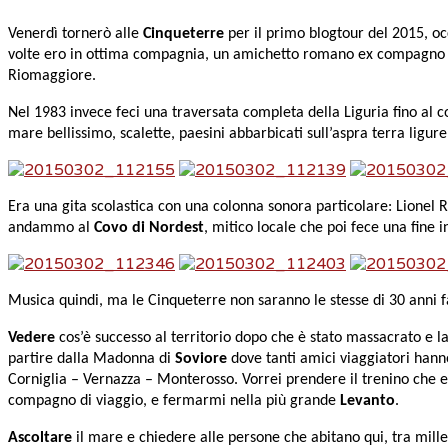
Venerdì tornerò alle
Cinqueterre
per il primo blogtour del 2015, oc
volte ero in ottima compagnia, un amichetto romano ex compagno di 
Riomaggiore.
Nel 1983 invece feci una traversata completa della Liguria fino al co
mare bellissimo, scalette, paesini abbarbicati sull’aspra terra ligur
Era una gita scolastica con una colonna sonora particolare: Lionel R
andammo al
Covo di Nordest
, mitico locale che poi fece una fine 
Musica quindi, ma le Cinqueterre non saranno le stesse di 30 anni f
Vedere
cos’è successo al territorio dopo che è stato massacrato e 
partire dalla Madonna di
Soviore
dove tanti amici viaggiatori hanno
Corniglia – Vernazza – Monterosso. Vorrei prendere il trenino che e
compagno di viaggio, e fermarmi nella più grande
Levanto
.
Ascoltare
il mare e chiedere alle persone che abitano qui, tra mille 