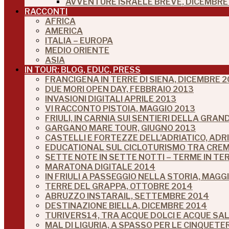
AVVENTURE ISRAELE BREVE, DICEMBRE 
RACCONTI
AFRICA
AMERICA
ITALIA – EUROPA
MEDIO ORIENTE
ASIA
IN TOUR: BLOG, EDUC, PRESS
FRANCIGENA IN TERRE DI SIENA, DICEMBRE 2
DUE MORI OPEN DAY, FEBBRAIO 2013
INVASIONI DIGITALI APRILE 2013
VI RACCONTO PISTOIA, MAGGIO 2013
FRIULI, IN CARNIA SUI SENTIERI DELLA GRA
GARGANO MARE TOUR, GIUGNO 2013
CASTELLI E FORTEZZE DELL’ADRIATICO, ADR
EDUCATIONAL SUL CICLOTURISMO TRA CREM
SETTE NOTE IN SETTE NOTTI – TERME IN TE
MARATONA DIGITALE 2014
IN FRIULI A PASSEGGIO NELLA STORIA, MAGG
TERRE DEL GRAPPA, OTTOBRE 2014
ABRUZZO INSTARAIL, SETTEMBRE 2014
DESTINAZIONE BIELLA, DICEMBRE 2014
TURIVERS14, TRA ACQUE DOLCI E ACQUE SA
MAL DI LIGURIA, A SPASSO PER LE CINQUETE