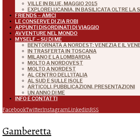
VILLE IN BLUE, MAGGIO 2015
EXPLORELUCANIA, IN BASILICATA OLTRE LA
FRIENDS – AMICI
LE CONSERVE DI ZIA ROBI
APPUNTI DISORDINATI DI VIAGGIO
AVVENTURE NEL MONDO
MYSELF – SU DI ME
BENTORNATA A NORDEST: VENEZIA E IL VEN
IN TRASFERTA IN TOSCANA
MILANO E LA LOMBARDIA
MOLTO A NORDOVEST
MOLTO A NORDEST
AL CENTRO DELL’ITALIA
AL SUD E SULLE ISOLE
ARTICOLI, PUBBLICAZIONI, PRESENTAZIONI
UN ANNO DI ME
INFO E CONTATTI
Facebook
Twitter
Instagram
Linkedin
RSS
Gamberetta