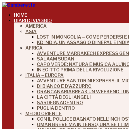
HOME
DIARI DI VIAGGIO
AMERICA
ASIA
LOST IN MONGOLIA – COME PERDERSI E
KD INDIA, UN ASSAGGIO DI NEPAL E IN
AFRICA
AVVENTURE MARRAKECH EXPRESS GEN
SALAAM SUDAN
CAPO VERDE: NATURA E MUSICA ALL’IN
IN EGITTO PRIMA DELLA RIVOLUZIONE
ITALIA – EUROPA
AVVENTURE SANTORINI EXPRESS: IL M
DI BIANCO E D’AZZURRO
GRANCANARIABREAK UN WEEKEND LUNG
LA CITTÀ DEGLI ANGELI
SARDEGNADENTRO
PUGLIA DENTRO
MEDIO ORIENTE
CON IL POLLICE BAGNATO NELL’INCHIO
OMAN BREVE MA INTENSO, UNA SETTI