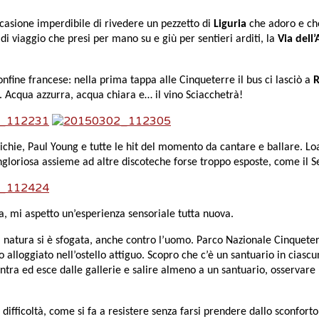
casione imperdibile di rivedere un pezzetto di
Liguria
che adoro e che
viaggio che presi per mano su e giù per sentieri arditi, la
Via dell
nfine francese: nella prima tappa alle Cinqueterre il bus ci lasciò a
R
e. Acqua azzurra, acqua chiara e… il vino Sciacchetrà!
ichie, Paul Young e tutte le hit del momento da cantare e ballare. Lo
ingloriosa assieme ad altre discoteche forse troppo esposte, come il S
a, mi aspetto un’esperienza sensoriale tutta nuova.
la natura si è sfogata, anche contro l’uomo. Parco Nazionale Cinquet
 alloggiato nell’ostello attiguo. Scopro che c’è un santuario in cias
ntra ed esce dalle gallerie e salire almeno a un santuario, osservare
difficoltà, come si fa a resistere senza farsi prendere dallo sconfort