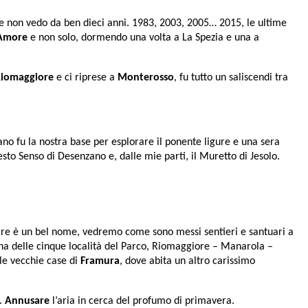
 non vedo da ben dieci anni. 1983, 2003, 2005… 2015, le ultime
’Amore
e non solo, dormendo una volta a La Spezia e una a
iomaggiore
e ci riprese a
Monterosso
, fu tutto un saliscendi tra
ano fu la nostra base per esplorare il ponente ligure e una sera
esto Senso di Desenzano e, dalle mie parti, il Muretto di Jesolo.
erre è un bel nome, vedremo come sono messi sentieri e santuari a
cuna delle cinque località del Parco, Riomaggiore – Manarola –
 le vecchie case di
Framura
, dove abita un altro carissimo
o.
Annusare
l’aria in cerca del profumo di primavera.