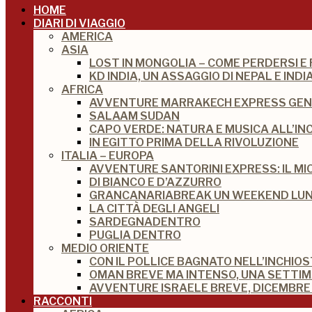
HOME
DIARI DI VIAGGIO
AMERICA
ASIA
LOST IN MONGOLIA – COME PERDERSI E
KD INDIA, UN ASSAGGIO DI NEPAL E IN
AFRICA
AVVENTURE MARRAKECH EXPRESS GEN
SALAAM SUDAN
CAPO VERDE: NATURA E MUSICA ALL’IN
IN EGITTO PRIMA DELLA RIVOLUZIONE
ITALIA – EUROPA
AVVENTURE SANTORINI EXPRESS: IL M
DI BIANCO E D’AZZURRO
GRANCANARIABREAK UN WEEKEND LUNG
LA CITTÀ DEGLI ANGELI
SARDEGNADENTRO
PUGLIA DENTRO
MEDIO ORIENTE
CON IL POLLICE BAGNATO NELL’INCHIO
OMAN BREVE MA INTENSO, UNA SETTI
AVVENTURE ISRAELE BREVE, DICEMBRE 
RACCONTI