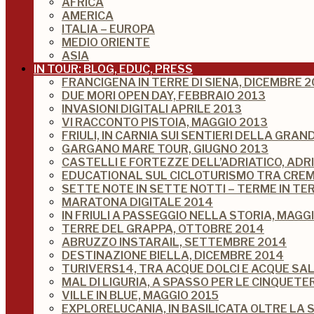
AFRICA
AMERICA
ITALIA – EUROPA
MEDIO ORIENTE
ASIA
IN TOUR: BLOG, EDUC, PRESS
FRANCIGENA IN TERRE DI SIENA, DICEMBRE 2
DUE MORI OPEN DAY, FEBBRAIO 2013
INVASIONI DIGITALI APRILE 2013
VI RACCONTO PISTOIA, MAGGIO 2013
FRIULI, IN CARNIA SUI SENTIERI DELLA GRA
GARGANO MARE TOUR, GIUGNO 2013
CASTELLI E FORTEZZE DELL’ADRIATICO, ADR
EDUCATIONAL SUL CICLOTURISMO TRA CREM
SETTE NOTE IN SETTE NOTTI – TERME IN TE
MARATONA DIGITALE 2014
IN FRIULI A PASSEGGIO NELLA STORIA, MAGG
TERRE DEL GRAPPA, OTTOBRE 2014
ABRUZZO INSTARAIL, SETTEMBRE 2014
DESTINAZIONE BIELLA, DICEMBRE 2014
TURIVERS14, TRA ACQUE DOLCI E ACQUE SA
MAL DI LIGURIA, A SPASSO PER LE CINQUETE
VILLE IN BLUE, MAGGIO 2015
EXPLORELUCANIA, IN BASILICATA OLTRE LA