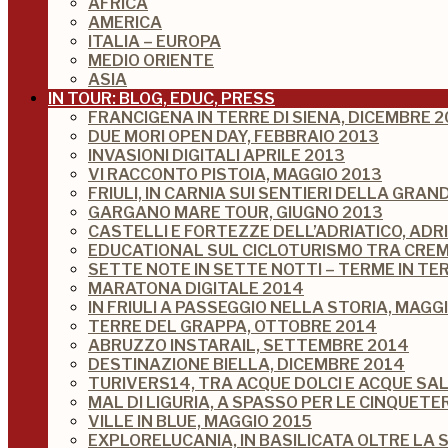
AFRICA
AMERICA
ITALIA – EUROPA
MEDIO ORIENTE
ASIA
IN TOUR: BLOG, EDUC, PRESS
FRANCIGENA IN TERRE DI SIENA, DICEMBRE 2
DUE MORI OPEN DAY, FEBBRAIO 2013
INVASIONI DIGITALI APRILE 2013
VI RACCONTO PISTOIA, MAGGIO 2013
FRIULI, IN CARNIA SUI SENTIERI DELLA GRA
GARGANO MARE TOUR, GIUGNO 2013
CASTELLI E FORTEZZE DELL’ADRIATICO, ADR
EDUCATIONAL SUL CICLOTURISMO TRA CREM
SETTE NOTE IN SETTE NOTTI – TERME IN TE
MARATONA DIGITALE 2014
IN FRIULI A PASSEGGIO NELLA STORIA, MAGG
TERRE DEL GRAPPA, OTTOBRE 2014
ABRUZZO INSTARAIL, SETTEMBRE 2014
DESTINAZIONE BIELLA, DICEMBRE 2014
TURIVERS14, TRA ACQUE DOLCI E ACQUE SA
MAL DI LIGURIA, A SPASSO PER LE CINQUETE
VILLE IN BLUE, MAGGIO 2015
EXPLORELUCANIA, IN BASILICATA OLTRE LA