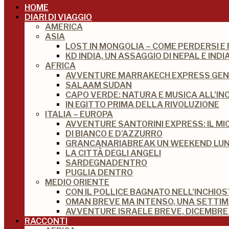
HOME
DIARI DI VIAGGIO
AMERICA
ASIA
LOST IN MONGOLIA – COME PERDERSI E
KD INDIA, UN ASSAGGIO DI NEPAL E IN
AFRICA
AVVENTURE MARRAKECH EXPRESS GEN
SALAAM SUDAN
CAPO VERDE: NATURA E MUSICA ALL’IN
IN EGITTO PRIMA DELLA RIVOLUZIONE
ITALIA – EUROPA
AVVENTURE SANTORINI EXPRESS: IL M
DI BIANCO E D’AZZURRO
GRANCANARIABREAK UN WEEKEND LUNG
LA CITTÀ DEGLI ANGELI
SARDEGNADENTRO
PUGLIA DENTRO
MEDIO ORIENTE
CON IL POLLICE BAGNATO NELL’INCHIO
OMAN BREVE MA INTENSO, UNA SETTI
AVVENTURE ISRAELE BREVE, DICEMBRE 
RACCONTI