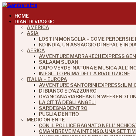
HOME
DIARI DI VIAGGIO
AMERICA
ASIA
LOST IN MONGOLIA – COME PERDERSI E
KD INDIA, UN ASSAGGIO DI NEPAL E IN
AFRICA
AVVENTURE MARRAKECH EXPRESS GEN
SALAAM SUDAN
CAPO VERDE: NATURA E MUSICA ALL’IN
IN EGITTO PRIMA DELLA RIVOLUZIONE
ITALIA – EUROPA
AVVENTURE SANTORINI EXPRESS: IL M
DI BIANCO E D’AZZURRO
GRANCANARIABREAK UN WEEKEND LUNG
LA CITTÀ DEGLI ANGELI
SARDEGNADENTRO
PUGLIA DENTRO
MEDIO ORIENTE
CON IL POLLICE BAGNATO NELL’INCHIO
OMAN BREVE MA INTENSO, UNA SETTI