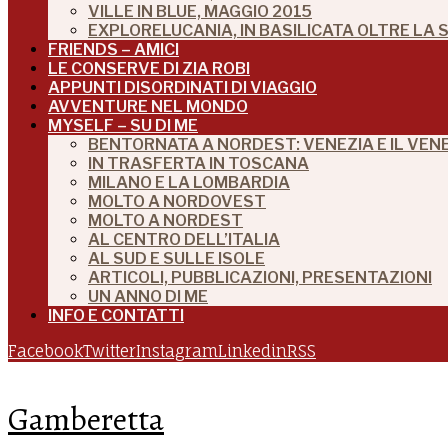
VILLE IN BLUE, MAGGIO 2015
EXPLORELUCANIA, IN BASILICATA OLTRE LA
FRIENDS – AMICI
LE CONSERVE DI ZIA ROBI
APPUNTI DISORDINATI DI VIAGGIO
AVVENTURE NEL MONDO
MYSELF – SU DI ME
BENTORNATA A NORDEST: VENEZIA E IL VEN
IN TRASFERTA IN TOSCANA
MILANO E LA LOMBARDIA
MOLTO A NORDOVEST
MOLTO A NORDEST
AL CENTRO DELL’ITALIA
AL SUD E SULLE ISOLE
ARTICOLI, PUBBLICAZIONI, PRESENTAZIONI
UN ANNO DI ME
INFO E CONTATTI
Facebook
Twitter
Instagram
Linkedin
RSS
Gamberetta