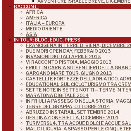
AVVENTURE ISRAELE BREVE, DICEMBRE 
RACCONTI
AFRICA
AMERICA
ITALIA – EUROPA
MEDIO ORIENTE
ASIA
IN TOUR: BLOG, EDUC, PRESS
FRANCIGENA IN TERRE DI SIENA, DICEMBRE 2
DUE MORI OPEN DAY, FEBBRAIO 2013
INVASIONI DIGITALI APRILE 2013
VI RACCONTO PISTOIA, MAGGIO 2013
FRIULI, IN CARNIA SUI SENTIERI DELLA GRA
GARGANO MARE TOUR, GIUGNO 2013
CASTELLI E FORTEZZE DELL’ADRIATICO, ADR
EDUCATIONAL SUL CICLOTURISMO TRA CREM
SETTE NOTE IN SETTE NOTTI – TERME IN TE
MARATONA DIGITALE 2014
IN FRIULI A PASSEGGIO NELLA STORIA, MAGG
TERRE DEL GRAPPA, OTTOBRE 2014
ABRUZZO INSTARAIL, SETTEMBRE 2014
DESTINAZIONE BIELLA, DICEMBRE 2014
TURIVERS14, TRA ACQUE DOLCI E ACQUE SA
MAL DI LIGURIA, A SPASSO PER LE CINQUETE