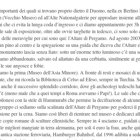
iù importanti dei quali si trovano proprio dietro il Duomo, nella ex Berli
Vecchio Museo) ed all’Alte Nationalgalerie per approdare insieme alla 
ni che ci evita la lunga coda d’ingresso e ci diamo appuntamento per 3h
le sale di esposizione, oltre alle ovvie targhette in tedesco, ci sono so
delle meraviglie per cui sono qui: l’Altare di Pergamo. Ad agosto 2003
n pino al centro e la spiegazione su una guida che diceva che l’Altare 
monumento lascia senza fiato: sotto un’enorme tetto luminoso c’è una sca
ergamo abbandonato, salvato ed allattato da una cerbiatta, similmente ai g
, le sue angosce e fobie.
liamo la prima (Museo dell’Asia Minore). A fronte di resti e mosaici di un
e, che mi ricorda la Biblioteca di Celso ad Efeso, sempre in Turchia. Se
no anche il successivo splendido corridoio, dove gli archeologi tedeschi h
m’è (meno male che a quei tempi a Roma avevamo i Papi!). Le sale che c
bilonesi con la stele di Hammurabi che permise la decifrazione di alcune 
 gruppo ci sediamo sulla scalinata dell’Altare di Pergamo per goderci il
ione per la cena. Siamo così liberi di rientrare nel museo e dedicarci all
e e copie romane di sculture ellenistiche. Sempre in 4 usciamo e, guida
igliori mangiate in terra alemanna, per soli 4 euro la frau, anche qui n
iù antica stazione ferroviaria, Hamburger Bahnhof, dal 1996 adibita a se