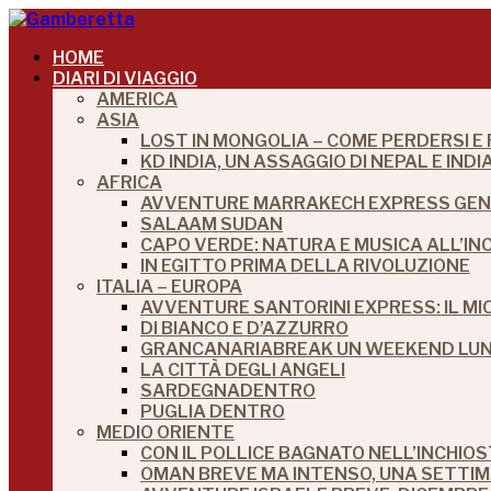
HOME
DIARI DI VIAGGIO
AMERICA
ASIA
LOST IN MONGOLIA – COME PERDERSI E
KD INDIA, UN ASSAGGIO DI NEPAL E IN
AFRICA
AVVENTURE MARRAKECH EXPRESS GEN
SALAAM SUDAN
CAPO VERDE: NATURA E MUSICA ALL’IN
IN EGITTO PRIMA DELLA RIVOLUZIONE
ITALIA – EUROPA
AVVENTURE SANTORINI EXPRESS: IL M
DI BIANCO E D’AZZURRO
GRANCANARIABREAK UN WEEKEND LUNG
LA CITTÀ DEGLI ANGELI
SARDEGNADENTRO
PUGLIA DENTRO
MEDIO ORIENTE
CON IL POLLICE BAGNATO NELL’INCHIO
OMAN BREVE MA INTENSO, UNA SETTI