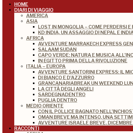
HOME
DIARI DI VIAGGIO
AMERICA
ASIA
LOST IN MONGOLIA – COME PERDERSI E
KD INDIA, UN ASSAGGIO DI NEPAL E IN
AFRICA
AVVENTURE MARRAKECH EXPRESS GEN
SALAAM SUDAN
CAPO VERDE: NATURA E MUSICA ALL’IN
IN EGITTO PRIMA DELLA RIVOLUZIONE
ITALIA – EUROPA
AVVENTURE SANTORINI EXPRESS: IL M
DI BIANCO E D’AZZURRO
GRANCANARIABREAK UN WEEKEND LUNG
LA CITTÀ DEGLI ANGELI
SARDEGNADENTRO
PUGLIA DENTRO
MEDIO ORIENTE
CON IL POLLICE BAGNATO NELL’INCHIO
OMAN BREVE MA INTENSO, UNA SETTI
AVVENTURE ISRAELE BREVE, DICEMBRE 
RACCONTI