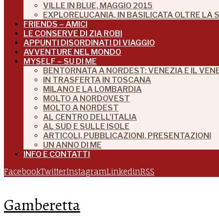
VILLE IN BLUE, MAGGIO 2015
EXPLORELUCANIA, IN BASILICATA OLTRE LA
FRIENDS – AMICI
LE CONSERVE DI ZIA ROBI
APPUNTI DISORDINATI DI VIAGGIO
AVVENTURE NEL MONDO
MYSELF – SU DI ME
BENTORNATA A NORDEST: VENEZIA E IL VEN
IN TRASFERTA IN TOSCANA
MILANO E LA LOMBARDIA
MOLTO A NORDOVEST
MOLTO A NORDEST
AL CENTRO DELL’ITALIA
AL SUD E SULLE ISOLE
ARTICOLI, PUBBLICAZIONI, PRESENTAZIONI
UN ANNO DI ME
INFO E CONTATTI
Facebook
Twitter
Instagram
Linkedin
RSS
Gamberetta