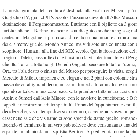
La nostra giornata della cultura è destinata alla visita dei Musei, i p
Guglielmo IV, già nel XIX secolo. Passiamo davanti all’Altes Museum (
destinazione: il Pergamonmuseum. Entriamo con il biglietto da 3 gior
turista italiano a Berlino, mancano le audio guide anche in inglese; nel
centesimi. Ma già nella prima sala dimentico i malumori e ammiro una 
delle 7 meraviglie del Mondo Antico, ma vidi solo una collinetta con u
scopritore, Humam, alla fine del XIX secolo. Qui la ricostruzione del 
fregio di Telefo, bassorilievi che illustrano la vita del fondatore di P
che illustrano la lotta tra gli Dei ed i Giganti, secolare lotta tra l’uomo
Ora, tra l’ala destra o sinistra del Museo per proseguire la visita, sceg
Mercato di Mileto, imponente ed elegante nei 2 piani con colonne striat
bassorilievi raffiguranti leoni, unicorni, tori ed altri animali che orna
quando ai tedeschi una cosa piace se la prendono tutta intera così co
Assiri e Sumeri dall’Asia Minore, con le tavolette in cuneiforme, e Ba
tappeti e ricostruzione di templi indù. Prima dell’appuntamento con il
decidere che, visti i tempi diversi di ognuno, ci vedremo stasera in pens
casa: nelle sale che visitiamo ci sono splendide statue greche, roman
facendo ci fermiamo in un vero pub tedesco dove consumiamo una delle m
e patate, innaffiato da una squisita Berliner. A piedi entriamo nella p