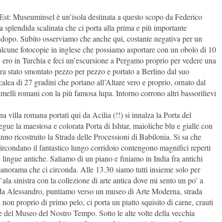
no Est: Museuminsel è un’isola destinata a questo scopo da Federico
splendida scalinata che ci porta alla prima e più importante
 dopo. Subito osserviamo che anche qui, costante negativa per un
lo alcune fotocopie in inglese che possiamo asportare con un obolo di 10
 ero in Turchia e feci un’escursione a Pergamo proprio per vedere una
era stato smontato pezzo per pezzo e portato a Berlino dal suo
lea di 27 gradini che portano all’Altare vero e proprio, ornato dal
emelli romani con la più famosa lupa. Intorno corrono altri bassorilievi
a villa romana portati qui da Acilia (!!) si innalza la Porta del
gue la maestosa e colorata Porta di Ishtar, maioliche blu e gialle con
anno ricostruito la Strada delle Processioni di Babilonia. Si sa che
ircondano il fantastico lungo corridoio contengono magnifici reperti
lingue antiche. Saliamo di un piano e finiamo in India fra antichi
 panorama che ci circonda. Alle 13.30 siamo tutti insieme solo per
’ala sinistra con la collezione di arte antica dove mi sento un po’ a
ti da Alessandro, puntiamo verso un museo di Arte Moderna, strada
on proprio di primo pelo, ci porta un piatto squisito di carne, crauti
de del Museo del Nostro Tempo. Sotto le alte volte della vecchia