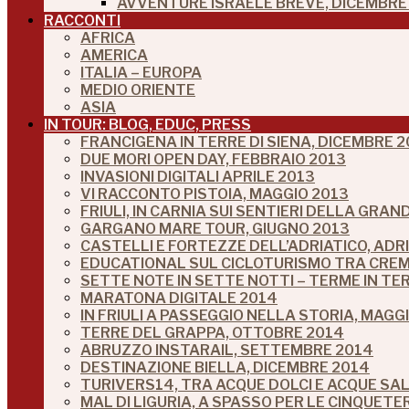
AVVENTURE ISRAELE BREVE, DICEMBRE 
RACCONTI
AFRICA
AMERICA
ITALIA – EUROPA
MEDIO ORIENTE
ASIA
IN TOUR: BLOG, EDUC, PRESS
FRANCIGENA IN TERRE DI SIENA, DICEMBRE 2
DUE MORI OPEN DAY, FEBBRAIO 2013
INVASIONI DIGITALI APRILE 2013
VI RACCONTO PISTOIA, MAGGIO 2013
FRIULI, IN CARNIA SUI SENTIERI DELLA GRA
GARGANO MARE TOUR, GIUGNO 2013
CASTELLI E FORTEZZE DELL’ADRIATICO, ADR
EDUCATIONAL SUL CICLOTURISMO TRA CREM
SETTE NOTE IN SETTE NOTTI – TERME IN TE
MARATONA DIGITALE 2014
IN FRIULI A PASSEGGIO NELLA STORIA, MAGG
TERRE DEL GRAPPA, OTTOBRE 2014
ABRUZZO INSTARAIL, SETTEMBRE 2014
DESTINAZIONE BIELLA, DICEMBRE 2014
TURIVERS14, TRA ACQUE DOLCI E ACQUE SA
MAL DI LIGURIA, A SPASSO PER LE CINQUETE