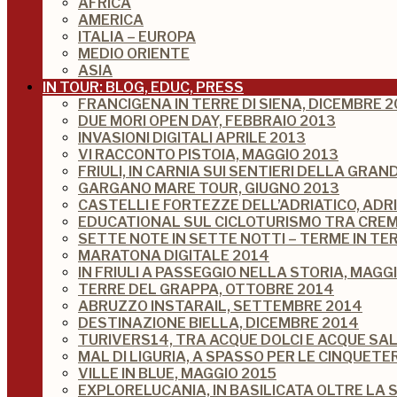
AFRICA
AMERICA
ITALIA – EUROPA
MEDIO ORIENTE
ASIA
IN TOUR: BLOG, EDUC, PRESS
FRANCIGENA IN TERRE DI SIENA, DICEMBRE 2
DUE MORI OPEN DAY, FEBBRAIO 2013
INVASIONI DIGITALI APRILE 2013
VI RACCONTO PISTOIA, MAGGIO 2013
FRIULI, IN CARNIA SUI SENTIERI DELLA GRA
GARGANO MARE TOUR, GIUGNO 2013
CASTELLI E FORTEZZE DELL’ADRIATICO, ADR
EDUCATIONAL SUL CICLOTURISMO TRA CREM
SETTE NOTE IN SETTE NOTTI – TERME IN TE
MARATONA DIGITALE 2014
IN FRIULI A PASSEGGIO NELLA STORIA, MAGG
TERRE DEL GRAPPA, OTTOBRE 2014
ABRUZZO INSTARAIL, SETTEMBRE 2014
DESTINAZIONE BIELLA, DICEMBRE 2014
TURIVERS14, TRA ACQUE DOLCI E ACQUE SA
MAL DI LIGURIA, A SPASSO PER LE CINQUETE
VILLE IN BLUE, MAGGIO 2015
EXPLORELUCANIA, IN BASILICATA OLTRE LA