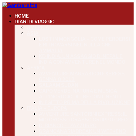
HOME
DIARI DI VIAGGIO
AMERICA
ASIA
LOST IN MONGOLIA – COME PERDERSI
E RITROVARSI NEL NULLA CHE
AMMALIA
KD INDIA, UN ASSAGGIO DI NEPAL E
INDIA CON AVVENTURE NEL MONDO
AFRICA
AVVENTURE MARRAKECH EXPRESS
GENNAIO 2013
SALAAM SUDAN
CAPO VERDE: NATURA E MUSICA
ALL’INCROCIO DI TRE CONTINENTI
IN EGITTO PRIMA DELLA RIVOLUZIONE
ITALIA – EUROPA
AVVENTURE SANTORINI EXPRESS: IL
MIO GROSSO GRASSO GRUPPO GRECO
DI BIANCO E D’AZZURRO
GRANCANARIABREAK UN WEEKEND