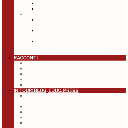
SARDEGNADENTRO
PUGLIA DENTRO
MEDIO ORIENTE
CON IL POLLICE BAGNATO
NELL’INCHIOSTRO
OMAN BREVE MA INTENSO, UNA
SETTIMANA NEL SULTANATO
AVVENTURE ISRAELE BREVE,
DICEMBRE 2013, TRA LUOGHI SACRI,
STORIA E BELLEZZE NATURALI
RACCONTI
AFRICA
AMERICA
ITALIA – EUROPA
MEDIO ORIENTE
ASIA
IN TOUR: BLOG, EDUC, PRESS
FRANCIGENA IN TERRE DI SIENA, DICEMBRE
2012
DUE MORI OPEN DAY, FEBBRAIO 2013
INVASIONI DIGITALI APRILE 2013
VI RACCONTO PISTOIA, MAGGIO 2013
FRIULI, IN CARNIA SUI SENTIERI DELLA