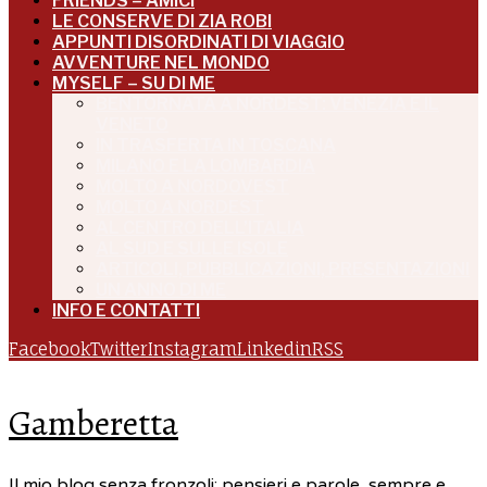
FRIENDS – AMICI
LE CONSERVE DI ZIA ROBI
APPUNTI DISORDINATI DI VIAGGIO
AVVENTURE NEL MONDO
MYSELF – SU DI ME
BENTORNATA A NORDEST: VENEZIA E IL
VENETO
IN TRASFERTA IN TOSCANA
MILANO E LA LOMBARDIA
MOLTO A NORDOVEST
MOLTO A NORDEST
AL CENTRO DELL’ITALIA
AL SUD E SULLE ISOLE
ARTICOLI, PUBBLICAZIONI, PRESENTAZIONI
UN ANNO DI ME
INFO E CONTATTI
Facebook
Twitter
Instagram
Linkedin
RSS
Gamberetta
Il mio blog senza fronzoli: pensieri e parole, sempre e