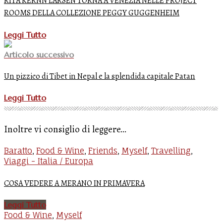
RITA KERNN LARSEN TORNA A VENEZIA NELLE PROJECT
ROOMS DELLA COLLEZIONE PEGGY GUGGENHEIM
Leggi Tutto
Articolo successivo
Un pizzico di Tibet in Nepal e la splendida capitale Patan
Leggi Tutto
Inoltre vi consiglio di leggere...
Baratto
Food & Wine
Friends
Myself
Travelling
,
,
,
,
,
Viaggi - Italia / Europa
COSA VEDERE A MERANO IN PRIMAVERA
Leggi Tutto
Food & Wine
Myself
,