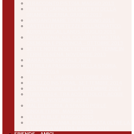
VI RACCONTO PISTOIA, MAGGIO 2013
FRIULI, IN CARNIA SUI SENTIERI DELLA
GRANDE GUERRA, GIUGNO 2013
GARGANO MARE TOUR, GIUGNO 2013
CASTELLI E FORTEZZE DELL’ADRIATICO,
ADRISTORICAL LANDS – LUGLIO 2013
EDUCATIONAL SUL CICLOTURISMO TRA
CREMONA E PROVINCIA – OTTOBRE 2013
SETTE NOTE IN SETTE NOTTI – TERME IN
TERRE DI SIENA, NOVEMBRE 2013
MARATONA DIGITALE 2014
IN FRIULI A PASSEGGIO NELLA STORIA,
MAGGIO 2014
TERRE DEL GRAPPA, OTTOBRE 2014
ABRUZZO INSTARAIL, SETTEMBRE 2014
DESTINAZIONE BIELLA, DICEMBRE 2014
TURIVERS14, TRA ACQUE DOLCI E ACQUE
SALATE, NOVEMBRE 2014
MAL DI LIGURIA, A SPASSO PER LE
CINQUETERRE, MARZO 2015
VILLE IN BLUE, MAGGIO 2015
EXPLORELUCANIA, IN BASILICATA OLTRE LA
STUPENDA MATERA, MAGGIO 2016