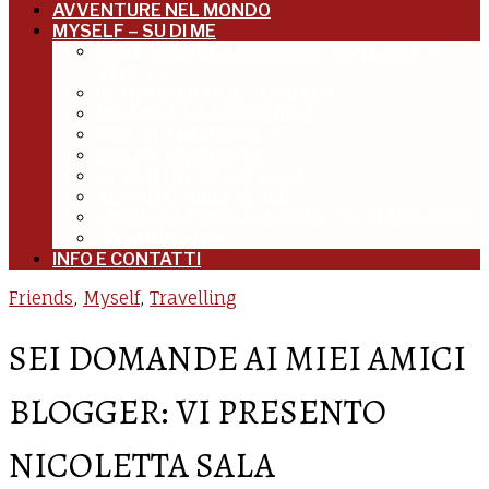
AVVENTURE NEL MONDO
MYSELF – SU DI ME
BENTORNATA A NORDEST: VENEZIA E IL
VENETO
IN TRASFERTA IN TOSCANA
MILANO E LA LOMBARDIA
MOLTO A NORDOVEST
MOLTO A NORDEST
AL CENTRO DELL’ITALIA
AL SUD E SULLE ISOLE
ARTICOLI, PUBBLICAZIONI, PRESENTAZIONI
UN ANNO DI ME
INFO E CONTATTI
Friends
,
Myself
,
Travelling
SEI DOMANDE AI MIEI AMICI
BLOGGER: VI PRESENTO
NICOLETTA SALA