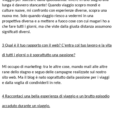
Viaggio per staccare dalla quotidianità: vivere in uno stagno alla
lunga è davvero stancante! Quando viaggio scopro mondi e
culture nuove, mi confronto con esperienze diverse, scopra una
nuova me. Solo quando viaggio riesco a vedermi in una
prospettiva diversa e a mettere a fuoco cose con cui magari ho a
che fare tutti i giorni, ma che viste dalla giusta distanza assumono
significati diversi.
3 Qual è il tuo rapporto con il web? C’entra col tuo lavoro e la vita
di tutti i giorni o è soprattutto una passione?
Mi occupo di marketing: tra le altre cose, mando mail alle altre
rane dello stagno e seguo delle campagne realizzate sul nostro
sito web. Ma il blog è nato soprattutto dalla passione per i viaggi
e dalla voglia di condividerli in rete.
4 Raccontaci una bella esperienza di viaggio e un brutto episodio
accaduto durante un viaggio.