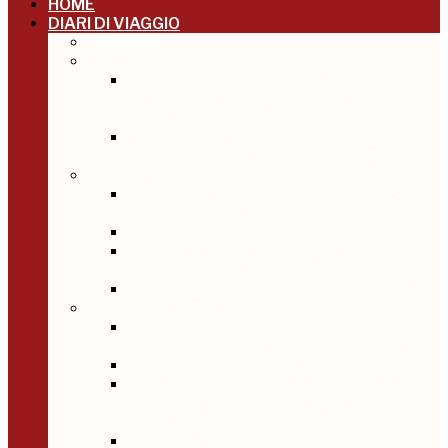
HOME
DIARI DI VIAGGIO
AMERICA
ASIA
LOST IN MONGOLIA – COME PERDERSI
E RITROVARSI NEL NULLA CHE
AMMALIA
KD INDIA, UN ASSAGGIO DI NEPAL E
INDIA CON AVVENTURE NEL MONDO
AFRICA
AVVENTURE MARRAKECH EXPRESS
GENNAIO 2013
SALAAM SUDAN
CAPO VERDE: NATURA E MUSICA
ALL’INCROCIO DI TRE CONTINENTI
IN EGITTO PRIMA DELLA RIVOLUZIONE
ITALIA – EUROPA
AVVENTURE SANTORINI EXPRESS: IL
MIO GROSSO GRASSO GRUPPO GRECO
DI BIANCO E D’AZZURRO
GRANCANARIABREAK UN WEEKEND
LUNGO NEL CONTINENTE IN
MINIATURA
LA CITTÀ DEGLI ANGELI