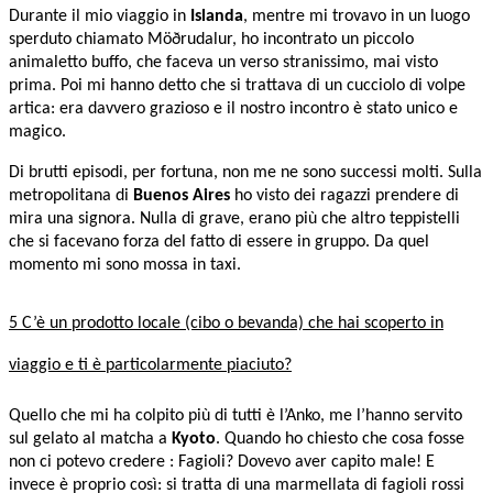
Durante il mio viaggio in
Islanda
, mentre mi trovavo in un luogo
sperduto chiamato Möðrudalur, ho incontrato un piccolo
animaletto buffo, che faceva un verso stranissimo, mai visto
prima. Poi mi hanno detto che si trattava di un cucciolo di volpe
artica: era davvero grazioso e il nostro incontro è stato unico e
magico.
Di brutti episodi, per fortuna, non me ne sono successi molti. Sulla
metropolitana di
Buenos Aires
ho visto dei ragazzi prendere di
mira una signora. Nulla di grave, erano più che altro teppistelli
che si facevano forza del fatto di essere in gruppo. Da quel
momento mi sono mossa in taxi.
5 C’è un prodotto locale (cibo o bevanda) che hai scoperto in
viaggio e ti è particolarmente piaciuto?
Quello che mi ha colpito più di tutti è l’Anko, me l’hanno servito
sul gelato al matcha a
Kyoto
. Quando ho chiesto che cosa fosse
non ci potevo credere : Fagioli? Dovevo aver capito male! E
invece è proprio così: si tratta di una marmellata di fagioli rossi