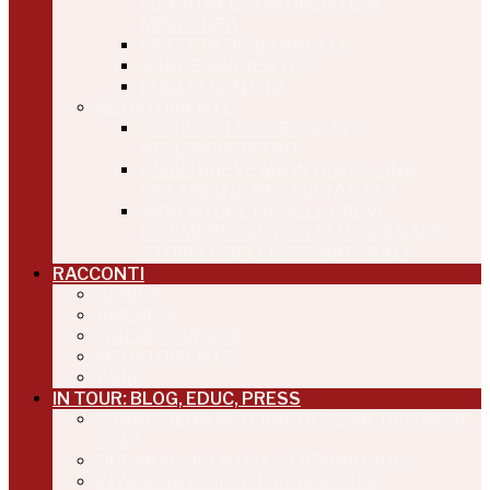
LUNGO NEL CONTINENTE IN
MINIATURA
LA CITTÀ DEGLI ANGELI
SARDEGNADENTRO
PUGLIA DENTRO
MEDIO ORIENTE
CON IL POLLICE BAGNATO
NELL’INCHIOSTRO
OMAN BREVE MA INTENSO, UNA
SETTIMANA NEL SULTANATO
AVVENTURE ISRAELE BREVE,
DICEMBRE 2013, TRA LUOGHI SACRI,
STORIA E BELLEZZE NATURALI
RACCONTI
AFRICA
AMERICA
ITALIA – EUROPA
MEDIO ORIENTE
ASIA
IN TOUR: BLOG, EDUC, PRESS
FRANCIGENA IN TERRE DI SIENA, DICEMBRE
2012
DUE MORI OPEN DAY, FEBBRAIO 2013
INVASIONI DIGITALI APRILE 2013