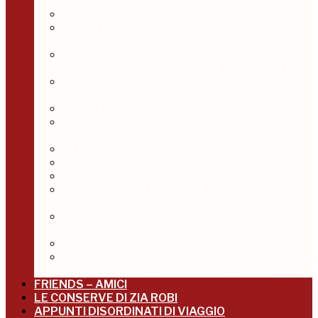
GRANDE GUERRA, GIUGNO 2013
GARGANO MARE TOUR, GIUGNO 2013
CASTELLI E FORTEZZE DELL’ADRIATICO,
ADRISTORICAL LANDS – LUGLIO 2013
EDUCATIONAL SUL CICLOTURISMO TRA
CREMONA E PROVINCIA – OTTOBRE 2013
SETTE NOTE IN SETTE NOTTI – TERME IN
TERRE DI SIENA, NOVEMBRE 2013
MARATONA DIGITALE 2014
IN FRIULI A PASSEGGIO NELLA STORIA,
MAGGIO 2014
TERRE DEL GRAPPA, OTTOBRE 2014
ABRUZZO INSTARAIL, SETTEMBRE 2014
DESTINAZIONE BIELLA, DICEMBRE 2014
TURIVERS14, TRA ACQUE DOLCI E ACQUE
SALATE, NOVEMBRE 2014
MAL DI LIGURIA, A SPASSO PER LE
CINQUETERRE, MARZO 2015
VILLE IN BLUE, MAGGIO 2015
EXPLORELUCANIA, IN BASILICATA OLTRE LA
STUPENDA MATERA, MAGGIO 2016
FRIENDS – AMICI
LE CONSERVE DI ZIA ROBI
APPUNTI DISORDINATI DI VIAGGIO