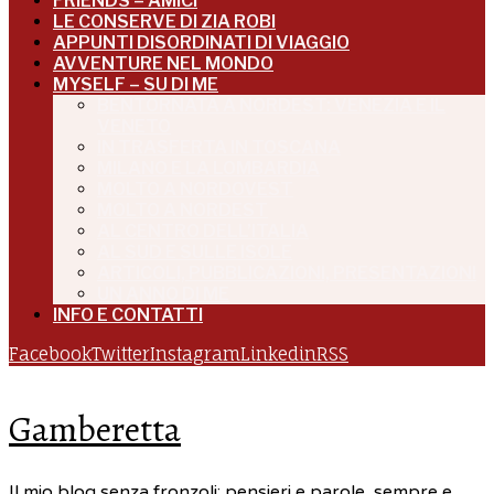
FRIENDS – AMICI
LE CONSERVE DI ZIA ROBI
APPUNTI DISORDINATI DI VIAGGIO
AVVENTURE NEL MONDO
MYSELF – SU DI ME
BENTORNATA A NORDEST: VENEZIA E IL
VENETO
IN TRASFERTA IN TOSCANA
MILANO E LA LOMBARDIA
MOLTO A NORDOVEST
MOLTO A NORDEST
AL CENTRO DELL’ITALIA
AL SUD E SULLE ISOLE
ARTICOLI, PUBBLICAZIONI, PRESENTAZIONI
UN ANNO DI ME
INFO E CONTATTI
Facebook
Twitter
Instagram
Linkedin
RSS
Gamberetta
Il mio blog senza fronzoli: pensieri e parole, sempre e