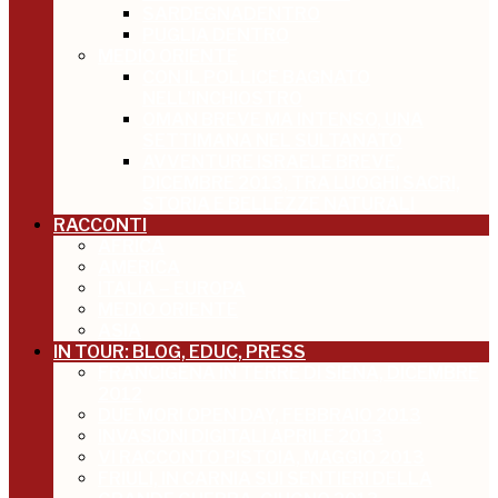
SARDEGNADENTRO
PUGLIA DENTRO
MEDIO ORIENTE
CON IL POLLICE BAGNATO
NELL’INCHIOSTRO
OMAN BREVE MA INTENSO, UNA
SETTIMANA NEL SULTANATO
AVVENTURE ISRAELE BREVE,
DICEMBRE 2013, TRA LUOGHI SACRI,
STORIA E BELLEZZE NATURALI
RACCONTI
AFRICA
AMERICA
ITALIA – EUROPA
MEDIO ORIENTE
ASIA
IN TOUR: BLOG, EDUC, PRESS
FRANCIGENA IN TERRE DI SIENA, DICEMBRE
2012
DUE MORI OPEN DAY, FEBBRAIO 2013
INVASIONI DIGITALI APRILE 2013
VI RACCONTO PISTOIA, MAGGIO 2013
FRIULI, IN CARNIA SUI SENTIERI DELLA