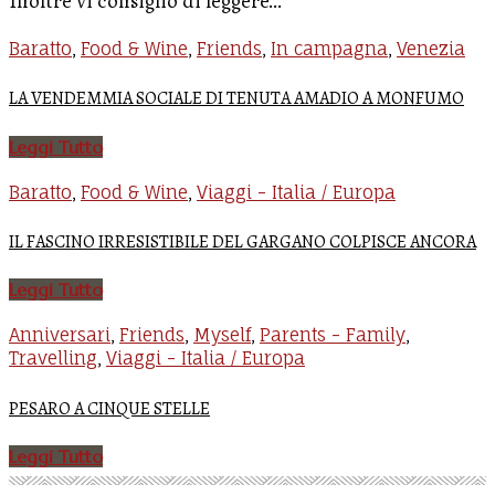
Inoltre vi consiglio di leggere...
Baratto
Food & Wine
Friends
In campagna
Venezia
,
,
,
,
LA VENDEMMIA SOCIALE DI TENUTA AMADIO A MONFUMO
Leggi Tutto
Baratto
Food & Wine
Viaggi - Italia / Europa
,
,
IL FASCINO IRRESISTIBILE DEL GARGANO COLPISCE ANCORA
Leggi Tutto
Anniversari
Friends
Myself
Parents - Family
,
,
,
,
Travelling
Viaggi - Italia / Europa
,
PESARO A CINQUE STELLE
Leggi Tutto