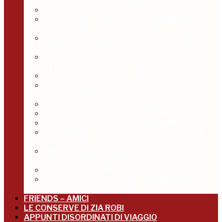
GRANDE GUERRA, GIUGNO 2013
GARGANO MARE TOUR, GIUGNO 2013
CASTELLI E FORTEZZE DELL’ADRIATICO,
ADRISTORICAL LANDS – LUGLIO 2013
EDUCATIONAL SUL CICLOTURISMO TRA
CREMONA E PROVINCIA – OTTOBRE 2013
SETTE NOTE IN SETTE NOTTI – TERME IN
TERRE DI SIENA, NOVEMBRE 2013
MARATONA DIGITALE 2014
IN FRIULI A PASSEGGIO NELLA STORIA,
MAGGIO 2014
TERRE DEL GRAPPA, OTTOBRE 2014
ABRUZZO INSTARAIL, SETTEMBRE 2014
DESTINAZIONE BIELLA, DICEMBRE 2014
TURIVERS14, TRA ACQUE DOLCI E ACQUE
SALATE, NOVEMBRE 2014
MAL DI LIGURIA, A SPASSO PER LE
CINQUETERRE, MARZO 2015
VILLE IN BLUE, MAGGIO 2015
EXPLORELUCANIA, IN BASILICATA OLTRE LA
STUPENDA MATERA, MAGGIO 2016
FRIENDS – AMICI
LE CONSERVE DI ZIA ROBI
APPUNTI DISORDINATI DI VIAGGIO