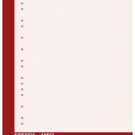
VI RACCONTO PISTOIA, MAGGIO 2013
FRIULI, IN CARNIA SUI SENTIERI DELLA
GRANDE GUERRA, GIUGNO 2013
GARGANO MARE TOUR, GIUGNO 2013
CASTELLI E FORTEZZE DELL’ADRIATICO,
ADRISTORICAL LANDS – LUGLIO 2013
EDUCATIONAL SUL CICLOTURISMO TRA
CREMONA E PROVINCIA – OTTOBRE 2013
SETTE NOTE IN SETTE NOTTI – TERME IN
TERRE DI SIENA, NOVEMBRE 2013
MARATONA DIGITALE 2014
IN FRIULI A PASSEGGIO NELLA STORIA,
MAGGIO 2014
TERRE DEL GRAPPA, OTTOBRE 2014
ABRUZZO INSTARAIL, SETTEMBRE 2014
DESTINAZIONE BIELLA, DICEMBRE 2014
TURIVERS14, TRA ACQUE DOLCI E ACQUE
SALATE, NOVEMBRE 2014
MAL DI LIGURIA, A SPASSO PER LE
CINQUETERRE, MARZO 2015
VILLE IN BLUE, MAGGIO 2015
EXPLORELUCANIA, IN BASILICATA OLTRE LA
STUPENDA MATERA, MAGGIO 2016