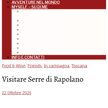
AVVENTURE NEL MONDO
MYSELF – SU DI ME
BENTORNATA A NORDEST: VENEZIA E IL
VENETO
IN TRASFERTA IN TOSCANA
MILANO E LA LOMBARDIA
MOLTO A NORDOVEST
MOLTO A NORDEST
AL CENTRO DELL’ITALIA
AL SUD E SULLE ISOLE
ARTICOLI, PUBBLICAZIONI, PRESENTAZIONI
UN ANNO DI ME
INFO E CONTATTI
Food & Wine
,
Friends
,
In campagna
,
Toscana
Visitare Serre di Rapolano
22 Ottobre 2025