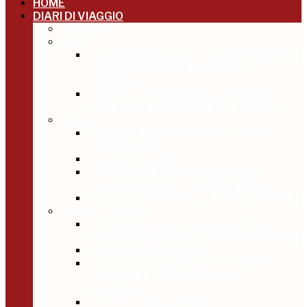
HOME
DIARI DI VIAGGIO
AMERICA
ASIA
LOST IN MONGOLIA – COME PERDERSI
E RITROVARSI NEL NULLA CHE
AMMALIA
KD INDIA, UN ASSAGGIO DI NEPAL E
INDIA CON AVVENTURE NEL MONDO
AFRICA
AVVENTURE MARRAKECH EXPRESS
GENNAIO 2013
SALAAM SUDAN
CAPO VERDE: NATURA E MUSICA
ALL’INCROCIO DI TRE CONTINENTI
IN EGITTO PRIMA DELLA RIVOLUZIONE
ITALIA – EUROPA
AVVENTURE SANTORINI EXPRESS: IL
MIO GROSSO GRASSO GRUPPO GRECO
DI BIANCO E D’AZZURRO
GRANCANARIABREAK UN WEEKEND
LUNGO NEL CONTINENTE IN
MINIATURA
LA CITTÀ DEGLI ANGELI