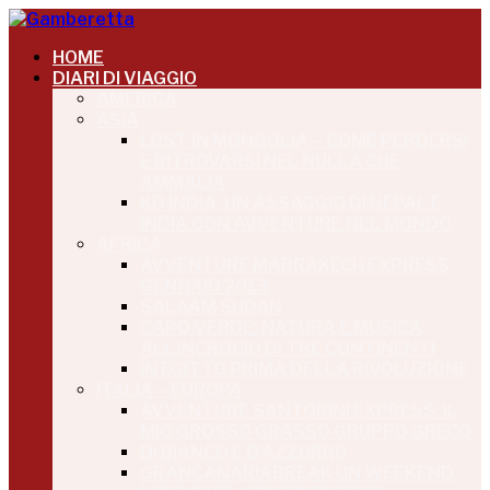
HOME
DIARI DI VIAGGIO
AMERICA
ASIA
LOST IN MONGOLIA – COME PERDERSI
E RITROVARSI NEL NULLA CHE
AMMALIA
KD INDIA, UN ASSAGGIO DI NEPAL E
INDIA CON AVVENTURE NEL MONDO
AFRICA
AVVENTURE MARRAKECH EXPRESS
GENNAIO 2013
SALAAM SUDAN
CAPO VERDE: NATURA E MUSICA
ALL’INCROCIO DI TRE CONTINENTI
IN EGITTO PRIMA DELLA RIVOLUZIONE
ITALIA – EUROPA
AVVENTURE SANTORINI EXPRESS: IL
MIO GROSSO GRASSO GRUPPO GRECO
DI BIANCO E D’AZZURRO
GRANCANARIABREAK UN WEEKEND