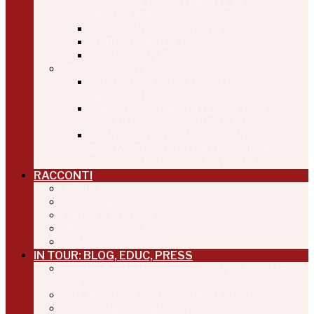
LUNGO NEL CONTINENTE IN
MINIATURA
LA CITTÀ DEGLI ANGELI
SARDEGNADENTRO
PUGLIA DENTRO
MEDIO ORIENTE
CON IL POLLICE BAGNATO
NELL’INCHIOSTRO
OMAN BREVE MA INTENSO, UNA
SETTIMANA NEL SULTANATO
AVVENTURE ISRAELE BREVE,
DICEMBRE 2013, TRA LUOGHI SACRI,
STORIA E BELLEZZE NATURALI
RACCONTI
AFRICA
AMERICA
ITALIA – EUROPA
MEDIO ORIENTE
ASIA
IN TOUR: BLOG, EDUC, PRESS
FRANCIGENA IN TERRE DI SIENA, DICEMBRE
2012
DUE MORI OPEN DAY, FEBBRAIO 2013
INVASIONI DIGITALI APRILE 2013