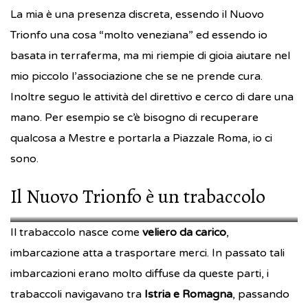
La mia è una presenza discreta, essendo il Nuovo
Trionfo una cosa “molto veneziana” ed essendo io
basata in terraferma, ma mi riempie di gioia aiutare nel
mio piccolo l’associazione che se ne prende cura.
Inoltre seguo le attività del direttivo e cerco di dare una
mano. Per esempio se c’è bisogno di recuperare
qualcosa a Mestre e portarla a Piazzale Roma, io ci
sono.
Il Nuovo Trionfo è un trabaccolo
il_nuovo_trionfo
il_nuovo_trionfo
Il trabaccolo nasce come
veliero da carico
,
imbarcazione atta a trasportare merci. In passato tali
imbarcazioni erano molto diffuse da queste parti, i
trabaccoli navigavano tra
Istria e Romagna
, passando