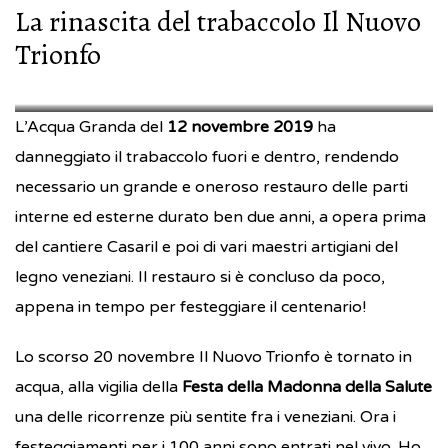
La rinascita del trabaccolo Il Nuovo
Trionfo
nuovo_trionfo
nuovo_trionfo
L’Acqua Granda del
12 novembre 2019
ha
danneggiato il trabaccolo fuori e dentro, rendendo
necessario un grande e oneroso restauro delle parti
interne ed esterne durato ben due anni, a opera prima
del cantiere Casaril e poi di vari maestri artigiani del
legno veneziani. Il restauro si è concluso da poco,
appena in tempo per festeggiare il centenario!
Lo scorso 20 novembre Il Nuovo Trionfo è tornato in
acqua, alla vigilia della
Festa della Madonna della Salute
una delle ricorrenze più sentite fra i veneziani. Ora i
festeggiamenti per i 100 anni sono entrati nel vivo. Ho