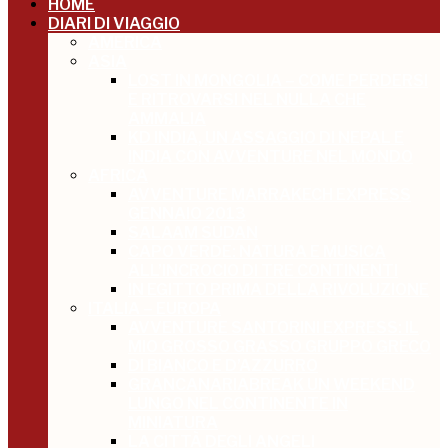
HOME
DIARI DI VIAGGIO
AMERICA
ASIA
LOST IN MONGOLIA – COME PERDERSI
E RITROVARSI NEL NULLA CHE
AMMALIA
KD INDIA, UN ASSAGGIO DI NEPAL E
INDIA CON AVVENTURE NEL MONDO
AFRICA
AVVENTURE MARRAKECH EXPRESS
GENNAIO 2013
SALAAM SUDAN
CAPO VERDE: NATURA E MUSICA
ALL’INCROCIO DI TRE CONTINENTI
IN EGITTO PRIMA DELLA RIVOLUZIONE
ITALIA – EUROPA
AVVENTURE SANTORINI EXPRESS: IL
MIO GROSSO GRASSO GRUPPO GRECO
DI BIANCO E D’AZZURRO
GRANCANARIABREAK UN WEEKEND
LUNGO NEL CONTINENTE IN
MINIATURA
LA CITTÀ DEGLI ANGELI