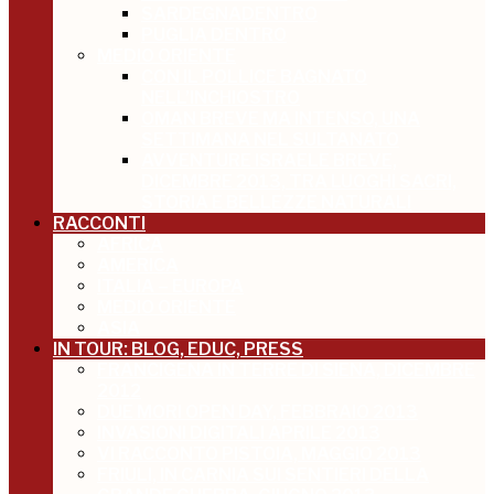
SARDEGNADENTRO
PUGLIA DENTRO
MEDIO ORIENTE
CON IL POLLICE BAGNATO
NELL’INCHIOSTRO
OMAN BREVE MA INTENSO, UNA
SETTIMANA NEL SULTANATO
AVVENTURE ISRAELE BREVE,
DICEMBRE 2013, TRA LUOGHI SACRI,
STORIA E BELLEZZE NATURALI
RACCONTI
AFRICA
AMERICA
ITALIA – EUROPA
MEDIO ORIENTE
ASIA
IN TOUR: BLOG, EDUC, PRESS
FRANCIGENA IN TERRE DI SIENA, DICEMBRE
2012
DUE MORI OPEN DAY, FEBBRAIO 2013
INVASIONI DIGITALI APRILE 2013
VI RACCONTO PISTOIA, MAGGIO 2013
FRIULI, IN CARNIA SUI SENTIERI DELLA