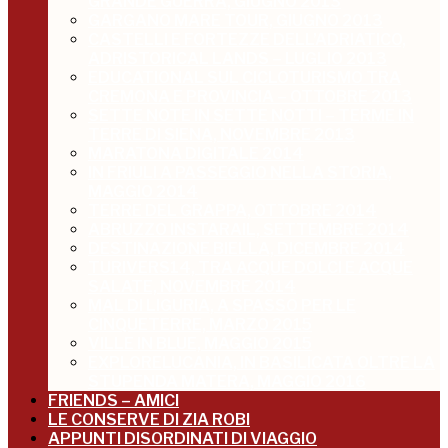
GRANDE GUERRA, GIUGNO 2013
GARGANO MARE TOUR, GIUGNO 2013
CASTELLI E FORTEZZE DELL’ADRIATICO,
ADRISTORICAL LANDS – LUGLIO 2013
EDUCATIONAL SUL CICLOTURISMO TRA
CREMONA E PROVINCIA – OTTOBRE 2013
SETTE NOTE IN SETTE NOTTI – TERME IN
TERRE DI SIENA, NOVEMBRE 2013
MARATONA DIGITALE 2014
IN FRIULI A PASSEGGIO NELLA STORIA,
MAGGIO 2014
TERRE DEL GRAPPA, OTTOBRE 2014
ABRUZZO INSTARAIL, SETTEMBRE 2014
DESTINAZIONE BIELLA, DICEMBRE 2014
TURIVERS14, TRA ACQUE DOLCI E ACQUE
SALATE, NOVEMBRE 2014
MAL DI LIGURIA, A SPASSO PER LE
CINQUETERRE, MARZO 2015
VILLE IN BLUE, MAGGIO 2015
EXPLORELUCANIA, IN BASILICATA OLTRE LA
STUPENDA MATERA, MAGGIO 2016
FRIENDS – AMICI
LE CONSERVE DI ZIA ROBI
APPUNTI DISORDINATI DI VIAGGIO