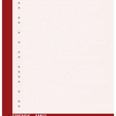
VI RACCONTO PISTOIA, MAGGIO 2013
FRIULI, IN CARNIA SUI SENTIERI DELLA
GRANDE GUERRA, GIUGNO 2013
GARGANO MARE TOUR, GIUGNO 2013
CASTELLI E FORTEZZE DELL’ADRIATICO,
ADRISTORICAL LANDS – LUGLIO 2013
EDUCATIONAL SUL CICLOTURISMO TRA
CREMONA E PROVINCIA – OTTOBRE 2013
SETTE NOTE IN SETTE NOTTI – TERME IN
TERRE DI SIENA, NOVEMBRE 2013
MARATONA DIGITALE 2014
IN FRIULI A PASSEGGIO NELLA STORIA,
MAGGIO 2014
TERRE DEL GRAPPA, OTTOBRE 2014
ABRUZZO INSTARAIL, SETTEMBRE 2014
DESTINAZIONE BIELLA, DICEMBRE 2014
TURIVERS14, TRA ACQUE DOLCI E ACQUE
SALATE, NOVEMBRE 2014
MAL DI LIGURIA, A SPASSO PER LE
CINQUETERRE, MARZO 2015
VILLE IN BLUE, MAGGIO 2015
EXPLORELUCANIA, IN BASILICATA OLTRE LA
STUPENDA MATERA, MAGGIO 2016