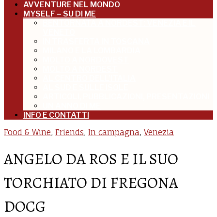
AVVENTURE NEL MONDO
MYSELF – SU DI ME
BENTORNATA A NORDEST: VENEZIA E IL
VENETO
IN TRASFERTA IN TOSCANA
MILANO E LA LOMBARDIA
MOLTO A NORDOVEST
MOLTO A NORDEST
AL CENTRO DELL’ITALIA
AL SUD E SULLE ISOLE
ARTICOLI, PUBBLICAZIONI, PRESENTAZIONI
UN ANNO DI ME
INFO E CONTATTI
Food & Wine
,
Friends
,
In campagna
,
Venezia
ANGELO DA ROS E IL SUO
TORCHIATO DI FREGONA
DOCG