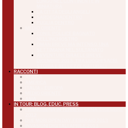
LUNGO NEL CONTINENTE IN
MINIATURA
LA CITTÀ DEGLI ANGELI
SARDEGNADENTRO
PUGLIA DENTRO
MEDIO ORIENTE
CON IL POLLICE BAGNATO
NELL’INCHIOSTRO
OMAN BREVE MA INTENSO, UNA
SETTIMANA NEL SULTANATO
AVVENTURE ISRAELE BREVE,
DICEMBRE 2013, TRA LUOGHI SACRI,
STORIA E BELLEZZE NATURALI
RACCONTI
AFRICA
AMERICA
ITALIA – EUROPA
MEDIO ORIENTE
ASIA
IN TOUR: BLOG, EDUC, PRESS
FRANCIGENA IN TERRE DI SIENA, DICEMBRE
2012
DUE MORI OPEN DAY, FEBBRAIO 2013
INVASIONI DIGITALI APRILE 2013