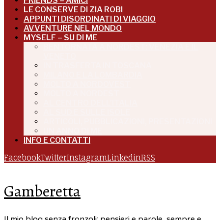
FRIENDS – AMICI
LE CONSERVE DI ZIA ROBI
APPUNTI DISORDINATI DI VIAGGIO
AVVENTURE NEL MONDO
MYSELF – SU DI ME
BENTORNATA A NORDEST: VENEZIA E IL
VENETO
IN TRASFERTA IN TOSCANA
MILANO E LA LOMBARDIA
MOLTO A NORDOVEST
MOLTO A NORDEST
AL CENTRO DELL’ITALIA
AL SUD E SULLE ISOLE
ARTICOLI, PUBBLICAZIONI, PRESENTAZIONI
UN ANNO DI ME
INFO E CONTATTI
Facebook
Twitter
Instagram
Linkedin
RSS
Gamberetta
Il mio blog senza fronzoli: pensieri e parole, sempre e