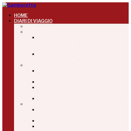
HOME
DIARI DI VIAGGIO
AMERICA
ASIA
LOST IN MONGOLIA – COME PERDERSI
E RITROVARSI NEL NULLA CHE
AMMALIA
KD INDIA, UN ASSAGGIO DI NEPAL E
INDIA CON AVVENTURE NEL MONDO
AFRICA
AVVENTURE MARRAKECH EXPRESS
GENNAIO 2013
SALAAM SUDAN
CAPO VERDE: NATURA E MUSICA
ALL’INCROCIO DI TRE CONTINENTI
IN EGITTO PRIMA DELLA RIVOLUZIONE
ITALIA – EUROPA
AVVENTURE SANTORINI EXPRESS: IL
MIO GROSSO GRASSO GRUPPO GRECO
DI BIANCO E D’AZZURRO
GRANCANARIABREAK UN WEEKEND