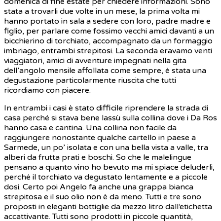
domenica di fine estate per chiedere informazioni. Sono
stata a trovarli due volte in un mese, la prima volta mi
hanno portato in sala a sedere con loro, padre madre e
figlio, per parlare come fossimo vecchi amici davanti a un
bicchierino di torchiato, accompagnato da un formaggio
imbriago, entrambi strepitosi. La seconda eravamo venti
viaggiatori, amici di avventure impegnati nella gita
dell’angolo mensile affollata come sempre, è stata una
degustazione particolarmente riuscita che tutti
ricordiamo con piacere.
In entrambi i casi è stato difficile riprendere la strada di
casa perché si stava bene lassù sulla collina dove i Da Ros
hanno casa e cantina. Una collina non facile da
raggiungere nonostante qualche cartello in paese a
Sarmede, un po’ isolata e con una bella vista a valle, tra
alberi da frutta prati e boschi. So che le malelingue
pensano a quanto vino ho bevuto ma mi spiace deluderli,
perché il torchiato va degustato lentamente e a piccole
dosi. Certo poi Angelo fa anche una grappa bianca
strepitosa e il suo olio non è da meno. Tutti e tre sono
proposti in eleganti bottiglie da mezzo litro dall’etichetta
accattivante. Tutti sono prodotti in piccole quantità,