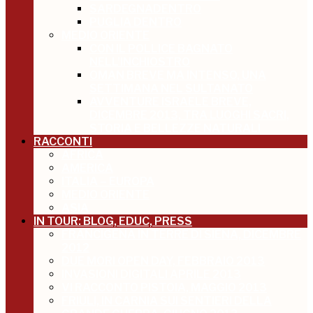
SARDEGNADENTRO
PUGLIA DENTRO
MEDIO ORIENTE
CON IL POLLICE BAGNATO
NELL’INCHIOSTRO
OMAN BREVE MA INTENSO, UNA
SETTIMANA NEL SULTANATO
AVVENTURE ISRAELE BREVE,
DICEMBRE 2013, TRA LUOGHI SACRI,
STORIA E BELLEZZE NATURALI
RACCONTI
AFRICA
AMERICA
ITALIA – EUROPA
MEDIO ORIENTE
ASIA
IN TOUR: BLOG, EDUC, PRESS
FRANCIGENA IN TERRE DI SIENA, DICEMBRE
2012
DUE MORI OPEN DAY, FEBBRAIO 2013
INVASIONI DIGITALI APRILE 2013
VI RACCONTO PISTOIA, MAGGIO 2013
FRIULI, IN CARNIA SUI SENTIERI DELLA