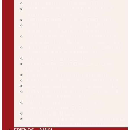
VI RACCONTO PISTOIA, MAGGIO 2013
FRIULI, IN CARNIA SUI SENTIERI DELLA
GRANDE GUERRA, GIUGNO 2013
GARGANO MARE TOUR, GIUGNO 2013
CASTELLI E FORTEZZE DELL’ADRIATICO,
ADRISTORICAL LANDS – LUGLIO 2013
EDUCATIONAL SUL CICLOTURISMO TRA
CREMONA E PROVINCIA – OTTOBRE 2013
SETTE NOTE IN SETTE NOTTI – TERME IN
TERRE DI SIENA, NOVEMBRE 2013
MARATONA DIGITALE 2014
IN FRIULI A PASSEGGIO NELLA STORIA,
MAGGIO 2014
TERRE DEL GRAPPA, OTTOBRE 2014
ABRUZZO INSTARAIL, SETTEMBRE 2014
DESTINAZIONE BIELLA, DICEMBRE 2014
TURIVERS14, TRA ACQUE DOLCI E ACQUE
SALATE, NOVEMBRE 2014
MAL DI LIGURIA, A SPASSO PER LE
CINQUETERRE, MARZO 2015
VILLE IN BLUE, MAGGIO 2015
EXPLORELUCANIA, IN BASILICATA OLTRE LA
STUPENDA MATERA, MAGGIO 2016