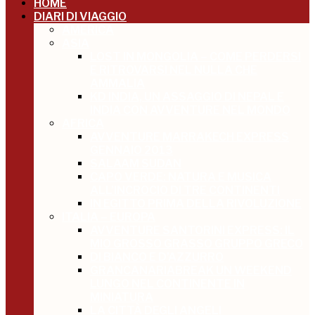
HOME
DIARI DI VIAGGIO
AMERICA
ASIA
LOST IN MONGOLIA – COME PERDERSI
E RITROVARSI NEL NULLA CHE
AMMALIA
KD INDIA, UN ASSAGGIO DI NEPAL E
INDIA CON AVVENTURE NEL MONDO
AFRICA
AVVENTURE MARRAKECH EXPRESS
GENNAIO 2013
SALAAM SUDAN
CAPO VERDE: NATURA E MUSICA
ALL’INCROCIO DI TRE CONTINENTI
IN EGITTO PRIMA DELLA RIVOLUZIONE
ITALIA – EUROPA
AVVENTURE SANTORINI EXPRESS: IL
MIO GROSSO GRASSO GRUPPO GRECO
DI BIANCO E D’AZZURRO
GRANCANARIABREAK UN WEEKEND
LUNGO NEL CONTINENTE IN
MINIATURA
LA CITTÀ DEGLI ANGELI