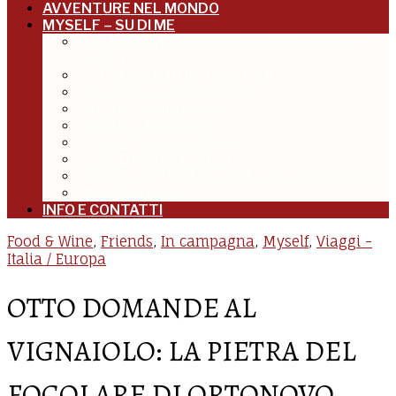
AVVENTURE NEL MONDO
MYSELF – SU DI ME
BENTORNATA A NORDEST: VENEZIA E IL
VENETO
IN TRASFERTA IN TOSCANA
MILANO E LA LOMBARDIA
MOLTO A NORDOVEST
MOLTO A NORDEST
AL CENTRO DELL’ITALIA
AL SUD E SULLE ISOLE
ARTICOLI, PUBBLICAZIONI, PRESENTAZIONI
UN ANNO DI ME
INFO E CONTATTI
Food & Wine
,
Friends
,
In campagna
,
Myself
,
Viaggi -
Italia / Europa
OTTO DOMANDE AL
VIGNAIOLO: LA PIETRA DEL
FOCOLARE DI ORTONOVO