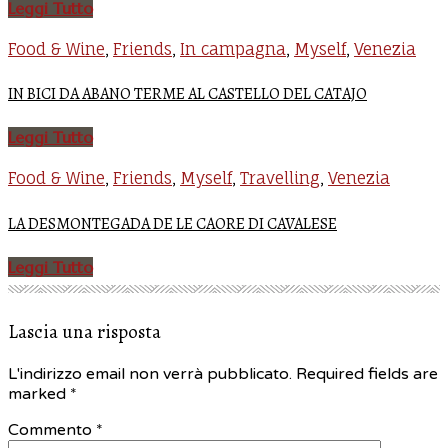
Leggi Tutto
Food & Wine
Friends
In campagna
Myself
Venezia
,
,
,
,
IN BICI DA ABANO TERME AL CASTELLO DEL CATAJO
Leggi Tutto
Food & Wine
Friends
Myself
Travelling
Venezia
,
,
,
,
LA DESMONTEGADA DE LE CAORE DI CAVALESE
Leggi Tutto
Lascia una risposta
L'indirizzo email non verrà pubblicato. Required fields are
marked
*
Commento *