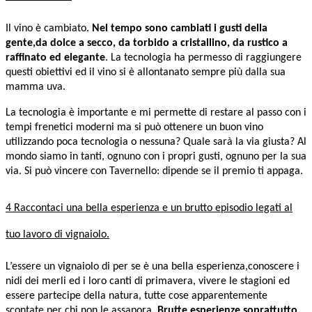
Il vino è cambiato.
Nel tempo sono cambiati i gusti della
gente,da dolce a secco, da torbido a cristallino, da rustico a
raffinato ed elegante
. La tecnologia ha permesso di raggiungere
questi obiettivi ed il vino si è allontanato sempre più dalla sua
mamma uva.
La tecnologia è importante e mi permette di restare al passo con i
tempi frenetici moderni ma si può ottenere un buon vino
utilizzando poca tecnologia o nessuna? Quale sarà la via giusta? Al
mondo siamo in tanti, ognuno con i propri gusti, ognuno per la sua
via. Si può vincere con Tavernello: dipende se il premio ti appaga.
4 Raccontaci una bella esperienza e un brutto episodio legati al
tuo lavoro di vignaiolo.
L’essere un vignaiolo di per se è una bella esperienza,conoscere i
nidi dei merli ed i loro canti di primavera, vivere le stagioni ed
essere partecipe della natura, tutte cose apparentemente
scontate per chi non le assapora.
Brutte esperienze soprattutto