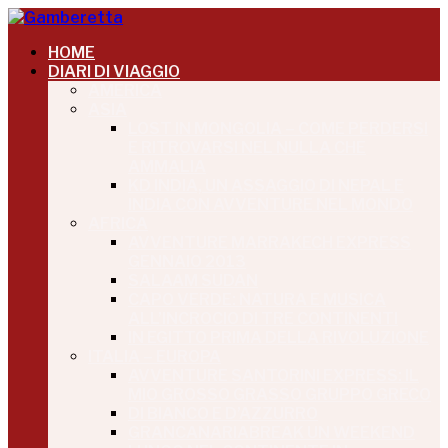
HOME
DIARI DI VIAGGIO
AMERICA
ASIA
LOST IN MONGOLIA – COME PERDERSI
E RITROVARSI NEL NULLA CHE
AMMALIA
KD INDIA, UN ASSAGGIO DI NEPAL E
INDIA CON AVVENTURE NEL MONDO
AFRICA
AVVENTURE MARRAKECH EXPRESS
GENNAIO 2013
SALAAM SUDAN
CAPO VERDE: NATURA E MUSICA
ALL’INCROCIO DI TRE CONTINENTI
IN EGITTO PRIMA DELLA RIVOLUZIONE
ITALIA – EUROPA
AVVENTURE SANTORINI EXPRESS: IL
MIO GROSSO GRASSO GRUPPO GRECO
DI BIANCO E D’AZZURRO
GRANCANARIABREAK UN WEEKEND