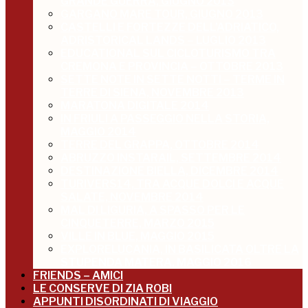
GRANDE GUERRA, GIUGNO 2013
GARGANO MARE TOUR, GIUGNO 2013
CASTELLI E FORTEZZE DELL’ADRIATICO,
ADRISTORICAL LANDS – LUGLIO 2013
EDUCATIONAL SUL CICLOTURISMO TRA
CREMONA E PROVINCIA – OTTOBRE 2013
SETTE NOTE IN SETTE NOTTI – TERME IN
TERRE DI SIENA, NOVEMBRE 2013
MARATONA DIGITALE 2014
IN FRIULI A PASSEGGIO NELLA STORIA,
MAGGIO 2014
TERRE DEL GRAPPA, OTTOBRE 2014
ABRUZZO INSTARAIL, SETTEMBRE 2014
DESTINAZIONE BIELLA, DICEMBRE 2014
TURIVERS14, TRA ACQUE DOLCI E ACQUE
SALATE, NOVEMBRE 2014
MAL DI LIGURIA, A SPASSO PER LE
CINQUETERRE, MARZO 2015
VILLE IN BLUE, MAGGIO 2015
EXPLORELUCANIA, IN BASILICATA OLTRE LA
STUPENDA MATERA, MAGGIO 2016
FRIENDS – AMICI
LE CONSERVE DI ZIA ROBI
APPUNTI DISORDINATI DI VIAGGIO