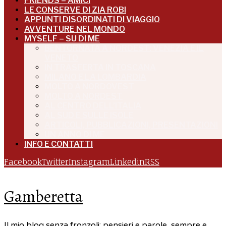
FRIENDS – AMICI
LE CONSERVE DI ZIA ROBI
APPUNTI DISORDINATI DI VIAGGIO
AVVENTURE NEL MONDO
MYSELF – SU DI ME
BENTORNATA A NORDEST: VENEZIA E IL
VENETO
IN TRASFERTA IN TOSCANA
MILANO E LA LOMBARDIA
MOLTO A NORDOVEST
MOLTO A NORDEST
AL CENTRO DELL’ITALIA
AL SUD E SULLE ISOLE
ARTICOLI, PUBBLICAZIONI, PRESENTAZIONI
UN ANNO DI ME
INFO E CONTATTI
Facebook
Twitter
Instagram
Linkedin
RSS
Gamberetta
Il mio blog senza fronzoli: pensieri e parole, sempre e