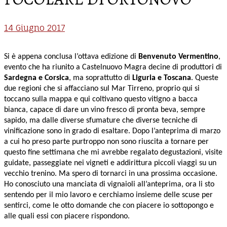
14 Giugno 2017
Si è appena conclusa l’ottava edizione di
Benvenuto Vermentino
,
evento che ha riunito a Castelnuovo Magra decine di produttori di
Sardegna e Corsica
, ma soprattutto di
Liguria e Toscana
. Queste
due regioni che si affacciano sul Mar Tirreno, proprio qui si
toccano sulla mappa e qui coltivano questo vitigno a bacca
bianca, capace di dare un vino fresco di pronta beva, sempre
sapido, ma dalle diverse sfumature che diverse tecniche di
vinificazione sono in grado di esaltare. Dopo l’anteprima di marzo
a cui ho preso parte purtroppo non sono riuscita a tornare per
questo fine settimana che mi avrebbe regalato degustazioni, visite
guidate, passeggiate nei vigneti e addirittura piccoli viaggi su un
vecchio trenino. Ma spero di tornarci in una prossima occasione.
Ho conosciuto una manciata di vignaioli all’anteprima, ora li sto
sentendo per il mio lavoro e cerchiamo insieme delle scuse per
sentirci, come le otto domande che con piacere io sottopongo e
alle quali essi con piacere rispondono.