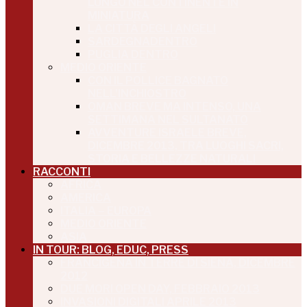
LUNGO NEL CONTINENTE IN
MINIATURA
LA CITTÀ DEGLI ANGELI
SARDEGNADENTRO
PUGLIA DENTRO
MEDIO ORIENTE
CON IL POLLICE BAGNATO
NELL’INCHIOSTRO
OMAN BREVE MA INTENSO, UNA
SETTIMANA NEL SULTANATO
AVVENTURE ISRAELE BREVE,
DICEMBRE 2013, TRA LUOGHI SACRI,
STORIA E BELLEZZE NATURALI
RACCONTI
AFRICA
AMERICA
ITALIA – EUROPA
MEDIO ORIENTE
ASIA
IN TOUR: BLOG, EDUC, PRESS
FRANCIGENA IN TERRE DI SIENA, DICEMBRE
2012
DUE MORI OPEN DAY, FEBBRAIO 2013
INVASIONI DIGITALI APRILE 2013