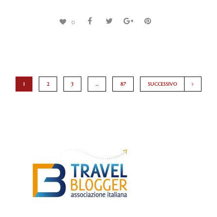
0
1
2
3
…
87
SUCCESSIVO