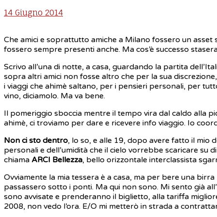
14 Giugno 2014
Che amici e soprattutto amiche a Milano fossero un asset s
fossero sempre presenti anche. Ma cos’è successo stasera,
Scrivo all’una di notte, a casa, guardando la partita dell’I
sopra altri amici non fosse altro che per la sua discrezione
i viaggi che ahimè saltano, per i pensieri personali, per t
vino, diciamolo. Ma va bene.
Il pomeriggio sboccia mentre il tempo vira dal caldo alla pio
ahimè, ci troviamo per dare e ricevere info viaggio. Io coor
Non ci sto dentro
, lo so, e alle 19, dopo avere fatto il mio 
personali e dell’umidità che il cielo vorrebbe scaricare su 
chiama
ARCI Bellezza
, bello orizzontale interclassista sga
Ovviamente la mia tessera è a casa, ma per bere una birra 
passassero sotto i ponti. Ma qui non sono. Mi sento già al
sono avvisate e prenderanno il biglietto, alla tariffa migli
2008, non vedo l’ora. E/O mi metterò in strada a contrattare 