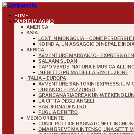
HOME
DIARI DI VIAGGIO
AMERICA
ASIA
LOST IN MONGOLIA – COME PERDERSI E
KD INDIA, UN ASSAGGIO DI NEPAL E IN
AFRICA
AVVENTURE MARRAKECH EXPRESS GEN
SALAAM SUDAN
CAPO VERDE: NATURA E MUSICA ALL’IN
IN EGITTO PRIMA DELLA RIVOLUZIONE
ITALIA – EUROPA
AVVENTURE SANTORINI EXPRESS: IL M
DI BIANCO E D’AZZURRO
GRANCANARIABREAK UN WEEKEND LUNG
LA CITTÀ DEGLI ANGELI
SARDEGNADENTRO
PUGLIA DENTRO
MEDIO ORIENTE
CON IL POLLICE BAGNATO NELL’INCHIO
OMAN BREVE MA INTENSO, UNA SETTI