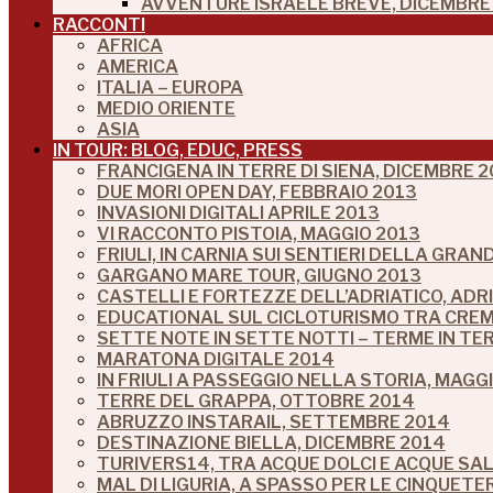
AVVENTURE ISRAELE BREVE, DICEMBRE 
RACCONTI
AFRICA
AMERICA
ITALIA – EUROPA
MEDIO ORIENTE
ASIA
IN TOUR: BLOG, EDUC, PRESS
FRANCIGENA IN TERRE DI SIENA, DICEMBRE 2
DUE MORI OPEN DAY, FEBBRAIO 2013
INVASIONI DIGITALI APRILE 2013
VI RACCONTO PISTOIA, MAGGIO 2013
FRIULI, IN CARNIA SUI SENTIERI DELLA GRA
GARGANO MARE TOUR, GIUGNO 2013
CASTELLI E FORTEZZE DELL’ADRIATICO, ADR
EDUCATIONAL SUL CICLOTURISMO TRA CREM
SETTE NOTE IN SETTE NOTTI – TERME IN TE
MARATONA DIGITALE 2014
IN FRIULI A PASSEGGIO NELLA STORIA, MAGG
TERRE DEL GRAPPA, OTTOBRE 2014
ABRUZZO INSTARAIL, SETTEMBRE 2014
DESTINAZIONE BIELLA, DICEMBRE 2014
TURIVERS14, TRA ACQUE DOLCI E ACQUE SA
MAL DI LIGURIA, A SPASSO PER LE CINQUETE