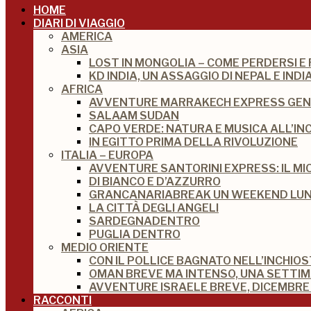
HOME
DIARI DI VIAGGIO
AMERICA
ASIA
LOST IN MONGOLIA – COME PERDERSI E
KD INDIA, UN ASSAGGIO DI NEPAL E IN
AFRICA
AVVENTURE MARRAKECH EXPRESS GEN
SALAAM SUDAN
CAPO VERDE: NATURA E MUSICA ALL’IN
IN EGITTO PRIMA DELLA RIVOLUZIONE
ITALIA – EUROPA
AVVENTURE SANTORINI EXPRESS: IL M
DI BIANCO E D’AZZURRO
GRANCANARIABREAK UN WEEKEND LUNG
LA CITTÀ DEGLI ANGELI
SARDEGNADENTRO
PUGLIA DENTRO
MEDIO ORIENTE
CON IL POLLICE BAGNATO NELL’INCHIO
OMAN BREVE MA INTENSO, UNA SETTI
AVVENTURE ISRAELE BREVE, DICEMBRE 
RACCONTI