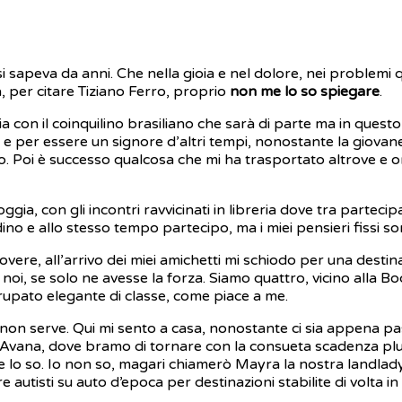
i sapeva da anni. Che nella gioia e nel dolore, nei problemi
 per citare Tiziano Ferro, proprio
non me lo so spiegare
.
talia con il coinquilino brasiliano che sarà di parte ma in q
, e per essere un signore d’altri tempi, nonostante la giovan
utto. Poi è successo qualcosa che mi ha trasportato altrove e
ggia, con gli incontri ravvicinati in libreria dove tra parteci
dino e allo stesso tempo partecipo, ma i miei pensieri fissi s
dovere, all’arrivo dei miei amichetti mi schiodo per una destina
di noi, se solo ne avesse la forza. Siamo quattro, vicino alla
rrupato elegante di classe, come piace a me.
non serve. Qui mi sento a casa, nonostante ci sia appena pa
l’Avana, dove bramo di tornare con la consueta scadenza plu
ore lo so. Io non so, magari chiamerò Mayra la nostra landlad
autisti su auto d’epoca per destinazioni stabilite di volta in 