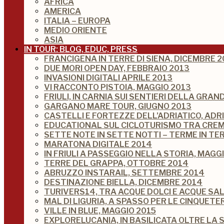
AFRICA
AMERICA
ITALIA – EUROPA
MEDIO ORIENTE
ASIA
IN TOUR: BLOG, EDUC, PRESS
FRANCIGENA IN TERRE DI SIENA, DICEMBRE 2
DUE MORI OPEN DAY, FEBBRAIO 2013
INVASIONI DIGITALI APRILE 2013
VI RACCONTO PISTOIA, MAGGIO 2013
FRIULI, IN CARNIA SUI SENTIERI DELLA GRA
GARGANO MARE TOUR, GIUGNO 2013
CASTELLI E FORTEZZE DELL’ADRIATICO, ADR
EDUCATIONAL SUL CICLOTURISMO TRA CREM
SETTE NOTE IN SETTE NOTTI – TERME IN TE
MARATONA DIGITALE 2014
IN FRIULI A PASSEGGIO NELLA STORIA, MAGG
TERRE DEL GRAPPA, OTTOBRE 2014
ABRUZZO INSTARAIL, SETTEMBRE 2014
DESTINAZIONE BIELLA, DICEMBRE 2014
TURIVERS14, TRA ACQUE DOLCI E ACQUE SA
MAL DI LIGURIA, A SPASSO PER LE CINQUETE
VILLE IN BLUE, MAGGIO 2015
EXPLORELUCANIA, IN BASILICATA OLTRE LA