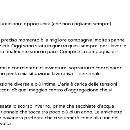
 quotidiani e opportunità (che non cogliamo sempre)
uesto preciso momento è la migliore compagnia, molte spanne
e età. Oggi sono stata in
guerra
quasi sempre: per i lavori e
 ora finalmente sono in pace. Complice la compagnia e il
panti e coordinatori di avventure, soprattutto coordinatori
ono per la mia situazione lavorativa – personale.
zione diversa e più intima. L’aria è carica delle tensioni
 Bocconi c’è quel maggico centro d’aggregazione che si
ssata lo scorso inverno, prima che secchiate d’acqua
riennale che tocca tra poco più di un anno. Le amichette
y havanera preferita che ci sistemerà come alla fine del
volta.