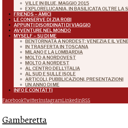
VILLE IN BLUE, MAGGIO 2015
EXPLORELUCANIA, IN BASILICATA OLTRE LA
FRIENDS – AMICI
LE CONSERVE DI ZIA ROBI
APPUNTI DISORDINATI DI VIAGGIO
AVVENTURE NEL MONDO
MYSELF – SU DI ME
BENTORNATA A NORDEST: VENEZIA E IL VEN
IN TRASFERTA IN TOSCANA
MILANO E LA LOMBARDIA
MOLTO A NORDOVEST
MOLTO A NORDEST
AL CENTRO DELL’ITALIA
AL SUD E SULLE ISOLE
ARTICOLI, PUBBLICAZIONI, PRESENTAZIONI
UN ANNO DI ME
INFO E CONTATTI
Facebook
Twitter
Instagram
Linkedin
RSS
Gamberetta